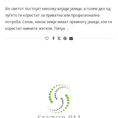
Во светот постојат неколку илјади јазици, а голем дел од
луѓето ги користат за приватна или професионална
потреба. Сепак, некои земји имаат премногу јазици, кои ги
користат нивните жители. Папуа …