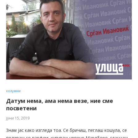
колумни
Датум нема, ама нема везе, ние сме
посветени
јуни 15, 2019
Знам јас како изгледа тоа. Се бричиш, пеглаш кошула, се
поливаш со парфем, купуваш црвено Марлборо, гланцаш