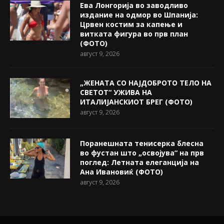
Ева Лонгорија во заводливо
издание на одмор во Шпанија:
Црвен костим за капење и
витката фигура во прв план
(ФОТО)
август 9, 2026
„ЖЕНАТА СО НАЈДОБРОТО ТЕЛО НА
СВЕТОТ“ УЖИВА НА
ИТАЛИЈАНСКИОТ БРЕГ (ФОТО)
август 9, 2026
Поранешната тенисерка блесна
во фустан што „освојува“ на прв
поглед: Летната елеганција на
Ана Ивановиќ (ФОТО)
август 9, 2026