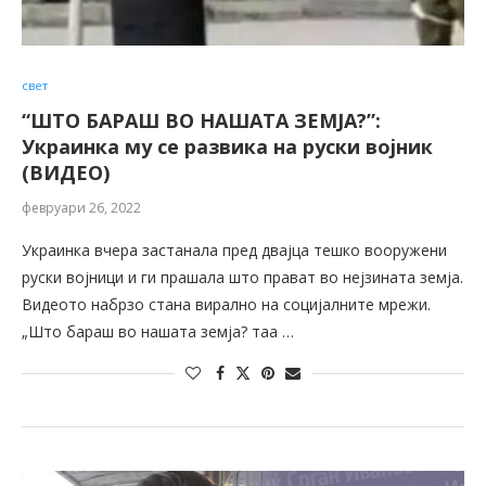
свет
“ШТО БАРАШ ВО НАШАТА ЗЕМЈА?”:
Украинка му се развика на руски војник
(ВИДЕО)
февруари 26, 2022
Украинка вчера застанала пред двајца тешко вооружени
руски војници и ги прашала што прават во нејзината земја.
Видеото набрзо стана вирално на социјалните мрежи.
„Што бараш во нашата земја? таа …