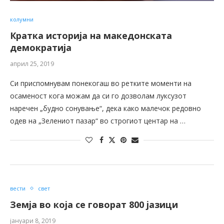
колумни
Кратка историја на македонската
демократија
април 25, 2019
Си приспомнувам понекогаш во ретките моменти на
осаменост кога можам да си го дозволам луксузот
наречен „будно сонување“, дека како малечок редовно
одев на „Зелениот пазар“ во строгиот центар на …
вести
свет
Земја во која се говорат 800 јазици
јануари 8, 2019