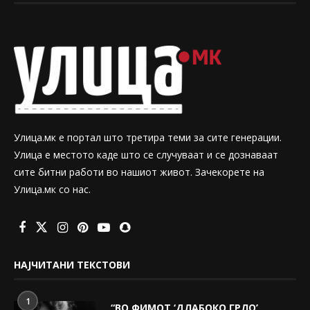
Улица.мк е портал што третира теми за сите генерации.
Улица е местото каде што се случуваат и се дознаваат
сите битни работи во нашиот живот. Зачекорете на
Улица.мк со нас.
НАЈЧИТАНИ ТЕКСТОВИ
1
“ВО ФИМОТ ‘ДЛАБОКО ГРЛО’,