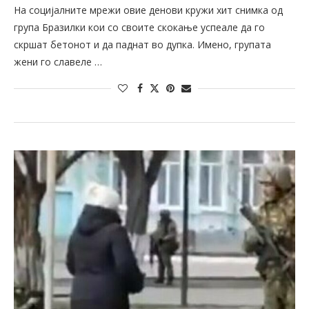
На социјалните мрежи овие денови кружи хит снимка од
група Бразилки кои со своите скокање успеале да го
скршат бетонот и да паднат во дупка. Имено, групата
жени го славеле …