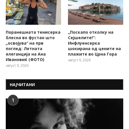
Поранешната тенисерка
„Поскапо отколку на
блесна во фустан што
Сејшелите!“:
„освојува“ на прв
Инфлуенсерка
поглед: Летната
шокирана од цените на
елеганција на Ана
плажите во Црна Гора
Ивановиќ (ФОТО)
август 9, 2026
август 9, 2026
НАЈЧИТАНИ
1