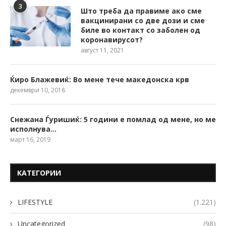
3
Што треба да правиме ако сме
вакцинирани со две дози и сме
биле во контакт со заболен од
коронавирусот?
август 11, 2021
Ќиро Блажевиќ: Во мене тече македонска крв
декември 10, 2018
Снежана Ѓуришиќ: 5 години е помлад од мене, но ме
исполнува…
март 16, 2019
КАТЕГОРИИ
LIFESTYLE
(1.221)
Uncategorized
(98)