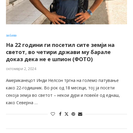
забава
На 22 години ги посетил сите земји на
светот, во четири држави му барале
доказ дека не е шпион (ФОТО)
октомври 2, 2024
Американецот Инди Нелсон тргна на големо патување
како 22-годишник. Во рок од 18 месеци, тој ја посети
секоја земја во светот – некои дури и повеќе од еднаш,
како Северна …