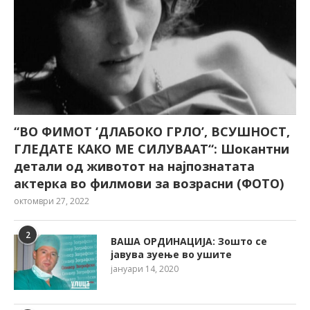
“ВО ФИМОТ ‘ДЛАБОКО ГРЛО’, ВСУШНОСТ,
ГЛЕДАТЕ КАКО МЕ СИЛУВААТ“: Шокантни
детали од животот на најпознатата
актерка во филмови за возрасни (ФОТО)
октомври 27, 2022
2
ВАША ОРДИНАЦИЈА: Зошто се
јавува зуење во ушите
јануари 14, 2020