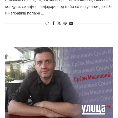
кондури, се зајмиш илјадарче од баба со ветување дека ќе
ѝ направиш попара …