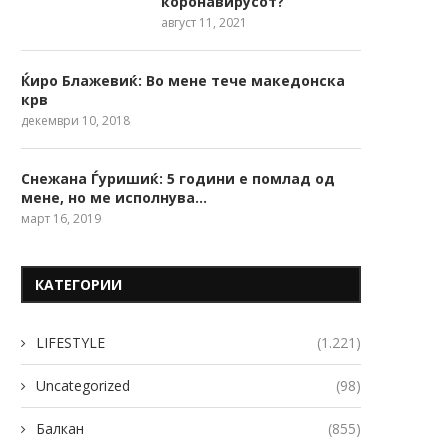
коронавирусот?
август 11, 2021
Ќиро Блажевиќ: Во мене тече македонска
крв
декември 10, 2018
Снежана Ѓуришиќ: 5 години е помлад од
мене, но ме исполнува…
март 16, 2019
КАТЕГОРИИ
LIFESTYLE
(1.221)
Uncategorized
(98)
Балкан
(855)