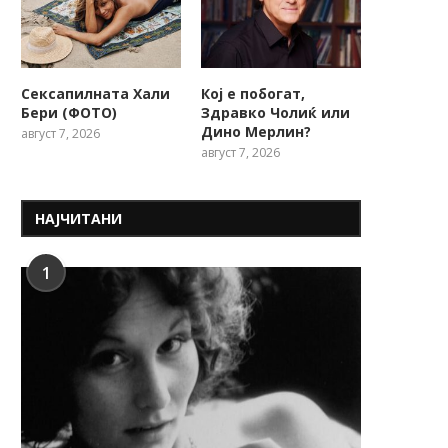
Сексапилната Хали
Кој е побогат,
Бери (ФОТО)
Здравко Чолиќ или
Дино Мерлин?
август 7, 2026
август 7, 2026
НАЈЧИТАНИ
1