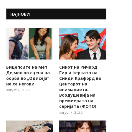
НАЈНОВИ
Бицепсите на Мет
Синот на Ричард
Дејмон во сцена на
Гир и ќерката на
борба во „Одисеја“
Синди Крафорд во
не се негови
центарот на
вниманието:
август 7, 2026
Воодушевија на
премиерата на
серијата (ФОТО)
август 7, 2026