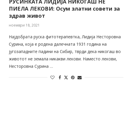
РУСИНКАТА ЛИДИЈА НИКОГАШ НЕ
ПИЕЛА ЛЕКОВИ: Осум златни совети за
здрав живот
ноември 18, 2021
Најдобрата руска фитотерапевтка, Лидија Несторовна
Сурина, која е родена далечната 1931 година на
југозападните падини на Сибир, тврди дека никогаш во
животот не земала никакви лекови. Наместо лекови,
Несторовна Сурина …