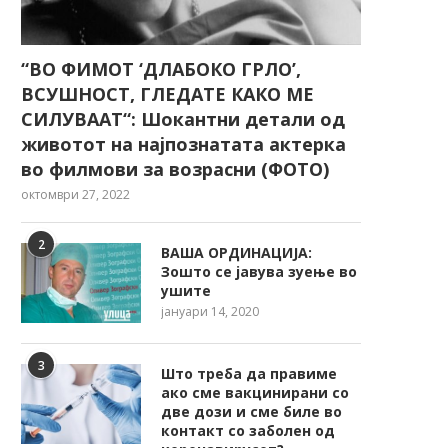
“ВО ФИМОТ ‘ДЛАБОКО ГРЛО’,
ВСУШНОСТ, ГЛЕДАТЕ КАКО МЕ
СИЛУВААТ“: Шокантни детали од
животот на најпознатата актерка
во филмови за возрасни (ФОТО)
октомври 27, 2022
2
ВАША ОРДИНАЦИЈА:
Зошто се јавува зуење во
ушите
јануари 14, 2020
3
Што треба да правиме
ако сме вакцинирани со
две дози и сме биле во
контакт со заболен од