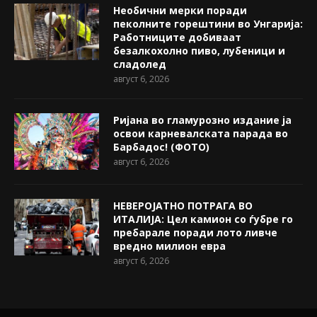
Необични мерки поради
пеколните горештини во Унгарија:
Работниците добиваат
безалкохолно пиво, лубеници и
сладолед
август 6, 2026
Ријана во гламурозно издание ја
освои карневалската парада во
Барбадос! (ФОТО)
август 6, 2026
НЕВЕРОЈАТНО ПОТРАГА ВО
ИТАЛИЈА: Цел камион со ѓубре го
пребарале поради лото ливче
вредно милион евра
август 6, 2026