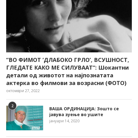
“ВО ФИМОТ ‘ДЛАБОКО ГРЛО’, ВСУШНОСТ,
ГЛЕДАТЕ КАКО МЕ СИЛУВААТ“: Шокантни
детали од животот на најпознатата
актерка во филмови за возрасни (ФОТО)
октомври 27, 2022
2
ВАША ОРДИНАЦИЈА: Зошто се
јавува зуење во ушите
јануари 14, 2020