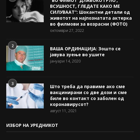
“ВО ФИМОТ ‘ДЛАБОКО ГРЛО’,
ВСУШНОСТ, ГЛЕДАТЕ КАКО МЕ
СИЛУВААТ“: Шокантни детали од
животот на најпознатата актерка
во филмови за возрасни (ФОТО)
октомври 27, 2022
2
ВАША ОРДИНАЦИЈА: Зошто се
јавува зуење во ушите
јануари 14, 2020
3
Што треба да правиме ако сме
вакцинирани со две дози и сме
биле во контакт со заболен од
коронавирусот?
август 11, 2021
ИЗБОР НА УРЕДНИКОТ