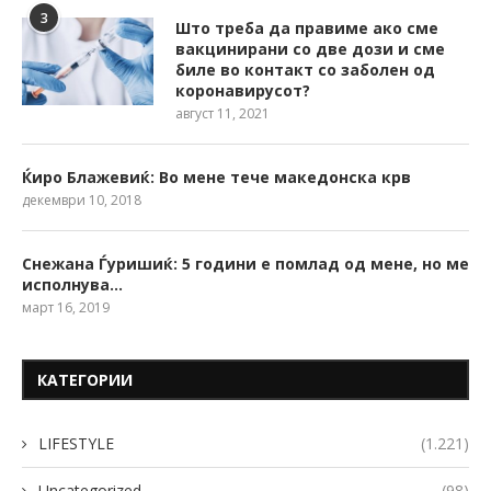
3
Што треба да правиме ако сме
вакцинирани со две дози и сме
биле во контакт со заболен од
коронавирусот?
август 11, 2021
Ќиро Блажевиќ: Во мене тече македонска крв
декември 10, 2018
Снежана Ѓуришиќ: 5 години е помлад од мене, но ме
исполнува…
март 16, 2019
КАТЕГОРИИ
LIFESTYLE
(1.221)
Uncategorized
(98)