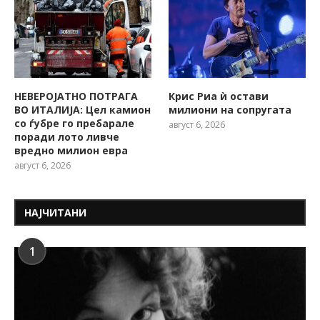
НЕВЕРОЈАТНО ПОТРАГА
Крис Риа ѝ остави
ВО ИТАЛИЈА: Цел камион
милиони на сопругата
со ѓубре го пребарале
август 6, 2026
поради лото ливче
вредно милион евра
август 6, 2026
НАЈЧИТАНИ
1