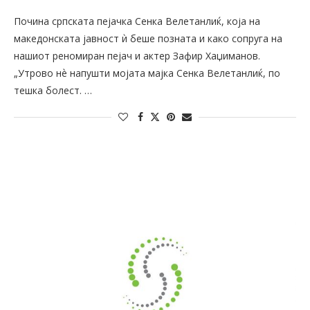
Почина српската пејачка Сенка Велетанлиќ, која на
македонската јавност ѝ беше позната и како сопруга на
нашиот реномиран пејач и актер Зафир Хаџиманов.
„Утрово нѐ напушти мојата мајка Сенка Велетанлиќ, по
тешка болест. …