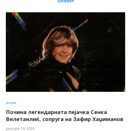
ЗАФИР
забава
Почина легендарната пејачка Сенка
Велетанлиќ, сопруга на Зафир Хаџиманов
јануари 19, 2026