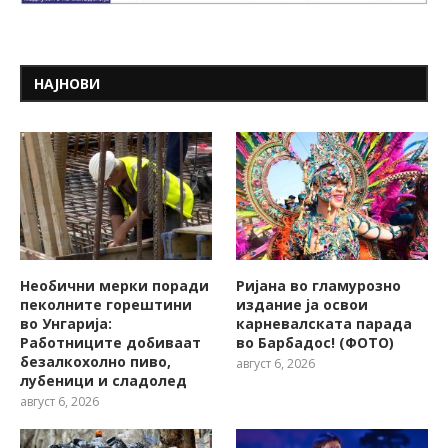
НАЈНОВИ
Необични мерки поради
Ријана во гламурозно
пеколните горештини
издание ја освои
во Унгарија:
карневалската парада
Работниците добиваат
во Барбадос! (ФОТО)
безалкохолно пиво,
август 6, 2026
лубеници и сладолед
август 6, 2026