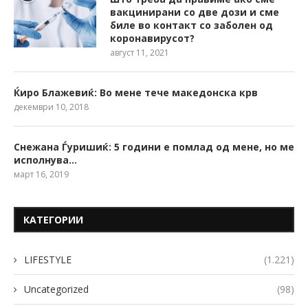
вакцинирани со две дози и сме
биле во контакт со заболен од
коронавирусот?
август 11, 2021
Ќиро Блажевиќ: Во мене тече македонска крв
декември 10, 2018
Снежана Ѓуришиќ: 5 години е помлад од мене, но ме
исполнува…
март 16, 2019
КАТЕГОРИИ
LIFESTYLE
(1.221)
Uncategorized
(98)