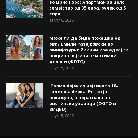
во Црна Гора: Апартман за цело
семејство од 35 евра, ручек од 5
евра
август 6, 2026
Може ли да биде пожешкa од
ова? Емили Ратајковски во
минијатурно бикини кое едвај ги
покрива нејзините интимни
делови (ФОТО)
август 5, 2026
Салма Хајек со нејзината 18-
годишна ќерка: Ретко ја
покажува, a пораснала во
вистинска убавица (ФОТО и
ВИДЕО)
август 5, 2026