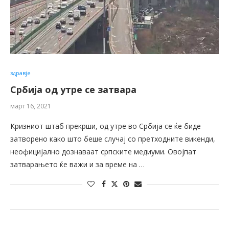
здравје
Србија од утре се затвара
март 16, 2021
Кризниот штаб прекрши, од утре во Србија се ќе биде
затворено како што беше случај со претходните викенди,
неофицијално дознаваат српските медиуми. Овојпат
затварањето ќе важи и за време на …