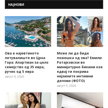
НАЈНОВИ
Ова е најевтиното
Може ли да биде
летувалиште во Црна
пожешкa од ова? Емили
Гора: Апартман за цело
Ратајковски во
семејство од 35 евра,
минијатурно бикини кое
ручек од 5 евра
едвај ги покрива
нејзините интимни
август 6, 2026
делови (ФОТО)
август 5, 2026