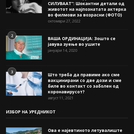
СИЛУВААТ“: Шокантни детали од
животот на најпознатата актерка
во филмови за возрасни (ФОТО)
октомври 27, 2022
2
ВАША ОРДИНАЦИЈА: Зошто се
јавува зуење во ушите
јануари 14, 2020
3
Што треба да правиме ако сме
вакцинирани со две дози и сме
биле во контакт со заболен од
коронавирусот?
август 11, 2021
ИЗБОР НА УРЕДНИКОТ
Ова е најевтиното летувалиште