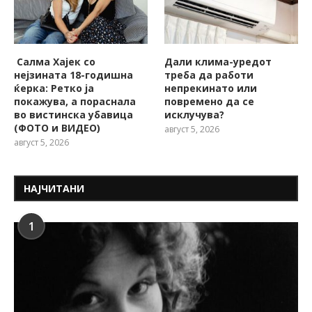
Салма Хајек со
Дали клима-уредот
нејзината 18-годишна
треба да работи
ќерка: Ретко ја
непрекинато или
покажува, a пораснала
повремено да се
во вистинска убавица
исклучува?
(ФОТО и ВИДЕО)
август 5, 2026
август 5, 2026
НАЈЧИТАНИ
1