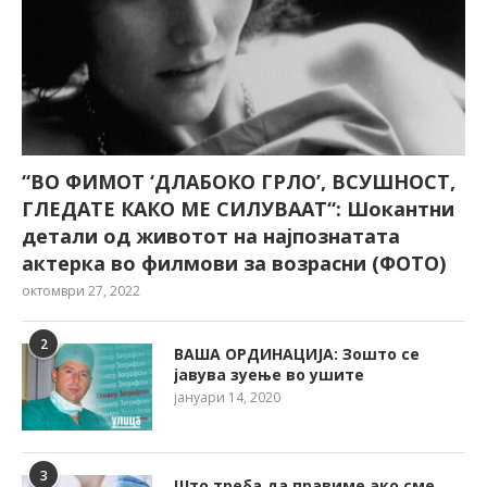
“ВО ФИМОТ ‘ДЛАБОКО ГРЛО’, ВСУШНОСТ,
ГЛЕДАТЕ КАКО МЕ СИЛУВААТ“: Шокантни
детали од животот на најпознатата
актерка во филмови за возрасни (ФОТО)
октомври 27, 2022
2
ВАША ОРДИНАЦИЈА: Зошто се
јавува зуење во ушите
јануари 14, 2020
3
Што треба да правиме ако сме