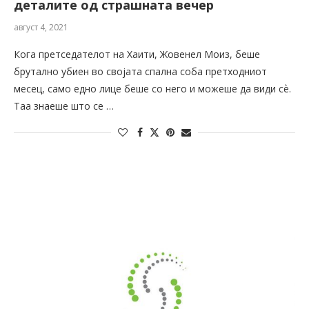
деталите од страшната вечер
август 4, 2021
Кога претседателот на Хаити, Жовенел Моиз, беше
брутално убиен во својата спална соба претходниот
месец, само едно лице беше со него и можеше да види сѐ.
Таа знаеше што се …