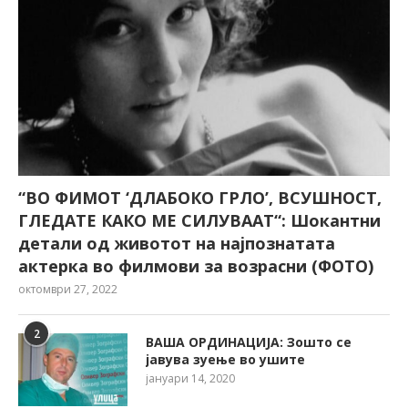
“ВО ФИМОТ ‘ДЛАБОКО ГРЛО’, ВСУШНОСТ,
ГЛЕДАТЕ КАКО МЕ СИЛУВААТ“: Шокантни
детали од животот на најпознатата
актерка во филмови за возрасни (ФОТО)
октомври 27, 2022
2
ВАША ОРДИНАЦИЈА: Зошто се
јавува зуење во ушите
јануари 14, 2020