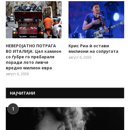
НЕВЕРОЈАТНО ПОТРАГА
Крис Риа ѝ остави
ВО ИТАЛИЈА: Цел камион
милиони на сопругата
со ѓубре го пребарале
август 6, 2026
поради лото ливче
вредно милион евра
август 6, 2026
НАЈЧИТАНИ
1