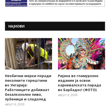
НАЈНОВИ
Необични мерки поради
Ријана во гламурозно
пеколните горештини
издание ја освои
во Унгарија:
карневалската парада
Работниците добиваат
во Барбадос! (ФОТО)
безалкохолно пиво,
август 6, 2026
лубеници и сладолед
август 6, 2026