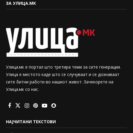
ЗА УЛИЦА.МК
Улица.мк е портал што третира теми за сите генерации.
Улица е местото каде што се случуваат и се дознаваат
сите битни работи во нашиот живот. Зачекорете на
Улица.мк со нас.
НАЈЧИТАНИ ТЕКСТОВИ