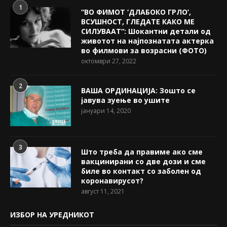
1
“ВО ФИМОТ ‘ДЛАБОКО ГРЛО’,
ВСУШНОСТ, ГЛЕДАТЕ КАКО МЕ
СИЛУВААТ“: Шокантни детали од
животот на најпознатата актерка
во филмови за возрасни (ФОТО)
октомври 27, 2022
2
ВАША ОРДИНАЦИЈА: Зошто се
јавува зуење во ушите
јануари 14, 2020
3
Што треба да правиме ако сме
вакцинирани со две дози и сме
биле во контакт со заболен од
коронавирусот?
август 11, 2021
ИЗБОР НА УРЕДНИКОТ