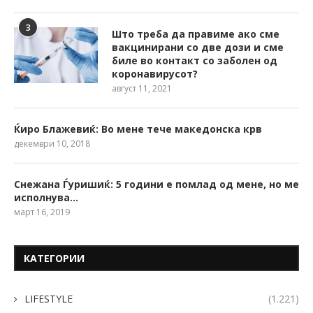
3
Што треба да правиме ако сме
вакцинирани со две дози и сме
биле во контакт со заболен од
коронавирусот?
август 11, 2021
Ќиро Блажевиќ: Во мене тече македонска крв
декември 10, 2018
Снежана Ѓуришиќ: 5 години е помлад од мене, но ме
исполнува…
март 16, 2019
КАТЕГОРИИ
LIFESTYLE
(1.221)