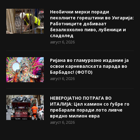
Необични мерки поради
пеколните горештини во Унгарија:
Работниците добиваат
безалкохолно пиво, лубеници и
сладолед
август 6, 2026
Ријана во гламурозно издание ја
освои карневалската парада во
Барбадос! (ФОТО)
август 6, 2026
НЕВЕРОЈАТНО ПОТРАГА ВО
ИТАЛИЈА: Цел камион со ѓубре го
пребарале поради лото ливче
вредно милион евра
август 6, 2026