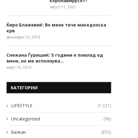
коронавирусот?
август 11, 2021
Ќиро Блажевиќ: Во мене тече македонска
крв
декември 10, 2018
Снежана Ѓуришиќ: 5 години е помлад од
мене, но ме исполнува…
март 16, 2019
КАТЕГОРИИ
LIFESTYLE
(1.221)
Uncategorized
(98)
Балкан
(855)