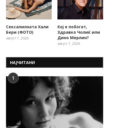
Сексапилната Хали
Кој е побогат,
Бери (ФОТО)
Здравко Чолиќ или
Дино Мерлин?
август 7, 2026
август 7, 2026
НАЈЧИТАНИ
1