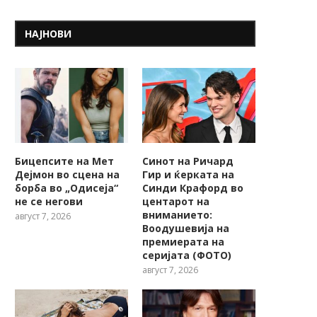
НАЈНОВИ
Бицепсите на Мет
Синот на Ричард
Дејмон во сцена на
Гир и ќерката на
борба во „Одисеја“
Синди Крафорд во
не се негови
центарот на
вниманието:
август 7, 2026
Воодушевија на
премиерата на
серијата (ФОТО)
август 7, 2026