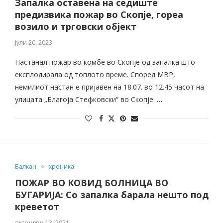
Запалка оставена на седиште
предизвика пожар во Скопје, гореа
возило и трговски објект
јули 20, 2023
Настанал пожар во комбе во Скопје од запалка што
експлодирала од топлото време. Според МВР,
немилиот настан е пријавен на 18.07. во 12.45 часот на
улицата „Благоја Стефковски“ во Скопје. …
Балкан
хроника
ПОЖАР ВО КОВИД БОЛНИЦА ВО
БУГАРИЈА: Со запалка барала нешто под
креветот
октомври 13, 2021