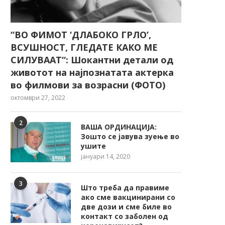
“ВО ФИМОТ ‘ДЛАБОКО ГРЛО’,
ВСУШНОСТ, ГЛЕДАТЕ КАКО МЕ
СИЛУВААТ“: Шокантни детали од
животот на најпознатата актерка
во филмови за возрасни (ФОТО)
октомври 27, 2022
2
ВАША ОРДИНАЦИЈА:
Зошто се јавува зуење во
ушите
јануари 14, 2020
3
Што треба да правиме
ако сме вакцинирани со
две дози и сме биле во
контакт со заболен од