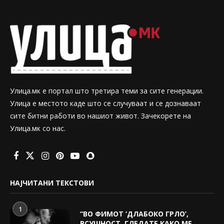
Улица.мк е портал што третира теми за сите генерации.
Улица е местото каде што се случуваат и се дознаваат
сите битни работи во нашиот живот. Зачекорете на
Улица.мк со нас.
НАЈЧИТАНИ ТЕКСТОВИ
1
“ВО ФИМОТ ‘ДЛАБОКО ГРЛО’,
ВСУШНОСТ, ГЛЕДАТЕ КАКО МЕ