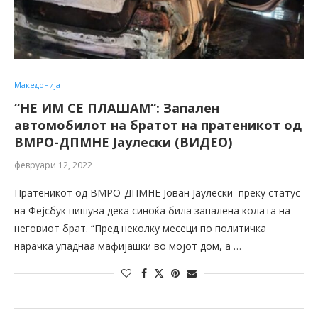
Македонија
“НЕ ИМ СЕ ПЛАШАМ“: Запален
автомобилот на братот на пратеникот од
ВМРО-ДПМНЕ Јаулески (ВИДЕО)
февруари 12, 2022
Пратеникот од ВМРО-ДПМНЕ Јован Јаулески преку статус
на Фејсбук пишува дека синоќа била запалена колата на
неговиот брат. “Пред неколку месеци по политичка
нарачка упаднаа мафијашки во мојот дом, а …