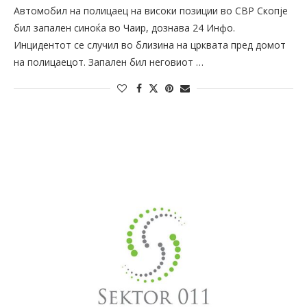
Автомобил на полицаец на високи позиции во СВР Скопје
бил запален синоќа во Чаир, дознава 24 Инфо.
Инцидентот се случил во близина на црквата пред домот
на полицаецот. Запален бил неговиот …