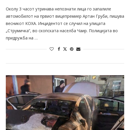
Околу 3 часот утринава непознати лица го запалиле
автомобилот на првиот вицепремиер Артан Груби, пишува
весникот КОХА. Инцидентот се случил на улицата
„Струмичка“, во скопската населба Чаир. Полицијата во
придружба на …