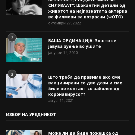
СИЛУВААТ“: Шокантни детали од
животот на најпознатата актерка
во филмови за возрасни (ФОТО)
октомври 27, 2022
2
ВАША ОРДИНАЦИЈА: Зошто се
јавува зуење во ушите
јануари 14, 2020
3
Што треба да правиме ако сме
вакцинирани со две дози и сме
биле во контакт со заболен од
коронавирусот?
август 11, 2021
ИЗБОР НА УРЕДНИКОТ
Може ли да биде пожешкa од