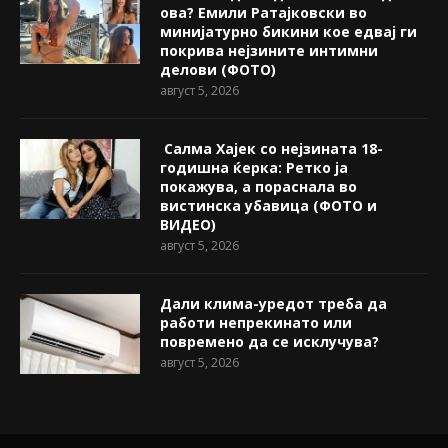
ова? Емили Ратајковски во
минијатурно бикини кое едвај ги
покрива нејзините интимни
делови (ФОТО)
август 5, 2026
Салма Хајек со нејзината 18-
годишна ќерка: Ретко ја
покажува, a пораснала во
вистинска убавица (ФОТО и
ВИДЕО)
август 5, 2026
Дали клима-уредот треба да
работи непрекинато или
повремено да се исклучува?
август 5, 2026