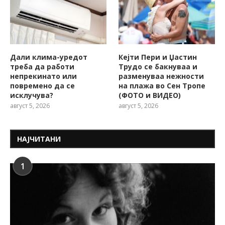
Дали клима-уредот
Кејти Пери и Џастин
треба да работи
Трудо се бакнуваа и
непрекинато или
разменуваа нежности
повремено да се
на плажа во Сен Тропе
исклучува?
(ФОТО и ВИДЕО)
август 5, 2026
август 5, 2026
НАЈЧИТАНИ
1