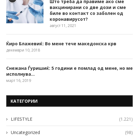
Што треба да правиме ако сме
вакцинирани со две дози и сме
биле во контакт со заболен од
коронавирусот?
август 11, 2021
Ќиро Блажевиќ: Во мене тече македонска крв
декември 10, 2018
Снежана Ѓуришиќ: 5 години е помлад од мене, но ме
исполнува…
март 16, 2019
КАТЕГОРИИ
LIFESTYLE
(1.221)
Uncategorized
(98)