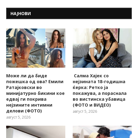
НАЈНОВИ
Може ли да биде
Салма Хајек со
пожешкa од ова? Емили
нејзината 18-годишна
Ратајковски во
ќерка: Ретко ја
минијатурно бикини кое
покажува, a пораснала
едвај ги покрива
во вистинска убавица
нејзините интимни
(ФОТО и ВИДЕО)
делови (ФОТО)
август 5, 2026
август 5, 2026