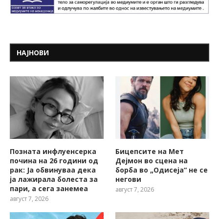
НАЈНОВИ
Позната инфлуенсерка
Бицепсите на Мет
почина на 26 години од
Дејмон во сцена на
рак: Ја обвинуваа дека
борба во „Одисеја“ не се
ја лажирала болеста за
негови
пари, а сега занемеа
август 7, 2026
август 7, 2026