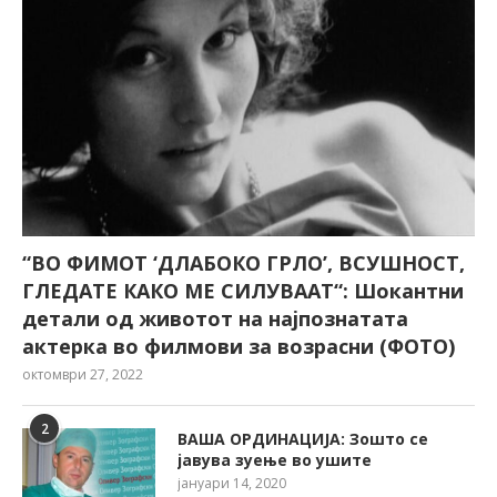
“ВО ФИМОТ ‘ДЛАБОКО ГРЛО’, ВСУШНОСТ,
ГЛЕДАТЕ КАКО МЕ СИЛУВААТ“: Шокантни
детали од животот на најпознатата
актерка во филмови за возрасни (ФОТО)
октомври 27, 2022
2
ВАША ОРДИНАЦИЈА: Зошто се
јавува зуење во ушите
јануари 14, 2020