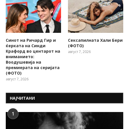
Синот на Ричард Гир и
Сексапилната Хали Бери
ќерката на Синди
(ФОТО)
Крафорд во центарот на
август 7, 2026
вниманието:
Воодушевија на
премиерата на серијата
(ФОТО)
август 7, 2026
НАЈЧИТАНИ
1