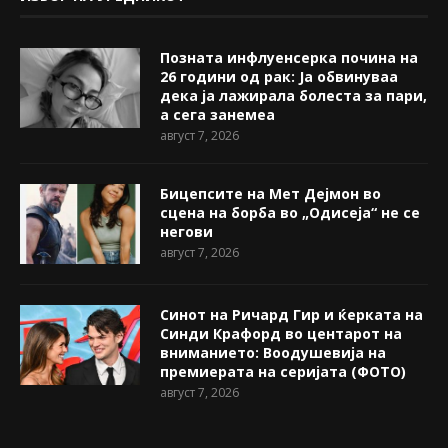
Позната инфлуенсерка почина на
26 години од рак: Ја обвинуваа
дека ја лажирала болеста за пари,
а сега занемеа
август 7, 2026
Бицепсите на Мет Дејмон во
сцена на борба во „Одисеја“ не се
негови
август 7, 2026
Синот на Ричард Гир и ќерката на
Синди Крафорд во центарот на
вниманието: Воодушевија на
премиерата на серијата (ФОТО)
август 7, 2026