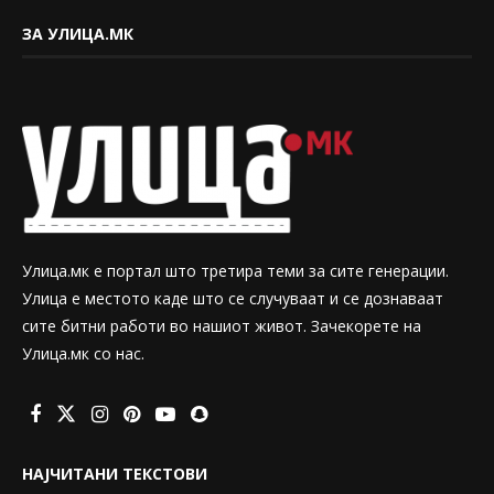
ЗА УЛИЦА.МК
Улица.мк е портал што третира теми за сите генерации.
Улица е местото каде што се случуваат и се дознаваат
сите битни работи во нашиот живот. Зачекорете на
Улица.мк со нас.
НАЈЧИТАНИ ТЕКСТОВИ