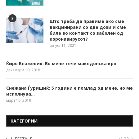
3
Што треба да правиме ако сме
вакцинирани со две дози и сме
биле во контакт со заболен од
коронавирусот?
август 11, 2021
Ќиро Блажевиќ: Во мене тече македонска крв
декември 10, 2018
Снежана Ѓуришиќ: 5 години е помлад од мене, но ме
исполнува…
март 16, 2019
КАТЕГОРИИ
LIFESTYLE
(1.221)