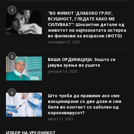
1
“ВО ФИМОТ ‘ДЛАБОКО ГРЛО’,
ВСУШНОСТ, ГЛЕДАТЕ КАКО МЕ
СИЛУВААТ“: Шокантни детали од
животот на најпознатата актерка
во филмови за возрасни (ФОТО)
октомври 27, 2022
2
ВАША ОРДИНАЦИЈА: Зошто се
јавува зуење во ушите
јануари 14, 2020
3
Што треба да правиме ако сме
вакцинирани со две дози и сме
биле во контакт со заболен од
коронавирусот?
август 11, 2021
ИЗБОР НА УРЕДНИКОТ