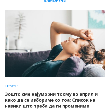
ЗАМОРЕНИ
LIFESTYLE
Зошто сме најуморни токму во април и
како да се избориме со тоа: Список на
навики што треба да ги промениме