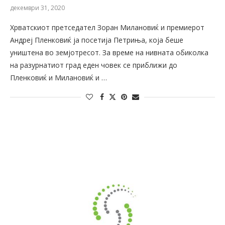
декември 31, 2020
Хрватскиот претседател Зоран Милановиќ и премиерот
Андреј Пленковиќ ја посетија Петриња, која беше
уништена во земјотресот. За време на нивната обиколка
на разурнатиот град еден човек се приближи до
Пленковиќ и Милановиќ и …