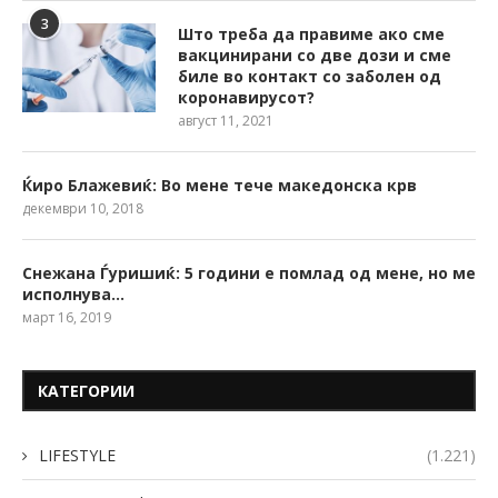
3
Што треба да правиме ако сме
вакцинирани со две дози и сме
биле во контакт со заболен од
коронавирусот?
август 11, 2021
Ќиро Блажевиќ: Во мене тече македонска крв
декември 10, 2018
Снежана Ѓуришиќ: 5 години е помлад од мене, но ме
исполнува…
март 16, 2019
КАТЕГОРИИ
LIFESTYLE
(1.221)