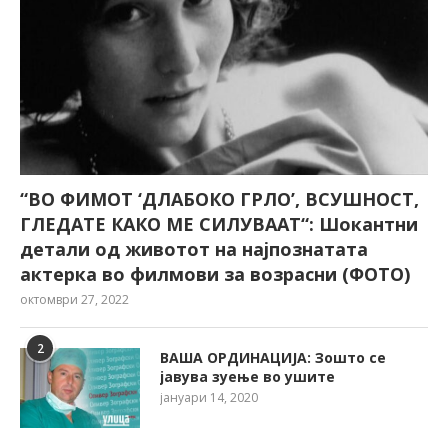
“ВО ФИМОТ ‘ДЛАБОКО ГРЛО’, ВСУШНОСТ,
ГЛЕДАТЕ КАКО МЕ СИЛУВААТ“: Шокантни
детали од животот на најпознатата
актерка во филмови за возрасни (ФОТО)
октомври 27, 2022
2
ВАША ОРДИНАЦИЈА: Зошто се
јавува зуење во ушите
јануари 14, 2020