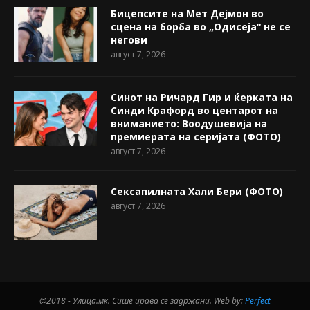
Бицепсите на Мет Дејмон во
сцена на борба во „Одисеја“ не се
негови
август 7, 2026
Синот на Ричард Гир и ќерката на
Синди Крафорд во центарот на
вниманието: Воодушевија на
премиерата на серијата (ФОТО)
август 7, 2026
Сексапилната Хали Бери (ФОТО)
август 7, 2026
@2018 - Улица.мк. Сите права се задржани. Web by:
Perfect