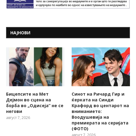
НАЈНОВИ
Бицепсите на Мет
Синот на Ричард Гир и
Дејмон во сцена на
ќерката на Синди
борба во „Одисеја“ не се
Крафорд во центарот на
негови
вниманието:
Воодушевија на
август 7, 2026
премиерата на серијата
(ФОТО)
август 7, 2026