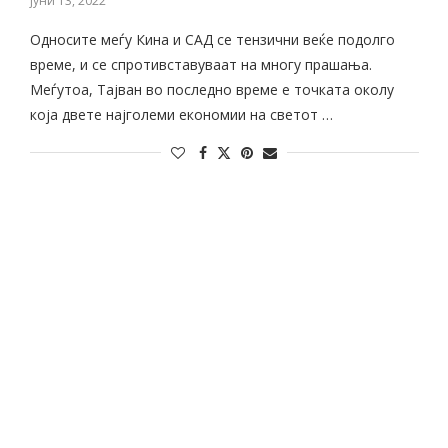
јуни 13, 2022
Односите меѓу Кина и САД се тензични веќе подолго
време, и се спротивставуваат на многу прашања.
Меѓутоа, Тајван во последно време е точката околу
која двете најголеми економии на светот …