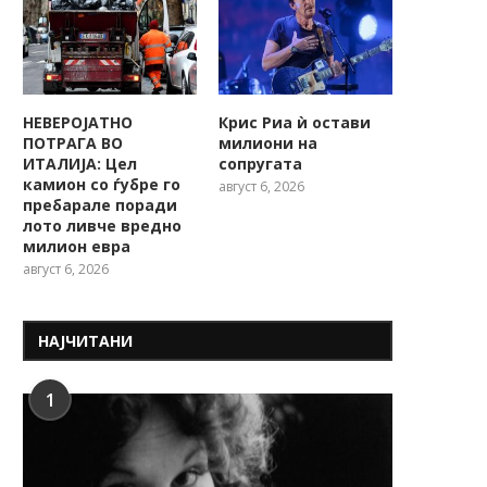
НЕВЕРОЈАТНО
Крис Риа ѝ остави
ПОТРАГА ВО
милиони на
ИТАЛИЈА: Цел
сопругата
камион со ѓубре го
август 6, 2026
пребарале поради
лото ливче вредно
милион евра
август 6, 2026
НАЈЧИТАНИ
1