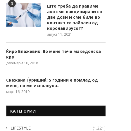
3
Што треба да правиме
ако сме вакцинирани со
две дози и сме биле во
контакт со заболен од
коронавирусот?
август 11, 2021
Ќиро Блажевиќ: Во мене тече македонска
крв
декември 10, 2018
Снежана Ѓуришиќ: 5 години е помлад од
мене, но ме исполнува…
март 16, 2019
КАТЕГОРИИ
LIFESTYLE
(1.221)