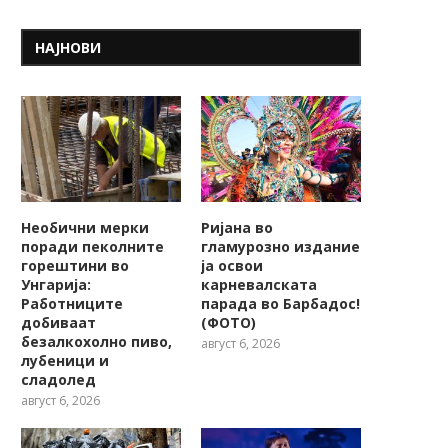
НАЈНОВИ
Необични мерки
Ријана во
поради пеколните
гламурозно издание
горештини во
ја освои
Унгарија:
карневалската
Работниците
парада во Барбадос!
добиваат
(ФОТО)
безалкохолно пиво,
август 6, 2026
лубеници и
сладолед
август 6, 2026