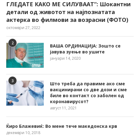
ГЛЕДАТЕ КАКО МЕ СИЛУВААТ“: Шокантни
детали од животот на најпознатата
актерка во филмови за возрасни (ФОТО)
октомври 27, 2022
2
ВАША ОРДИНАЦИЈА: Зошто се
јавува зуење во ушите
јануари 14, 2020
3
Што треба да правиме ако сме
вакцинирани со две дози и сме
биле во контакт со заболен од
коронавирусот?
август 11, 2021
Ќиро Блажевиќ: Во мене тече македонска крв
декември 10, 2018