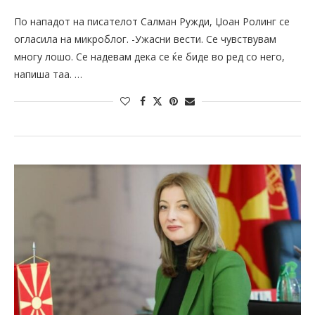
По нападот на писателот Салман Ружди, Џоан Ролинг се
огласила на микроблог. -Ужасни вести. Се чувствувам
многу лошо. Се надевам дека се ќе биде во ред со него,
напиша таа. …