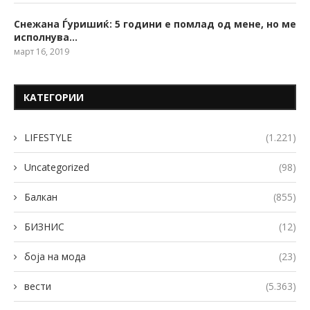
Снежана Ѓуришиќ: 5 години е помлад од мене, но ме
исполнува…
март 16, 2019
КАТЕГОРИИ
LIFESTYLE
(1.221)
Uncategorized
(98)
Балкан
(855)
БИЗНИС
(12)
боја на мода
(23)
вести
(5.363)