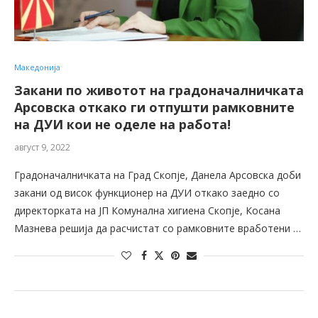
Македонија
Закани по животот на градоначалничката
Арсовска откако ги отпушти рамковните
на ДУИ кои не оделе на работа!
август 9, 2022
Градоначалничката на Град Скопје, Данела Арсовска доби
закани од висок функционер на ДУИ откако заедно со
директорката на ЈП Комунална хигиена Скопје, Косана
Мазнева решија да расчистат со рамковните вработени …