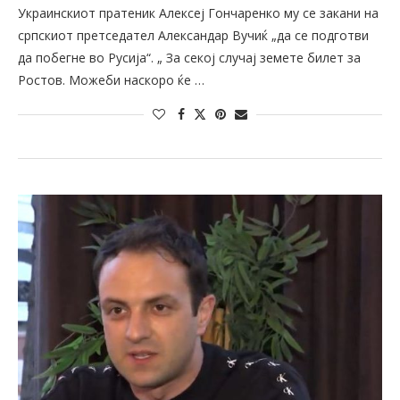
Украинскиот пратеник Алексеј Гончаренко му се закани на
српскиот претседател Александар Вучиќ „да се подготви
да побегне во Русија“. „ За секој случај земете билет за
Ростов. Можеби наскоро ќе …