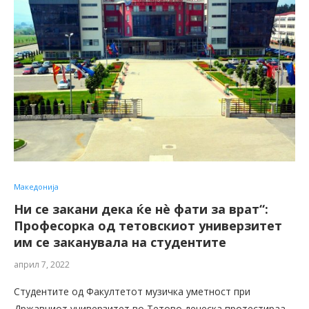
Македонија
Ни се закани дека ќе нè фати за врат“:
Професорка од тетовскиот универзитет
им се заканувала на студентите
април 7, 2022
Студентите од Факултетот музичка уметност при
Државниот универзитет во Тетово денеска протестираа