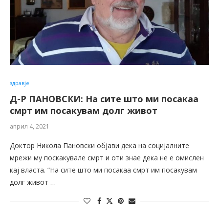
здравје
Д-Р ПАНОВСКИ: На сите што ми посакаа
смрт им посакувам долг живот
април 4, 2021
Доктор Никола Пановски објави дека на социјалните
мрежи му поскакувале смрт и оти знае дека не е омислен
кај власта. “На сите што ми посакаа смрт им посакувам
долг живот …