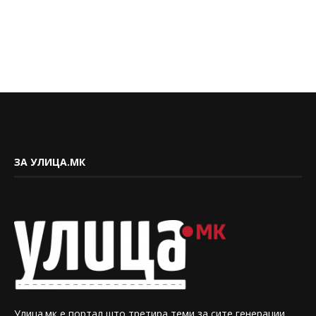
ЗА УЛИЦА.МК
Улица.мк е портал што третира теми за сите генерации.