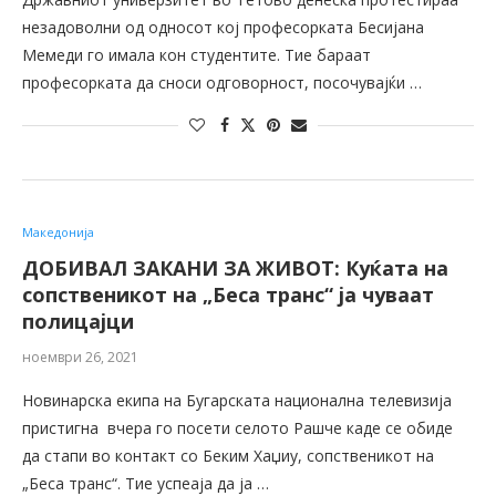
незадоволни од односот кој професорката Бесијана
Мемеди го имала кон студентите. Тие бараат
професорката да сноси одговорност, посочувајќи …
Македонија
ДОБИВАЛ ЗАКАНИ ЗА ЖИВОТ: Куќата на
сопственикот на „Беса транс“ ја чуваат
полицајци
ноември 26, 2021
Новинарска екипа на Бугарската национална телевизија
пристигна вчера го посети селото Рашче каде се обиде
да стапи во контакт со Беким Хаџиу, сопственикот на
„Беса транс“. Тие успеаја да ја …