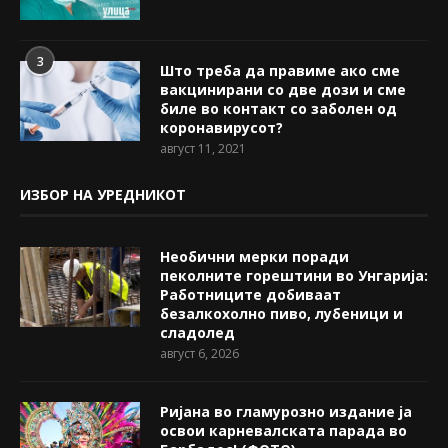
3
Што треба да правиме ако сме
вакцинирани со две дози и сме
биле во контакт со заболен од
коронавирусот?
август 11, 2021
ИЗБОР НА УРЕДНИКОТ
Необични мерки поради
пеколните горештини во Унгарија:
Работниците добиваат
безалкохолно пиво, лубеници и
сладолед
август 6, 2026
Ријана во гламурозно издание ја
освои карневалската парада во