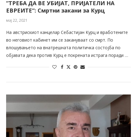
“ТРЕБА ДА ВЕ УБИЈАТ, ПРИЈАТЕЛИ НА
ЕВРЕИТЕ“: Смртни закани за Курц
мај 22, 2021
На австрискиот канцелар Себастијан Курц и вработените
во неговиот кабинет им се закануваат со смрт. По
влошувањето на внатрешната политичка состојба по
објавата дека против Курц е покрената истрага поради …