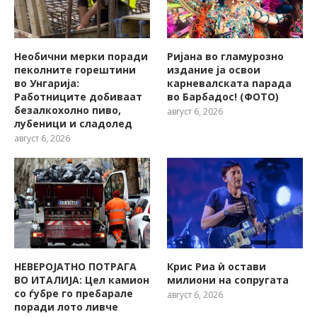
Необични мерки поради
Ријана во гламурозно
пеколните горештини
издание ја освои
во Унгарија:
карневалската парада
Работниците добиваат
во Барбадос! (ФОТО)
безалкохолно пиво,
август 6, 2026
лубеници и сладолед
август 6, 2026
НЕВЕРОЈАТНО ПОТРАГА
Крис Риа ѝ остави
ВО ИТАЛИЈА: Цел камион
милиони на сопругата
со ѓубре го пребарале
август 6, 2026
поради лото ливче