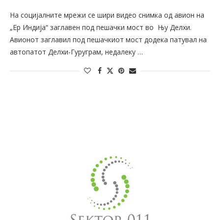
На социјалните мрежи се шири видео снимка од авион на
„Ер Индија“ заглавен под пешачки мост во Њу Делхи.
Авионот заглавил под пешачкиот мост додека патувал на
автопатот Делхи-Гуруграм, недалеку …