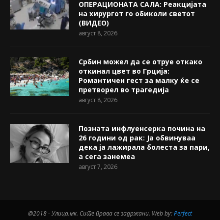
ОПЕРАЦИОНАТА САЛА: Реакцијата
на хирургот го обиколи светот
(ВИДЕО)
август 8, 2026
Србин можел да се отруе откако
откинал цвет во Грција:
Романтичен гест за малку ќе се
претворел во трагедија
август 8, 2026
Позната инфлуенсерка почина на
26 години од рак: Ја обвинуваа
дека ја лажирала болеста за пари,
а сега занемеа
август 7, 2026
@2018 - Улица.мк. Сите права се задржани. Web by:
Perfect