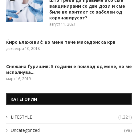
Што треба да правиме ако сме
вакцинирани со две дози и сме
биле во контакт со заболен од
коронавирусот?
август 11, 2021
Ќиро Блажевиќ: Во мене тече македонска крв
декември 10, 2018
Снежана Ѓуришиќ: 5 години е помлад од мене, но ме
исполнува…
март 16, 2019
КАТЕГОРИИ
LIFESTYLE
(1.221)
Uncategorized
(98)