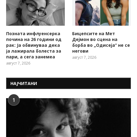
Позната инфлуенсерка
Бицепсите на Мет
почина на 26 години од
Дејмон во сцена на
рак: Ја обвинуваа дека
борба во „Одисеја“ не се
ја лажирала болеста за
негови
пари, а сега занемеа
август 7, 2026
август 7, 2026
НАЈЧИТАНИ
1