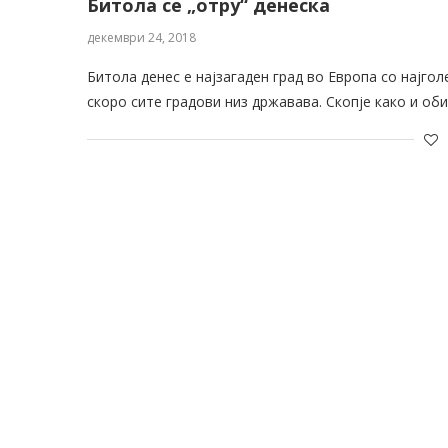
Битола се „отру“ денеска
декември 24, 2018
Битола денес е најзагаден град во Европа со најго
скоро сите градови низ државава. Скопје како и об