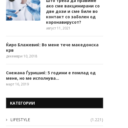
Што треба да правиме
ако сме вакцинирани со
две дози и сме биле во
контакт со заболен од
коронавирусот?
август 11, 2021
Ќиро Блажевиќ: Во мене тече македонска
крв
декември 10, 2018
Снежана Ѓуришиќ: 5 години е помлад од
мене, но ме исполнува…
март 16, 2019
КАТЕГОРИИ
LIFESTYLE
(1.221)