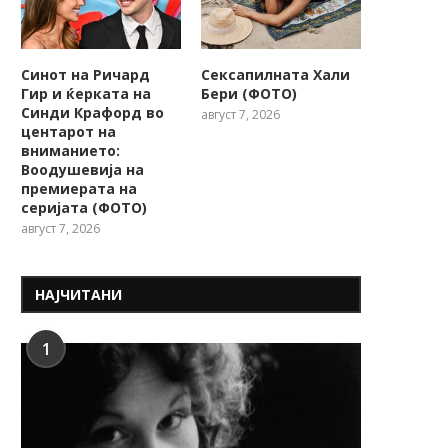
Синот на Ричард
Сексапилната Хали
Гир и ќерката на
Бери (ФОТО)
Синди Крафорд во
август 7, 2026
центарот на
вниманието:
Воодушевија на
премиерата на
серијата (ФОТО)
август 7, 2026
НАЈЧИТАНИ
1