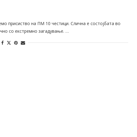
лемо присиство на ПМ 10 честици. Слична е состојбата во
ично со екстремно загадување. …