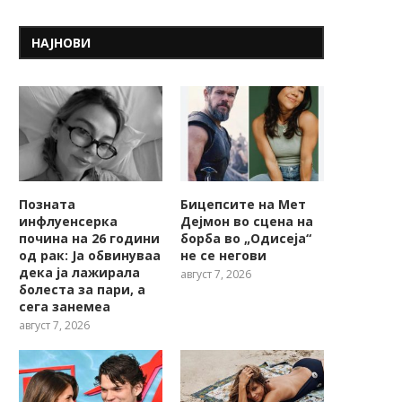
НАЈНОВИ
Позната
Бицепсите на Мет
инфлуенсерка
Дејмон во сцена на
почина на 26 години
борба во „Одисеја“
од рак: Ја обвинуваа
не се негови
дека ја лажирала
август 7, 2026
болеста за пари, а
сега занемеа
август 7, 2026