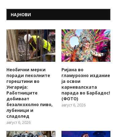
НАЈНОВИ
Необични мерки
Ријана во
поради пеколните
гламурозно издание
горештини во
ја освои
Унгарија:
карневалската
Работниците
парада во Барбадос!
добиваат
(ФОТО)
безалкохолно пиво,
август 6, 2026
лубеници и
сладолед
август 6, 2026