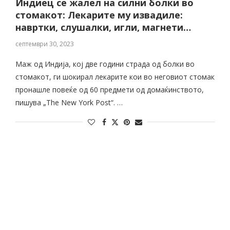
Индиец се жалeл на силни болки во
стомакот: Лекарите му извадиле:
навртки, слушалки, игли, магнети…
септември 30, 2023
Маж од Индија, кој две години страда од болки во
стомакот, ги шокирал лекарите кои во неговиот стомак
пронашле повеќе од 60 предмети од домаќинството,
пишува „The New York Post“. …