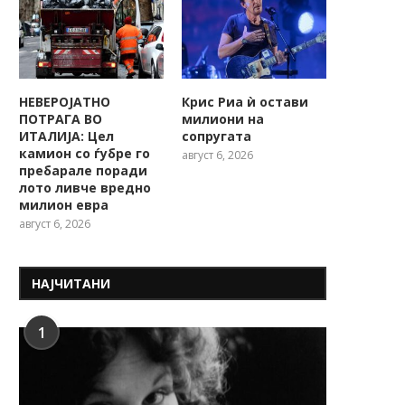
НЕВЕРОЈАТНО
Крис Риа ѝ остави
ПОТРАГА ВО
милиони на
ИТАЛИЈА: Цел
сопругата
камион со ѓубре го
август 6, 2026
пребарале поради
лото ливче вредно
милион евра
август 6, 2026
НАЈЧИТАНИ
1