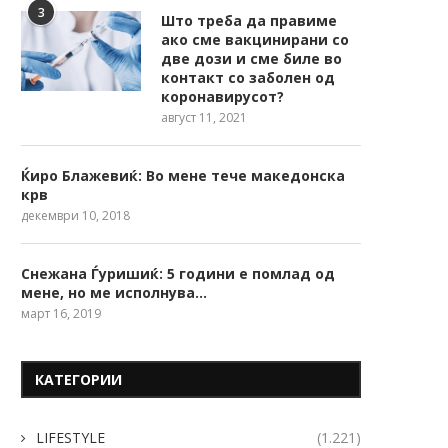
3
Што треба да правиме
ако сме вакцинирани со
две дози и сме биле во
контакт со заболен од
коронавирусот?
август 11, 2021
Ќиро Блажевиќ: Во мене тече македонска
крв
декември 10, 2018
Снежана Ѓуришиќ: 5 години е помлад од
мене, но ме исполнува…
март 16, 2019
КАТЕГОРИИ
LIFESTYLE
(1.221)