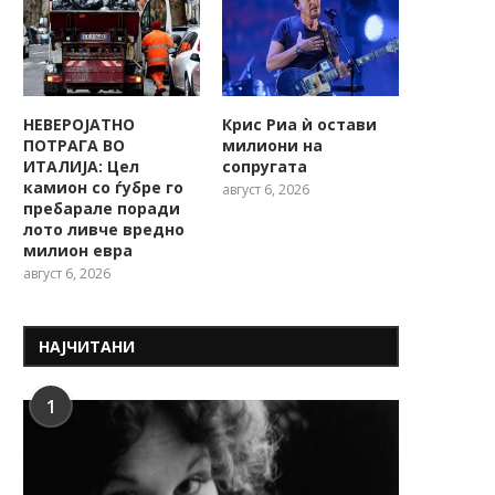
НЕВЕРОЈАТНО
Крис Риа ѝ остави
ПОТРАГА ВО
милиони на
ИТАЛИЈА: Цел
сопругата
камион со ѓубре го
август 6, 2026
пребарале поради
лото ливче вредно
милион евра
август 6, 2026
НАЈЧИТАНИ
1