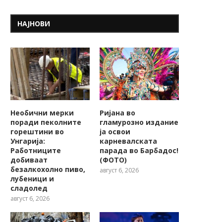
НАЈНОВИ
Необични мерки
Ријана во
поради пеколните
гламурозно издание
горештини во
ја освои
Унгарија:
карневалската
Работниците
парада во Барбадос!
добиваат
(ФОТО)
безалкохолно пиво,
август 6, 2026
лубеници и
сладолед
август 6, 2026