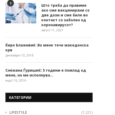
3
Што треба да правиме
ако сме вакцинирани со
две дози и сме биле во
контакт со заболен од
коронавирусот?
август 11, 2021
Ќиро Блажевиќ: Во мене тече македонска
крв
декември 10, 2018
Снежана Ѓуришиќ: 5 години е помлад од
мене, но ме исполнува…
март 16, 2019
КАТЕГОРИИ
LIFESTYLE
(1.221)