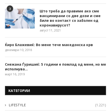
3
Што треба да правиме ако сме
вакцинирани со две дози и сме
биле во контакт со заболен од
коронавирусот?
август 11, 2021
Ќиро Блажевиќ: Во мене тече македонска крв
декември 10, 2018
Снежана Ѓуришиќ: 5 години е помлад од мене, но ме
исполнува…
март 16, 2019
КАТЕГОРИИ
LIFESTYLE
(1.221)