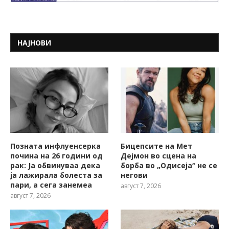
НАЈНОВИ
Позната инфлуенсерка
Бицепсите на Мет
почина на 26 години од
Дејмон во сцена на
рак: Ја обвинуваа дека
борба во „Одисеја“ не се
ја лажирала болеста за
негови
пари, а сега занемеа
август 7, 2026
август 7, 2026