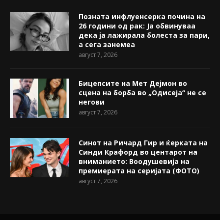
Позната инфлуенсерка почина на
26 години од рак: Ја обвинуваа
дека ја лажирала болеста за пари,
а сега занемеа
август 7, 2026
Бицепсите на Мет Дејмон во
сцена на борба во „Одисеја“ не се
негови
август 7, 2026
Синот на Ричард Гир и ќерката на
Синди Крафорд во центарот на
вниманието: Воодушевија на
премиерата на серијата (ФОТО)
август 7, 2026