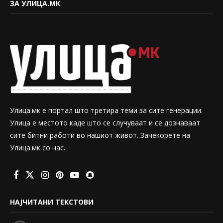
ЗА УЛИЦА.МК
Улица.мк е портал што третира теми за сите генерации.
Улица е местото каде што се случуваат и се дознаваат
сите битни работи во нашиот живот. Зачекорете на
Улица.мк со нас.
НАЈЧИТАНИ ТЕКСТОВИ