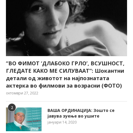
“ВО ФИМОТ ‘ДЛАБОКО ГРЛО’, ВСУШНОСТ,
ГЛЕДАТЕ КАКО МЕ СИЛУВААТ“: Шокантни
детали од животот на најпознатата
актерка во филмови за возрасни (ФОТО)
октомври 27, 2022
2
ВАША ОРДИНАЦИЈА: Зошто се
јавува зуење во ушите
јануари 14, 2020