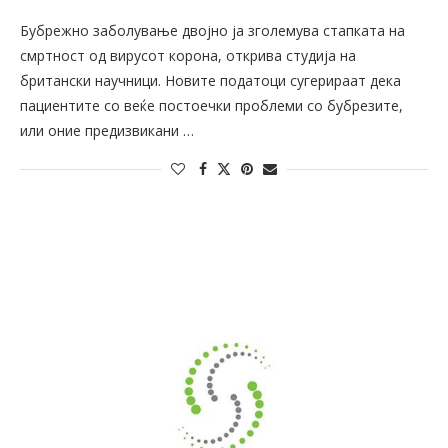
Бубрежно заболување двојно ја зголемува стапката на
смртност од вирусот корона, открива студија на
британски научници. Новите податоци сугерираат дека
пациентите со веќе постоечки проблеми со бубрезите,
или оние предизвикани …