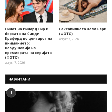
Синот на Ричард Гир и
Сексапилната Хали Бери
ќерката на Синди
(ФОТО)
Крафорд во центарот на
август 7, 2026
вниманието:
Воодушевија на
премиерата на серијата
(ФОТО)
август 7, 2026
НАЈЧИТАНИ
1