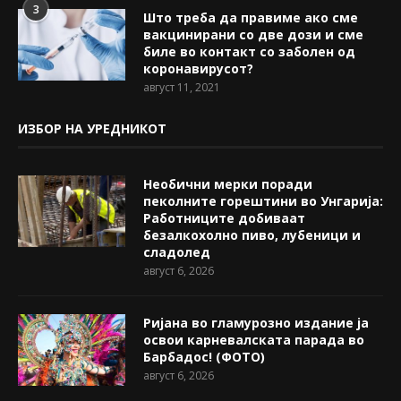
3
Што треба да правиме ако сме
вакцинирани со две дози и сме
биле во контакт со заболен од
коронавирусот?
август 11, 2021
ИЗБОР НА УРЕДНИКОТ
Необични мерки поради
пеколните горештини во Унгарија:
Работниците добиваат
безалкохолно пиво, лубеници и
сладолед
август 6, 2026
Ријана во гламурозно издание ја
освои карневалската парада во
Барбадос! (ФОТО)
август 6, 2026