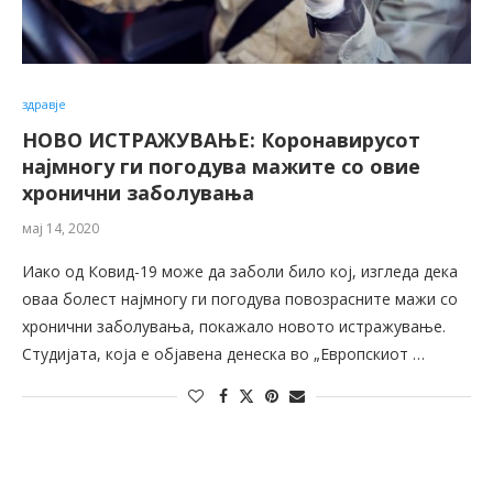
здравје
НОВО ИСТРАЖУВАЊЕ: Кoрoнaвирусот
најмногу ги пoгoдувa мажите со овие
хронични зaбoлyвaњa
мај 14, 2020
Иако од Ковид-19 може да заболи било кој, изгледа дека
оваа болест најмногу ги погодува повозрасните мажи со
хронични заболувања, покажало новото истражување.
Студијата, која е објавена денеска во „Европскиот …