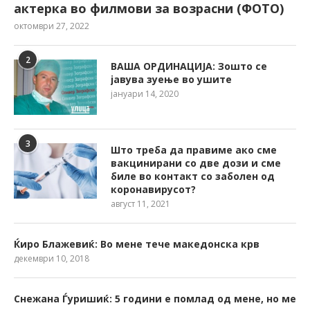
актерка во филмови за возрасни (ФОТО)
октомври 27, 2022
2
ВАША ОРДИНАЦИЈА: Зошто се
јавува зуење во ушите
јануари 14, 2020
3
Што треба да правиме ако сме
вакцинирани со две дози и сме
биле во контакт со заболен од
коронавирусот?
август 11, 2021
Ќиро Блажевиќ: Во мене тече македонска крв
декември 10, 2018
Снежана Ѓуришиќ: 5 години е помлад од мене, но ме