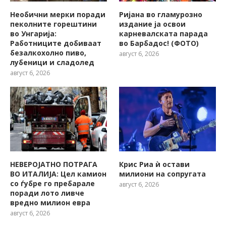
Необични мерки поради
Ријана во гламурозно
пеколните горештини
издание ја освои
во Унгарија:
карневалската парада
Работниците добиваат
во Барбадос! (ФОТО)
безалкохолно пиво,
август 6, 2026
лубеници и сладолед
август 6, 2026
НЕВЕРОЈАТНО ПОТРАГА
Крис Риа ѝ остави
ВО ИТАЛИЈА: Цел камион
милиони на сопругата
со ѓубре го пребарале
август 6, 2026
поради лото ливче
вредно милион евра
август 6, 2026