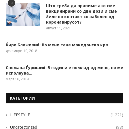
3
Што треба да правиме ако сме
вакцинирани со две дози и сме
биле во контакт со заболен од
коронавирусот?
август 11, 2021
Ќиро Блажевиќ: Во мене тече македонска крв
декември 10, 2018
Снежана Ѓуришиќ: 5 години е помлад од мене, но ме
исполнува…
март 16, 2019
КАТЕГОРИИ
LIFESTYLE
(1.221)
Uncategorized
(98)