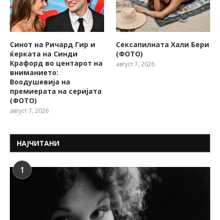
Синот на Ричард Гир и
Сексапилната Хали Бери
ќерката на Синди
(ФОТО)
Крафорд во центарот на
август 7, 2026
вниманието:
Воодушевија на
премиерата на серијата
(ФОТО)
август 7, 2026
НАЈЧИТАНИ
1