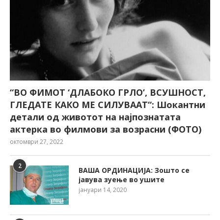
“ВО ФИМОТ ‘ДЛАБОКО ГРЛО’, ВСУШНОСТ,
ГЛЕДАТЕ КАКО МЕ СИЛУВААТ“: Шокантни
детали од животот на најпознатата
актерка во филмови за возрасни (ФОТО)
октомври 27, 2022
2
ВАША ОРДИНАЦИЈА: Зошто се
јавува зуење во ушите
јануари 14, 2020