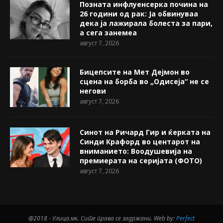
Позната инфлуенсерка почина на
26 години од рак: Ја обвинуваа
дека ја лажирала болеста за пари,
а сега занемеа
август 7, 2026
Бицепсите на Мет Дејмон во
сцена на борба во „Одисеја“ не се
негови
август 7, 2026
Синот на Ричард Гир и ќерката на
Синди Крафорд во центарот на
вниманието: Воодушевија на
премиерата на серијата (ФОТО)
август 7, 2026
@2018 - Улица.мк. Сите права се задржани. Web by:
Perfect