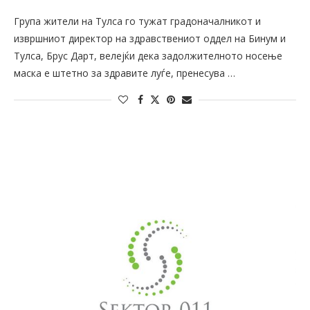
Група жители на Тулса го тужат градоначалникот и
извршниот директор на здравствениот оддел на Бинум и
Тулса, Брус Дарт, велејќи дека задолжителното носење
маска е штетно за здравите луѓе, пренесува …