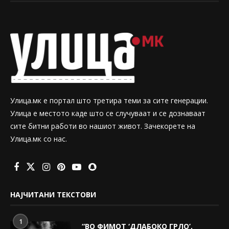
Улица.мк е портал што третира теми за сите генерации.
Улица е местото каде што се случуваат и се дознаваат
сите битни работи во нашиот живот. Зачекорете на
Улица.мк со нас.
НАЈЧИТАНИ ТЕКСТОВИ
1
“ВО ФИМОТ ‘ДЛАБОКО ГРЛО’,