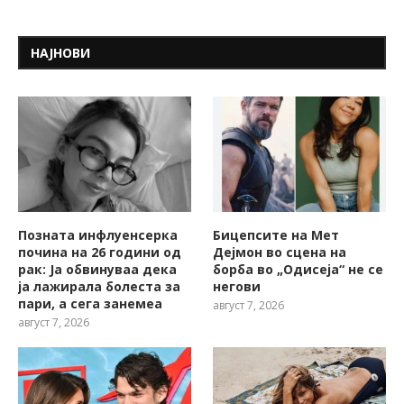
НАЈНОВИ
Позната инфлуенсерка
Бицепсите на Мет
почина на 26 години од
Дејмон во сцена на
рак: Ја обвинуваа дека
борба во „Одисеја“ не се
ја лажирала болеста за
негови
пари, а сега занемеа
август 7, 2026
август 7, 2026