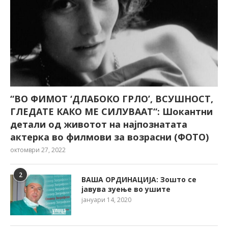
“ВО ФИМОТ ‘ДЛАБОКО ГРЛО’, ВСУШНОСТ,
ГЛЕДАТЕ КАКО МЕ СИЛУВААТ“: Шокантни
детали од животот на најпознатата
актерка во филмови за возрасни (ФОТО)
октомври 27, 2022
2
ВАША ОРДИНАЦИЈА: Зошто се
јавува зуење во ушите
јануари 14, 2020