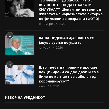
“ВО ФИМОТ ‘ДЛАБОКО ГРЛО’,
ВСУШНОСТ, ГЛЕДАТЕ КАКО МЕ
СИЛУВААТ“: Шокантни детали од
животот на најпознатата актерка
во филмови за возрасни (ФОТО)
октомври 27, 2022
2
ВАША ОРДИНАЦИЈА: Зошто се
јавува зуење во ушите
јануари 14, 2020
3
Што треба да правиме ако сме
вакцинирани со две дози и сме
биле во контакт со заболен од
коронавирусот?
август 11, 2021
ИЗБОР НА УРЕДНИКОТ