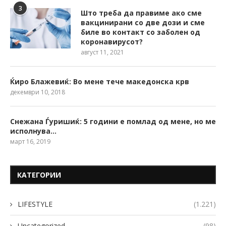
3
Што треба да правиме ако сме
вакцинирани со две дози и сме
биле во контакт со заболен од
коронавирусот?
август 11, 2021
Ќиро Блажевиќ: Во мене тече македонска крв
декември 10, 2018
Снежана Ѓуришиќ: 5 години е помлад од мене, но ме
исполнува…
март 16, 2019
КАТЕГОРИИ
LIFESTYLE
(1.221)
Uncategorized
(98)