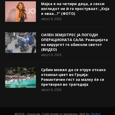
Мајка е на четири деца, а секси
изгледот не ѝ го простуваат: „Која
е оваа…?“ (ФОТО)
август 8, 2026
СИЛЕН ЗЕМЈОТРЕС ЈА ПОГОДИ
ОПЕРАЦИОНАТА САЛА: Реакцијата
на хирургот го обиколи светот
(ВИДЕО)
август 8, 2026
Србин можел да се отруе откако
откинал цвет во Грција:
Романтичен гест за малку ќе се
претворел во трагедија
август 8, 2026
@2018 - Улица.мк. Сите права се задржани. Web by:
Perfect