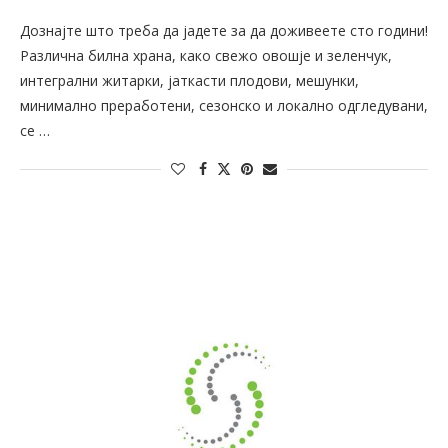
Дознајте што треба да јадете за да доживеете сто години!
Различна билна храна, како свежо овошје и зеленчук,
интегрални житарки, јаткасти плодови, мешунки,
минимално преработени, сезонско и локално одгледувани,
се …