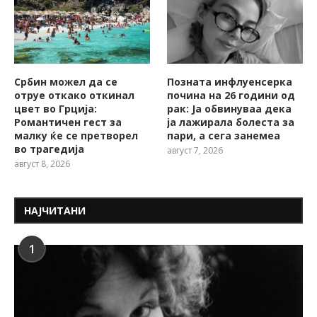
Србин можел да се
Позната инфлуенсерка
отруе откако откинал
почина на 26 години од
цвет во Грција:
рак: Ја обвинуваа дека
Романтичен гест за
ја лажирала болеста за
малку ќе се претворел
пари, а сега занемеа
во трагедија
август 7, 2026
август 8, 2026
НАЈЧИТАНИ
1