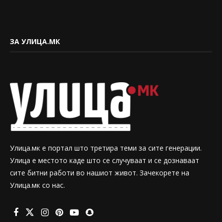
ЗА УЛИЦА.МК
Улица.мк е портал што третира теми за сите генерации.
Улица е местото каде што се случуваат и се дознаваат
сите битни работи во нашиот живот. Зачекорете на
Улица.мк со нас.