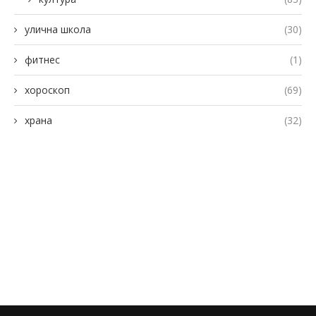
улична школа
(30)
фитнес
(1)
хороскоп
(69)
храна
(32)