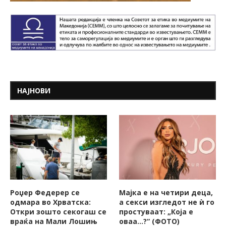
НАЈНОВИ
Роџер Федерер се
Мајка е на четири деца,
одмара во Хрватска:
а секси изгледот не ѝ го
Откри зошто секогаш се
простуваат: „Која е
враќа на Мали Лошињ
оваа…?“ (ФОТО)