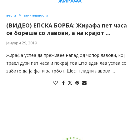
ЖИРАФА
вести
занимливости
(ВИДЕО) ЕПСКА БОРБА: Жирафа пет часа
се бореше со лавови, а на крајот …
јануари 29, 2019
Жирафа успеа да преживее напад од чопор лавови, кој
траел дури пет часа и покрај тоа што еден лав успеа со
забите да ја фати за грбот. Шест гладни лавови …