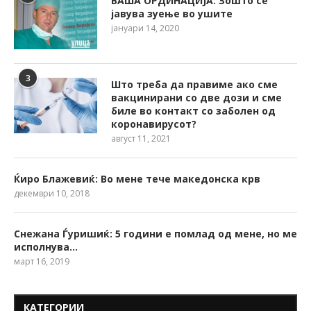
ВАША ОРДИНАЦИЈА: Зошто се
јавува зуење во ушите
јануари 14, 2020
3
Што треба да правиме ако сме
вакцинирани со две дози и сме
биле во контакт со заболен од
коронавирусот?
август 11, 2021
Ќиро Блажевиќ: Во мене тече македонска крв
декември 10, 2018
Снежана Ѓуришиќ: 5 години е помлад од мене, но ме
исполнува…
март 16, 2019
КАТЕГОРИИ