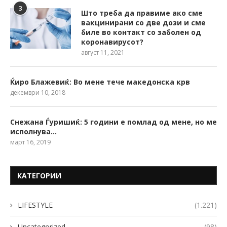
3
Што треба да правиме ако сме
вакцинирани со две дози и сме
биле во контакт со заболен од
коронавирусот?
август 11, 2021
Ќиро Блажевиќ: Во мене тече македонска крв
декември 10, 2018
Снежана Ѓуришиќ: 5 години е помлад од мене, но ме
исполнува…
март 16, 2019
КАТЕГОРИИ
LIFESTYLE
(1.221)
Uncategorized
(98)