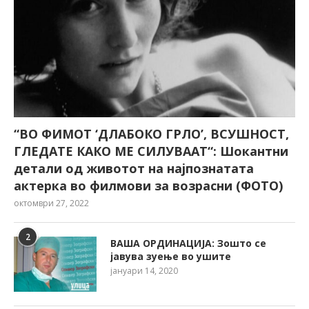
“ВО ФИМОТ ‘ДЛАБОКО ГРЛО’, ВСУШНОСТ,
ГЛЕДАТЕ КАКО МЕ СИЛУВААТ“: Шокантни
детали од животот на најпознатата
актерка во филмови за возрасни (ФОТО)
октомври 27, 2022
2
ВАША ОРДИНАЦИЈА: Зошто се
јавува зуење во ушите
јануари 14, 2020