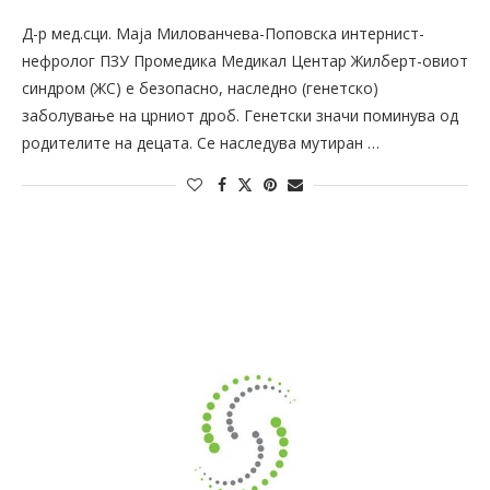
Д-р мед.сци. Маја Милованчева-Поповска интернист-
нефролог ПЗУ Промедика Медикал Центар Жилберт-овиот
синдром (ЖС) е безопасно, наследно (генетско)
заболување на црниот дроб. Генетски значи поминува од
родителите на децата. Се наследува мутиран …