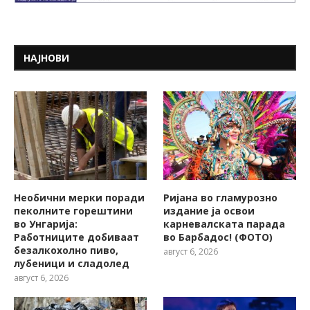
НАЈНОВИ
Необични мерки поради
Ријана во гламурозно
пеколните горештини
издание ја освои
во Унгарија:
карневалската парада
Работниците добиваат
во Барбадос! (ФОТО)
безалкохолно пиво,
август 6, 2026
лубеници и сладолед
август 6, 2026