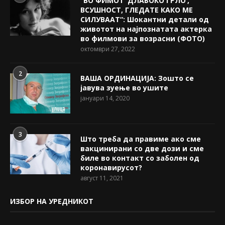
“ВО ФИМОТ ‘ДЛАБОКО ГРЛО’,
ВСУШНОСТ, ГЛЕДАТЕ КАКО МЕ
СИЛУВААТ“: Шокантни детали од
животот на најпознатата актерка
во филмови за возрасни (ФОТО)
октомври 27, 2022
2
ВАША ОРДИНАЦИЈА: Зошто се
јавува зуење во ушите
јануари 14, 2020
3
Што треба да правиме ако сме
вакцинирани со две дози и сме
биле во контакт со заболен од
коронавирусот?
август 11, 2021
ИЗБОР НА УРЕДНИКОТ