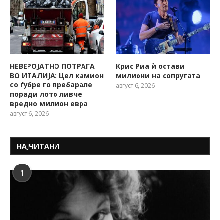
НЕВЕРОЈАТНО ПОТРАГА
Крис Риа ѝ остави
ВО ИТАЛИЈА: Цел камион
милиони на сопругата
со ѓубре го пребарале
август 6, 2026
поради лото ливче
вредно милион евра
август 6, 2026
НАЈЧИТАНИ
1