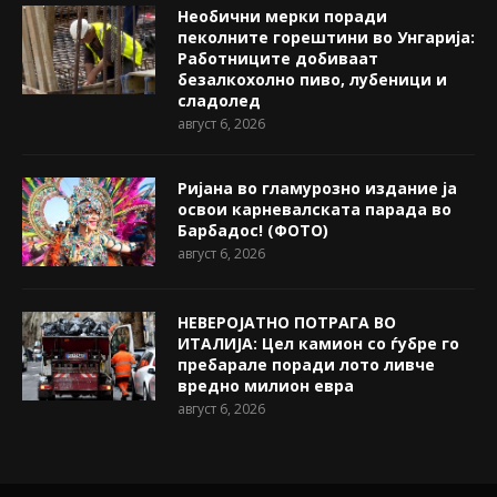
Необични мерки поради
пеколните горештини во Унгарија:
Работниците добиваат
безалкохолно пиво, лубеници и
сладолед
август 6, 2026
Ријана во гламурозно издание ја
освои карневалската парада во
Барбадос! (ФОТО)
август 6, 2026
НЕВЕРОЈАТНО ПОТРАГА ВО
ИТАЛИЈА: Цел камион со ѓубре го
пребарале поради лото ливче
вредно милион евра
август 6, 2026