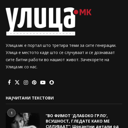
Улица.мк е портал што третира теми за сите генерации.
Улица е местото каде што се случуваат и се дознаваат
сите битни работи во нашиот живот. Зачекорете на
Улица.мк со нас.
НАЈЧИТАНИ ТЕКСТОВИ
1
“ВО ФИМОТ ‘ДЛАБОКО ГРЛО’,
ВСУШНОСТ, ГЛЕДАТЕ КАКО МЕ
СИЛУВААТ“: Шокантни детали од