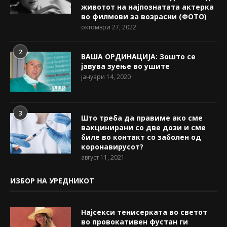
животот на најпознатата актерка
во филмови за возрасни (ФОТО)
октомври 27, 2022
2
ВАША ОРДИНАЦИЈА: Зошто се
јавува зуење во ушите
јануари 14, 2020
3
Што треба да правиме ако сме
вакцинирани со две дози и сме
биле во контакт со заболен од
коронавирусот?
август 11, 2021
ИЗБОР НА УРЕДНИКОТ
Најсекси тенисерката во светот
во провокативен фустан ги