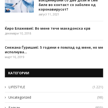
вакцинирани со две дози и сме
биле во контакт со заболен од
коронавирусот?
август 11, 2021
Ќиро Блажевиќ: Во мене тече македонска крв
декември 10, 2018
Снежана Ѓуришиќ: 5 години е помлад од мене, но ме
исполнува…
март 16, 2019
КАТЕГОРИИ
LIFESTYLE
(1.221)
Uncategorized
(98)
Балкан
(855)