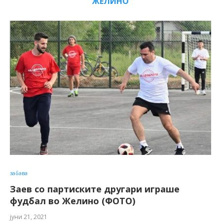
ЖЕЛИНО
забава
Заев со партиските другари играше
фудбал во Желино (ФОТО)
јуни 21, 2021