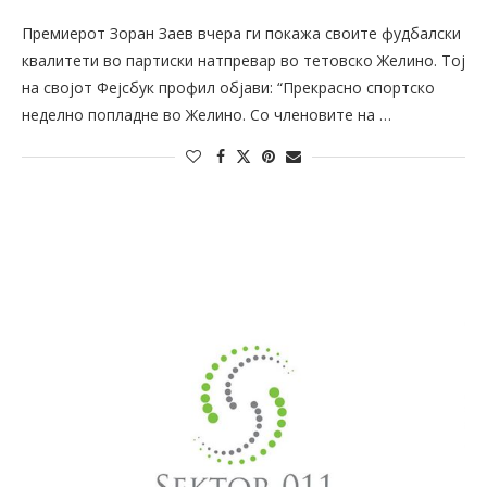
Премиерот Зоран Заев вчера ги покажа своите фудбалски
квалитети во партиски натпревар во тетовско Желино. Тој
на својот Фејсбук профил објави: “Прекрасно спортско
неделно попладне во Желино. Со членовите на …