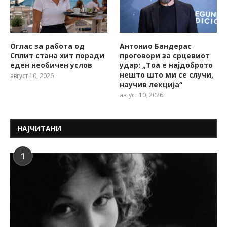
Оглас за работа од
Антонио Бандерас
Сплит стана хит поради
проговори за срцевиот
еден необичен услов
удар: „Тоа е најдоброто
нешто што ми се случи,
август 10, 2026
научив лекција“
август 10, 2026
НАЈЧИТАНИ
1