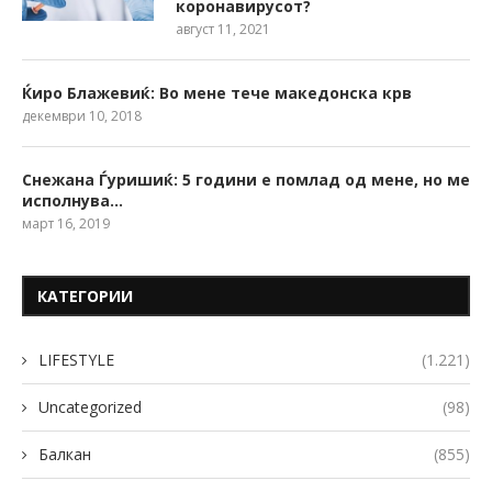
коронавирусот?
август 11, 2021
Ќиро Блажевиќ: Во мене тече македонска крв
декември 10, 2018
Снежана Ѓуришиќ: 5 години е помлад од мене, но ме
исполнува…
март 16, 2019
КАТЕГОРИИ
LIFESTYLE
(1.221)
Uncategorized
(98)
Балкан
(855)