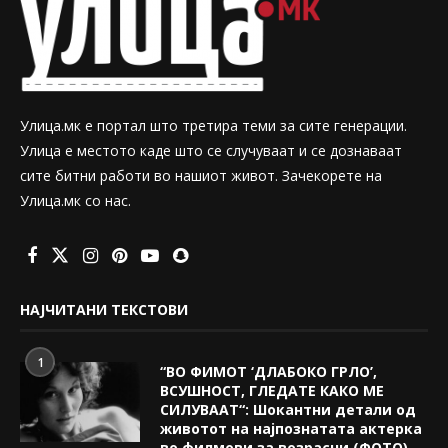
Улица.мк е портал што третира теми за сите генерации.
Улица е местото каде што се случуваат и се дознаваат
сите битни работи во нашиот живот. Зачекорете на
Улица.мк со нас.
НАЈЧИТАНИ ТЕКСТОВИ
1
“ВО ФИМОТ ‘ДЛАБОКО ГРЛО’,
ВСУШНОСТ, ГЛЕДАТЕ КАКО МЕ
СИЛУВААТ“: Шокантни детали од
животот на најпознатата актерка
во филмови за возрасни (ФОТО)