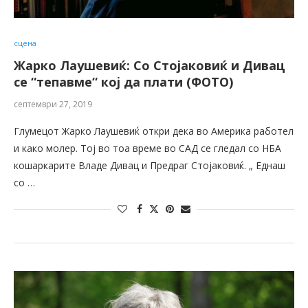
сцена
Жарко Лаушевиќ: Со Стојаковиќ и Дивац
се “тепавме“ кој да плати (ФОТО)
септември 27, 2019
Глумецот Жарко Лаушевиќ откри дека во Америка работел
и како молер. Тој во тоа време во САД се гледал со НБА
кошаркарите Владе Дивац и Предраг Стојаковиќ. „ Еднаш
со …