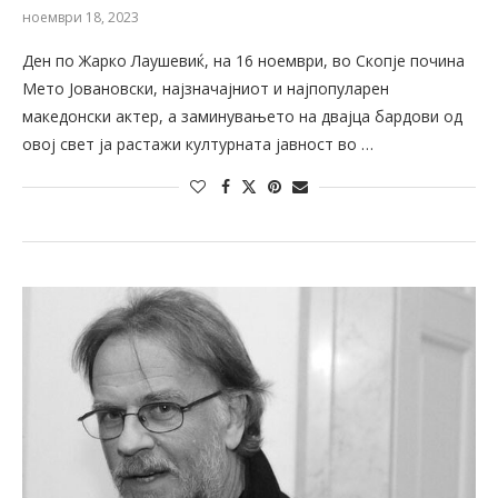
ноември 18, 2023
Ден по Жарко Лаушевиќ, на 16 ноември, во Скопје почина
Мето Јовановски, најзначајниот и најпопуларен
македонски актер, а заминувањето на двајца бардови од
овој свет ја растажи културната јавност во …