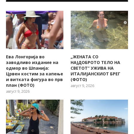
Ева Лонгорија во
„ЖЕНАТА СО
заводливо издание на
НАЈДОБРОТО ТЕЛО НА
одмор во Шпанија:
СВЕТОТ“ УЖИВА НА
Црвен костим за капење
ИТАЛИЈАНСКИОТ БРЕГ
и витката фигура во прв
(ФОТО)
план (ФОТО)
август 9, 2026
август 9, 2026