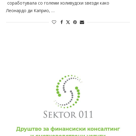
соработувала со големи холивудски ѕвезди како
Леонардо ди Каприо, …