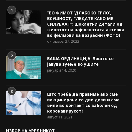
1
“ВО ФИМОТ ‘ДЛАБОКО ГРЛО’,
ВСУШНОСТ, ГЛЕДАТЕ КАКО МЕ
СИЛУВААТ“: Шокантни детали од
животот на најпознатата актерка
во филмови за возрасни (ФОТО)
октомври 27, 2022
2
ВАША ОРДИНАЦИЈА: Зошто се
јавува зуење во ушите
јануари 14, 2020
3
Што треба да правиме ако сме
вакцинирани со две дози и сме
биле во контакт со заболен од
коронавирусот?
август 11, 2021
ИЗБОР НА УРЕДНИКОТ