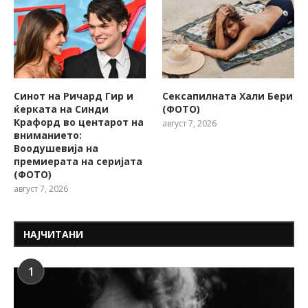
Синот на Ричард Гир и
Сексапилната Хали Бери
ќерката на Синди
(ФОТО)
Крафорд во центарот на
август 7, 2026
вниманието:
Воодушевија на
премиерата на серијата
(ФОТО)
август 7, 2026
НАЈЧИТАНИ
1