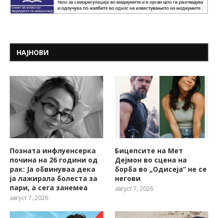
НАЈНОВИ
Позната инфлуенсерка
Бицепсите на Мет
почина на 26 години од
Дејмон во сцена на
рак: Ја обвинуваа дека
борба во „Одисеја“ не се
ја лажирала болеста за
негови
пари, а сега занемеа
август 7, 2026
август 7, 2026