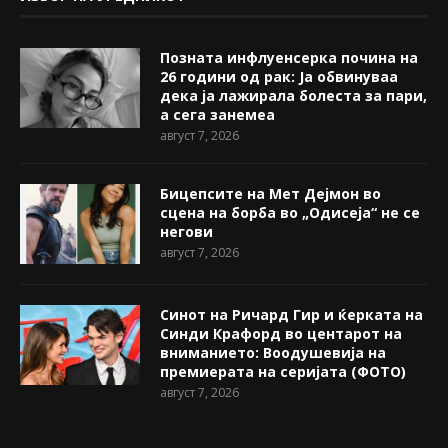
Позната инфлуенсерка почина на
26 години од рак: Ја обвинуваа
дека ја лажирала болеста за пари,
а сега занемеа
август 7, 2026
Бицепсите на Мет Дејмон во
сцена на борба во „Одисеја“ не се
негови
август 7, 2026
Синот на Ричард Гир и ќерката на
Синди Крафорд во центарот на
вниманието: Воодушевија на
премиерата на серијата (ФОТО)
август 7, 2026