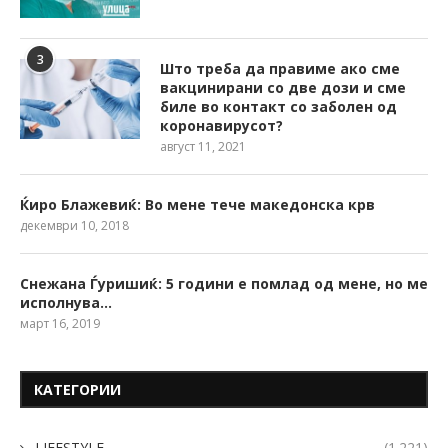
3
Што треба да правиме ако сме
вакцинирани со две дози и сме
биле во контакт со заболен од
коронавирусот?
август 11, 2021
Ќиро Блажевиќ: Во мене тече македонска крв
декември 10, 2018
Снежана Ѓуришиќ: 5 години е помлад од мене, но ме
исполнува…
март 16, 2019
КАТЕГОРИИ
LIFESTYLE
(1.221)