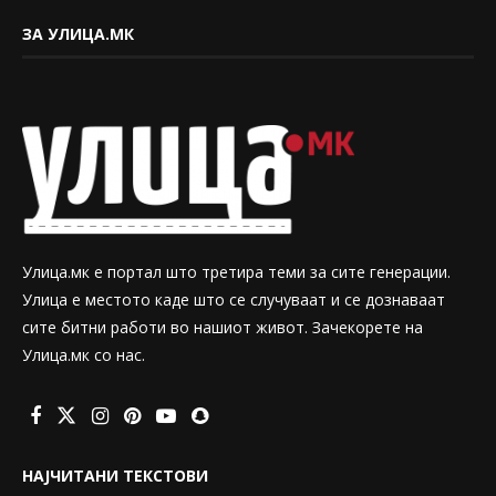
ЗА УЛИЦА.МК
Улица.мк е портал што третира теми за сите генерации.
Улица е местото каде што се случуваат и се дознаваат
сите битни работи во нашиот живот. Зачекорете на
Улица.мк со нас.
НАЈЧИТАНИ ТЕКСТОВИ