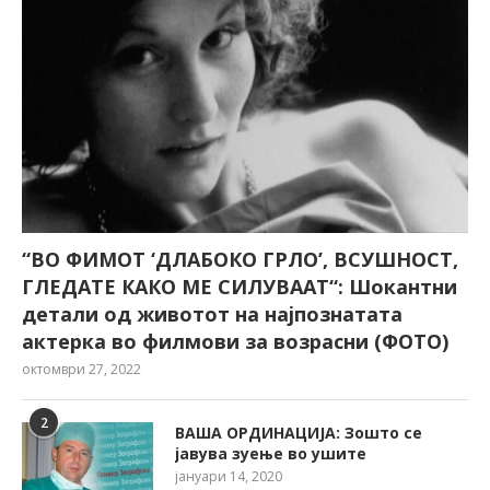
“ВО ФИМОТ ‘ДЛАБОКО ГРЛО’, ВСУШНОСТ,
ГЛЕДАТЕ КАКО МЕ СИЛУВААТ“: Шокантни
детали од животот на најпознатата
актерка во филмови за возрасни (ФОТО)
октомври 27, 2022
2
ВАША ОРДИНАЦИЈА: Зошто се
јавува зуење во ушите
јануари 14, 2020