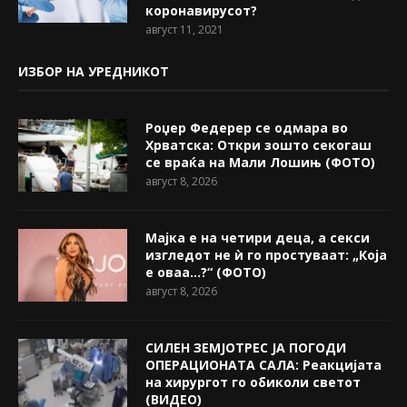
коронавирусот?
август 11, 2021
ИЗБОР НА УРЕДНИКОТ
Роџер Федерер се одмара во
Хрватска: Откри зошто секогаш
се враќа на Мали Лошињ (ФОТО)
август 8, 2026
Мајка е на четири деца, а секси
изгледот не ѝ го простуваат: „Која
е оваа…?“ (ФОТО)
август 8, 2026
СИЛЕН ЗЕМЈОТРЕС ЈА ПОГОДИ
ОПЕРАЦИОНАТА САЛА: Реакцијата
на хирургот го обиколи светот
(ВИДЕО)