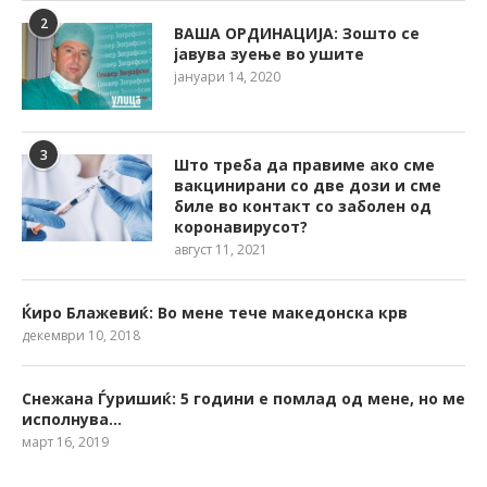
2
ВАША ОРДИНАЦИЈА: Зошто се
јавува зуење во ушите
јануари 14, 2020
3
Што треба да правиме ако сме
вакцинирани со две дози и сме
биле во контакт со заболен од
коронавирусот?
август 11, 2021
Ќиро Блажевиќ: Во мене тече македонска крв
декември 10, 2018
Снежана Ѓуришиќ: 5 години е помлад од мене, но ме
исполнува…
март 16, 2019