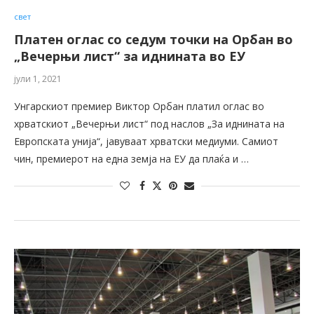
свет
Платен оглас со седум точки на Орбан во
„Вечерњи лист“ за иднината во ЕУ
јули 1, 2021
Унгарскиот премиер Виктор Орбан платил оглас во
хрватскиот „Вечерњи лист“ под наслов „За иднината на
Европската унија“, јавуваат хрватски медиуми. Самиот
чин, премиерот на една земја на ЕУ да плаќа и …