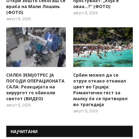
Откри зошто секогаш се
простуваат: „Која е
враќа на Мали Лошињ
оваа…?“ (ФОТО)
(ФОТО)
август 8, 2026
август 8, 2026
СИЛЕН ЗЕМЈОТРЕС ЈА
Србин можел да се
ПОГОДИ ОПЕРАЦИОНАТА
отруе откако откинал
САЛА: Реакцијата на
цвет во Грција:
хирургот го обиколи
Романтичен гест за
светот (ВИДЕО)
малку ќе се претворел
во трагедија
август 8, 2026
август 8, 2026
НАЈЧИТАНИ