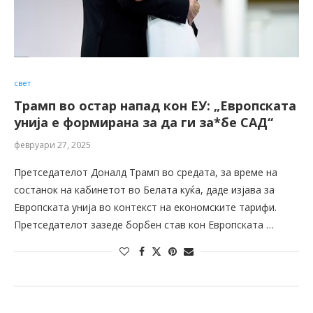
свет
Трамп во остар напад кон ЕУ: „Европската
унија е формирана за да ги за*бе САД“
февруари 27, 2025
Претседателот Доналд Трамп во средата, за време на
состанок на кабинетот во Белата куќа, даде изјава за
Европската унија во контекст на економските тарифи.
Претседателот зазеде борбен став кон Европската …