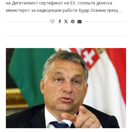
на Дигиталниот сертификат на ЕУ, соопшти денеска
министерот за надворешни работи Бујар Османи преку …