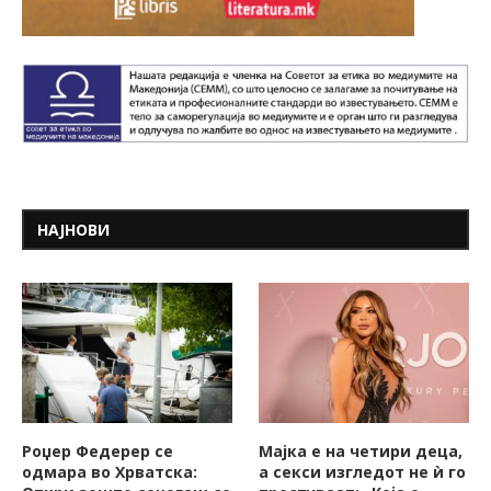
НАЈНОВИ
Роџер Федерер се
Мајка е на четири деца,
одмара во Хрватска:
а секси изгледот не ѝ го