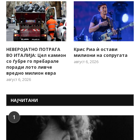
НЕВЕРОЈАТНО ПОТРАГА
Крис Риа ѝ остави
ВО ИТАЛИЈА: Цел камион
милиони на сопругата
со ѓубре го пребарале
август 6, 2026
поради лото ливче
вредно милион евра
август 6, 2026
НАЈЧИТАНИ
1