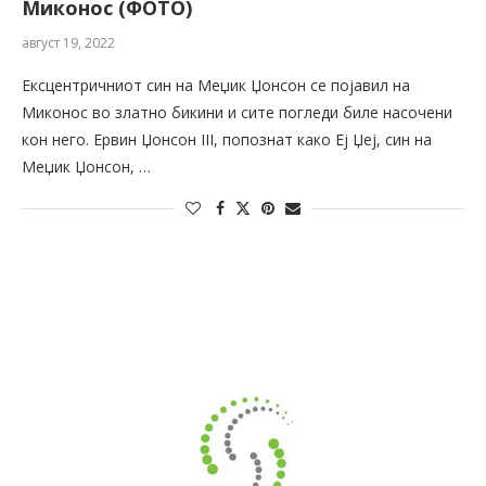
Миконос (ФОТО)
август 19, 2022
Ексцентричниот син на Меџик Џонсон се појавил на
Миконос во златно бикини и сите погледи биле насочени
кон него. Ервин Џонсон III, попознат како Еј Џеј, син на
Меџик Џонсон, …