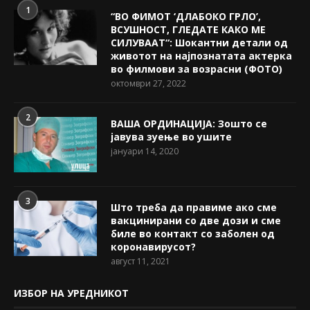
1
“ВО ФИМОТ ‘ДЛАБОКО ГРЛО’,
ВСУШНОСТ, ГЛЕДАТЕ КАКО МЕ
СИЛУВААТ“: Шокантни детали од
животот на најпознатата актерка
во филмови за возрасни (ФОТО)
октомври 27, 2022
2
ВАША ОРДИНАЦИЈА: Зошто се
јавува зуење во ушите
јануари 14, 2020
3
Што треба да правиме ако сме
вакцинирани со две дози и сме
биле во контакт со заболен од
коронавирусот?
август 11, 2021
ИЗБОР НА УРЕДНИКОТ