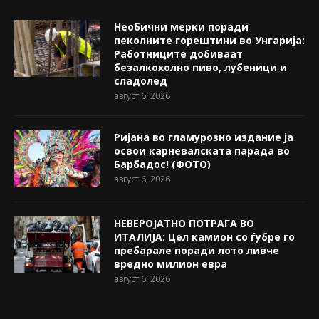
Необични мерки поради
пеколните горештини во Унгарија:
Работниците добиваат
безалкохолно пиво, лубеници и
сладолед
август 6, 2026
Ријана во гламурозно издание ја
освои карневалската парада во
Барбадос! (ФОТО)
август 6, 2026
НЕВЕРОЈАТНО ПОТРАГА ВО
ИТАЛИЈА: Цел камион со ѓубре го
пребарале поради лото ливче
вредно милион евра
август 6, 2026