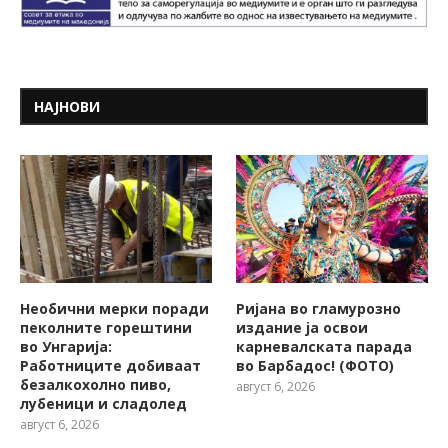
НАЈНОВИ
Необични мерки поради
Ријана во гламурозно
пеколните горештини
издание ја освои
во Унгарија:
карневалската парада
Работниците добиваат
во Барбадос! (ФОТО)
безалкохолно пиво,
август 6, 2026
лубеници и сладолед
август 6, 2026