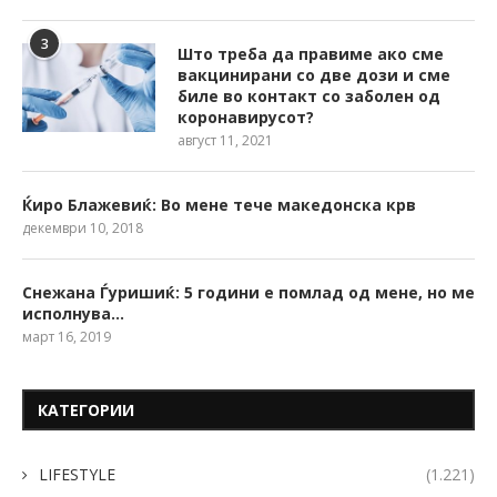
3
Што треба да правиме ако сме
вакцинирани со две дози и сме
биле во контакт со заболен од
коронавирусот?
август 11, 2021
Ќиро Блажевиќ: Во мене тече македонска крв
декември 10, 2018
Снежана Ѓуришиќ: 5 години е помлад од мене, но ме
исполнува…
март 16, 2019
КАТЕГОРИИ
LIFESTYLE
(1.221)