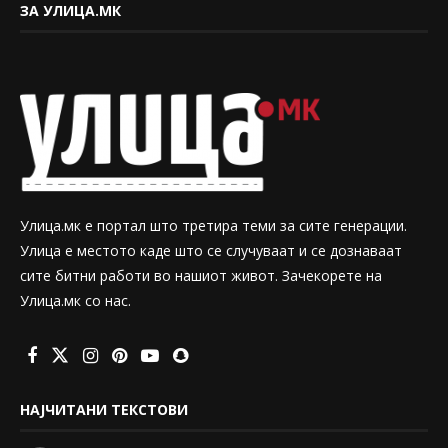
ЗА УЛИЦА.МК
Улица.мк е портал што третира теми за сите генерации.
Улица е местото каде што се случуваат и се дознаваат
сите битни работи во нашиот живот. Зачекорете на
Улица.мк со нас.
НАЈЧИТАНИ ТЕКСТОВИ