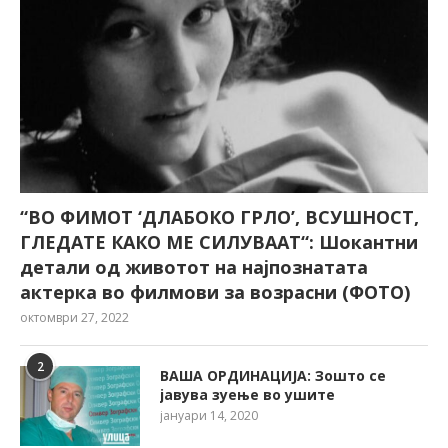
“ВО ФИМОТ ‘ДЛАБОКО ГРЛО’, ВСУШНОСТ,
ГЛЕДАТЕ КАКО МЕ СИЛУВААТ“: Шокантни
детали од животот на најпознатата
актерка во филмови за возрасни (ФОТО)
октомври 27, 2022
2
ВАША ОРДИНАЦИЈА: Зошто се
јавува зуење во ушите
јануари 14, 2020