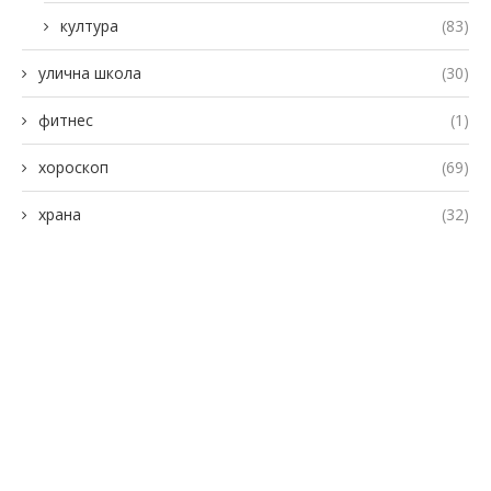
култура
(83)
улична школа
(30)
фитнес
(1)
хороскоп
(69)
храна
(32)