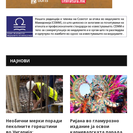
НАЈНОВИ
Необични мерки поради
Ријана во гламурозно
пеколните горештини
издание ја освои
во Унгарија:
карневалската парада