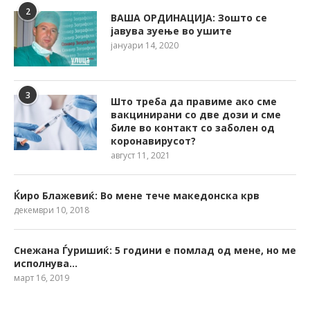
2
ВАША ОРДИНАЦИЈА: Зошто се
јавува зуење во ушите
јануари 14, 2020
3
Што треба да правиме ако сме
вакцинирани со две дози и сме
биле во контакт со заболен од
коронавирусот?
август 11, 2021
Ќиро Блажевиќ: Во мене тече македонска крв
декември 10, 2018
Снежана Ѓуришиќ: 5 години е помлад од мене, но ме
исполнува…
март 16, 2019