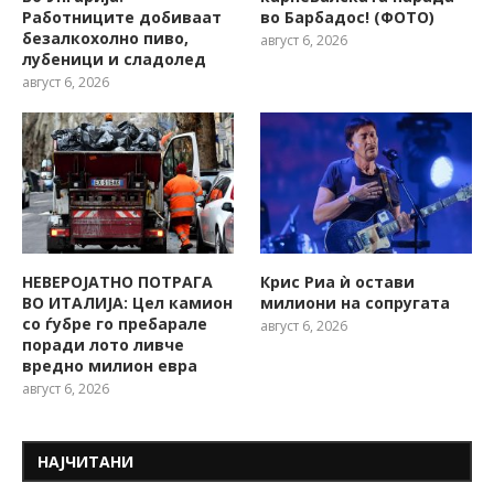
Работниците добиваат
во Барбадос! (ФОТО)
безалкохолно пиво,
август 6, 2026
лубеници и сладолед
август 6, 2026
НЕВЕРОЈАТНО ПОТРАГА
Крис Риа ѝ остави
ВО ИТАЛИЈА: Цел камион
милиони на сопругата
со ѓубре го пребарале
август 6, 2026
поради лото ливче
вредно милион евра
август 6, 2026
НАЈЧИТАНИ