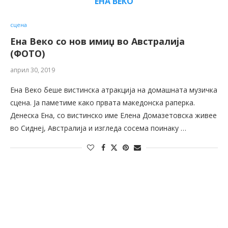
ЕНА ВЕКО
сцена
Ена Веко со нов имиџ во Австралија
(ФОТО)
април 30, 2019
Ена Веко беше вистинска атракција на домашната музичка
сцена. Ја паметиме како првата македонска раперка.
Денеска Ена, со вистинско име Елена Домазетовска живее
во Сиднеј, Австралија и изгледа сосема поинаку …