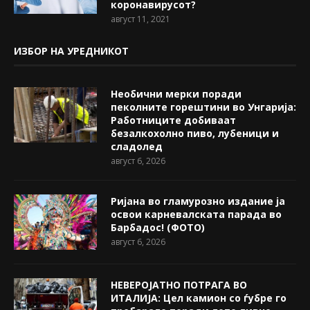
коронавирусот?
август 11, 2021
ИЗБОР НА УРЕДНИКОТ
Необични мерки поради
пеколните горештини во Унгарија:
Работниците добиваат
безалкохолно пиво, лубеници и
сладолед
август 6, 2026
Ријана во гламурозно издание ја
освои карневалската парада во
Барбадос! (ФОТО)
август 6, 2026
НЕВЕРОЈАТНО ПОТРАГА ВО
ИТАЛИЈА: Цел камион со ѓубре го