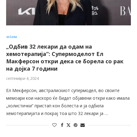
забава
„Одбив 32 лекари да одам на
хемотерапија“: Супермоделот Ел
Макферсон откри дека се борела со рак
на дојка 7 години
септември 4, 2024
Ел Мекферсон, австралискиот супермодел, во своите
мемоари кои наскоро ќе бидат објавени откри како имала
„холистички“ пристап кон болеста и ја одбила
хемотерапијата и покрај тоа што 32 лекари ја …