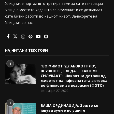
Улица.мк е портал што третира теми за сите генерации.
Улица е местото каде што се случуваат и се дознаваат
сите битни работи во нашиот живот. Зачекорете на
Улица.мк со нас.
НАЈЧИТАНИ ТЕКСТОВИ
1
“ВО ФИМОТ ‘ДЛАБОКО ГРЛО’,
ВСУШНОСТ, ГЛЕДАТЕ КАКО МЕ
СИЛУВААТ“: Шокантни детали од
животот на најпознатата актерка
во филмови за возрасни (ФОТО)
октомври 27, 2022
2
ВАША ОРДИНАЦИЈА: Зошто се
јавува зуење во ушите