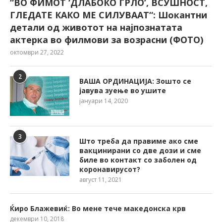
“ВО ФИМОТ ‘ДЛАБОКО ГРЛО’, ВСУШНОСТ,
ГЛЕДАТЕ КАКО МЕ СИЛУВААТ“: Шокантни
детали од животот на најпознатата
актерка во филмови за возрасни (ФОТО)
октомври 27, 2022
2
ВАША ОРДИНАЦИЈА: Зошто се
јавува зуење во ушите
јануари 14, 2020
3
Што треба да правиме ако сме
вакцинирани со две дози и сме
биле во контакт со заболен од
коронавирусот?
август 11, 2021
Ќиро Блажевиќ: Во мене тече македонска крв
декември 10, 2018