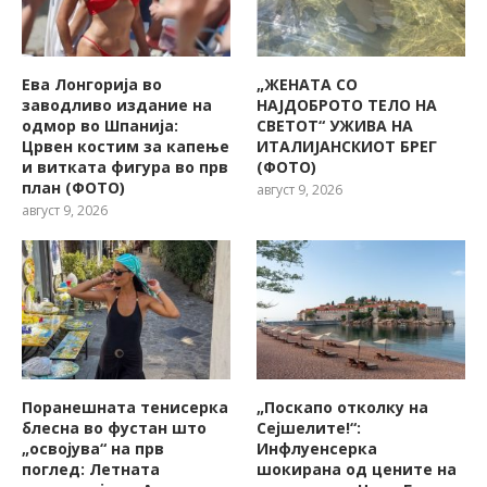
Ева Лонгорија во
„ЖЕНАТА СО
заводливо издание на
НАЈДОБРОТО ТЕЛО НА
одмор во Шпанија:
СВЕТОТ“ УЖИВА НА
Црвен костим за капење
ИТАЛИЈАНСКИОТ БРЕГ
и витката фигура во прв
(ФОТО)
план (ФОТО)
август 9, 2026
август 9, 2026
Поранешната тенисерка
„Поскапо отколку на
блесна во фустан што
Сејшелите!“:
„освојува“ на прв
Инфлуенсерка
поглед: Летната
шокирана од цените на