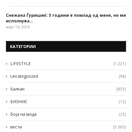
Снежана Ѓуришиќ: 5 години е помлад од мене, но ме
исполнува…
март 16, 2019
КАТЕГОРИИ
LIFESTYLE
(1.221)
Uncategorized
(98)
Балкан
(855)
БИЗНИС
(12)
боја на мода
(23)
вести
(5.365)