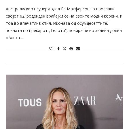
Австралискиот супермодел Ел Макферсон го прослави
својот 62. роденден враќајќи се на своите модни корени, и
тоа во впечатлив стил. Иконата од осумдесеттите,
позната по прекарот „Телото“, позираше во зелена долна
облека …