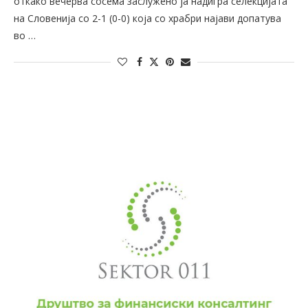
откако вечерва сосема заслужено ја надигра селекцијата
на Словенија со 2-1 (0-0) која со храбри најави допатува
во …