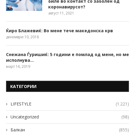
биле во контакт со заболен од
коронавирусот?
август 11, 2021
Ќиро Блажевиќ: Во мене тече македонска крв
декември 10, 2018
Снежана Ѓуришиќ: 5 години е помлад од мене, но ме
исполнува…
март 16, 2019
КАТЕГОРИИ
LIFESTYLE
(1.221)
Uncategorized
(98)
Балкан
(855)