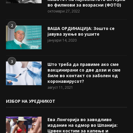
во филмови за возрасни (ФОТО)
октомври 27, 2022
2
ВАША ОРДИНАЦИЈА: Зошто се
јавува зуење во ушите
јануари 14, 2020
3
Што треба да правиме ако сме
вакцинирани со две дози и сме
биле во контакт со заболен од
коронавирусот?
август 11, 2021
ИЗБОР НА УРЕДНИКОТ
Ева Лонгорија во заводливо
издание на одмор во Шпанија:
Црвен костим за капење и