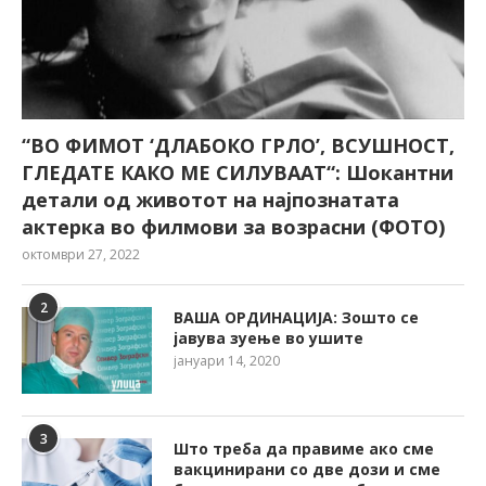
“ВО ФИМОТ ‘ДЛАБОКО ГРЛО’, ВСУШНОСТ,
ГЛЕДАТЕ КАКО МЕ СИЛУВААТ“: Шокантни
детали од животот на најпознатата
актерка во филмови за возрасни (ФОТО)
октомври 27, 2022
2
ВАША ОРДИНАЦИЈА: Зошто се
јавува зуење во ушите
јануари 14, 2020
3
Што треба да правиме ако сме
вакцинирани со две дози и сме