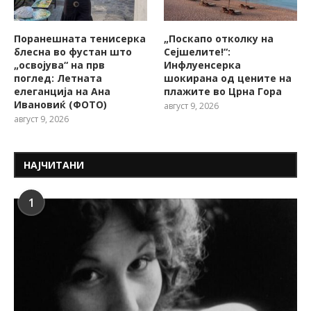
Поранешната тенисерка
„Поскапо отколку на
блесна во фустан што
Сејшелите!“:
„освојува“ на прв
Инфлуенсерка
поглед: Летната
шокирана од цените на
елеганција на Ана
плажите во Црна Гора
Ивановиќ (ФОТО)
август 9, 2026
август 9, 2026
НАЈЧИТАНИ
1