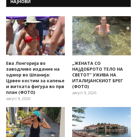
НАЈНОВИ
Ева Лонгорија во
„ЖЕНАТА СО
заводливо издание на
НАЈДОБРОТО ТЕЛО НА
одмор во Шпанија:
СВЕТОТ“ УЖИВА НА
Црвен костим за капење
ИТАЛИЈАНСКИОТ БРЕГ
и витката фигура во прв
(ФОТО)
план (ФОТО)
август 9, 2026
август 9, 2026