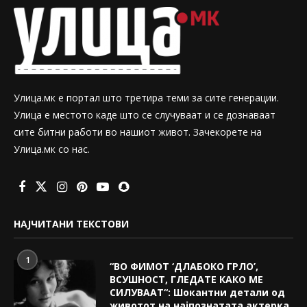
Улица.мк е портал што третира теми за сите генерации.
Улица е местото каде што се случуваат и се дознаваат
сите битни работи во нашиот живот. Зачекорете на
Улица.мк со нас.
НАЈЧИТАНИ ТЕКСТОВИ
1
“ВО ФИМОТ ‘ДЛАБОКО ГРЛО’,
ВСУШНОСТ, ГЛЕДАТЕ КАКО МЕ
СИЛУВААТ“: Шокантни детали од
животот на најпознатата актерка