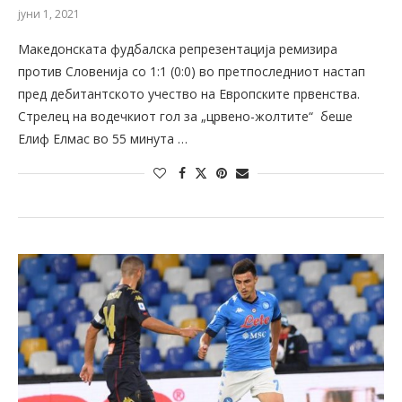
јуни 1, 2021
Македонската фудбалска репрезентација ремизира
против Словенија со 1:1 (0:0) во претпоследниот настап
пред дебитантското учество на Европските првенства.
Стрелец на водечкиот гол за „црвено-жолтите“ беше
Елиф Елмас во 55 минута …