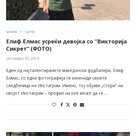
забава
сцена
Елиф Елмас усреќи девојка со “Викторија
Сикрет“ (ФОТО)
октомври 30, 2019
Еден од најталентираните македонски фудбалери, Елиф
Елмас, со една фотографија ги изненади своите
следбеници на Инстаграм. Имено, тој објави „стори“ на
својот Инстаграм – профил на кое може да се …