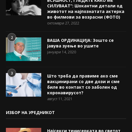
ВСУШНОСТ, ГЛЕДАТЕ КАКО МЕ
СИЛУВААТ“: Шокантни детали од
животот на најпознатата актерка
во филмови за возрасни (ФОТО)
октомври 27, 2022
2
ВАША ОРДИНАЦИЈА: Зошто се
јавува зуење во ушите
јануари 14, 2020
3
Што треба да правиме ако сме
вакцинирани со две дози и сме
биле во контакт со заболен од
коронавирусот?
август 11, 2021
ИЗБОР НА УРЕДНИКОТ
Најсекси тенисерката во светот