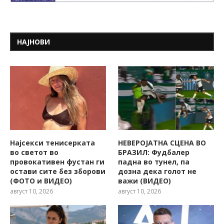
НАЈНОВИ
Најсекси тенисерката
НЕВЕРОЈАТНА СЦЕНА ВО
во светот во
БРАЗИЛ: Фудбалер
провокативен фустан ги
падна во тунел, па
остави сите без зборови
дозна дека голот не
(ФОТО и ВИДЕО)
важи (ВИДЕО)
август 10, 2026
август 10, 2026