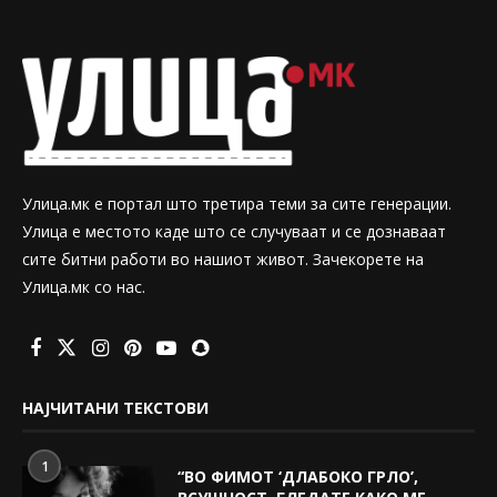
Улица.мк е портал што третира теми за сите генерации.
Улица е местото каде што се случуваат и се дознаваат
сите битни работи во нашиот живот. Зачекорете на
Улица.мк со нас.
НАЈЧИТАНИ ТЕКСТОВИ
1
“ВО ФИМОТ ‘ДЛАБОКО ГРЛО’,