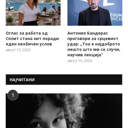
Оглас за работа од
Антонио Бандерас
Сплит стана хит поради
проговори за срцевиот
еден необичен услов
удар: „Тоа е најдоброто
нешто што ми се случи,
август 10, 2026
научив лекција“
август 10, 2026
НАЈЧИТАНИ
1