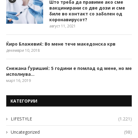
Што треба да правиме ако сме
вакцинирани со две дози и сме
биле во контакт со заболен од
коронавирусот?
август 11, 2021
Ќиро Блажевиќ: Во мене тече македонска крв
декември 10, 2018
Снежана Ѓуришиќ: 5 години е помлад од мене, но ме
исполнува…
март 16, 2019
КАТЕГОРИИ
LIFESTYLE
(1.221)
Uncategorized
(98)