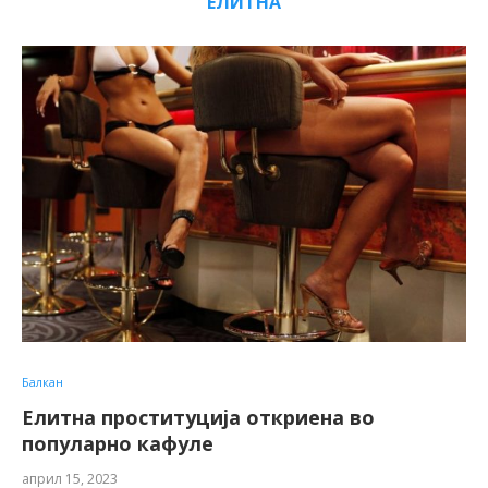
ЕЛИТНА
Балкан
Елитна проституција откриена во
популарно кафуле
април 15, 2023