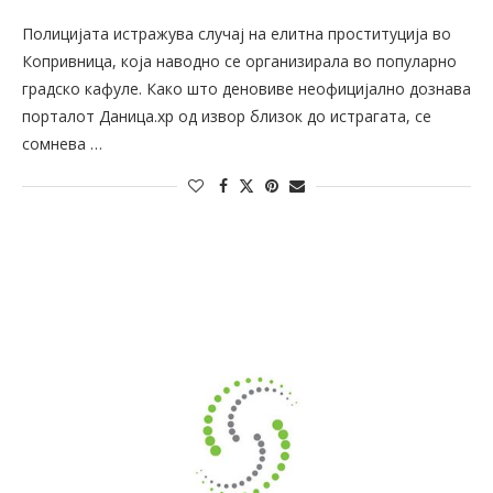
Полицијата истражува случај на елитна проституција во
Копривница, која наводно се организирала во популарно
градско кафуле. Како што деновиве неофицијално дознава
порталот Даница.хр од извор близок до истрагата, се
сомнева …