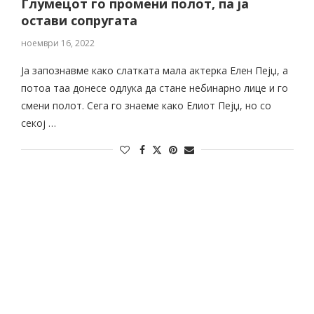
Глумецот го промени полот, па ја
остави сопругата
ноември 16, 2022
Ја запознавме како слатката мала актерка Елен Пејџ, а
потоа таа донесе одлука да стане небинарно лице и го
смени полот. Сега го знаеме како Елиот Пејџ, но со
секој …