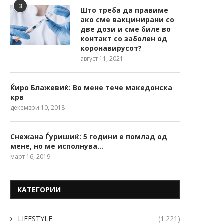
3
Што треба да правиме
ако сме вакцинирани со
две дози и сме биле во
контакт со заболен од
коронавирусот?
август 11, 2021
Ќиро Блажевиќ: Во мене тече македонска
крв
декември 10, 2018
Снежана Ѓуришиќ: 5 години е помлад од
мене, но ме исполнува…
март 16, 2019
КАТЕГОРИИ
LIFESTYLE
(1.221)