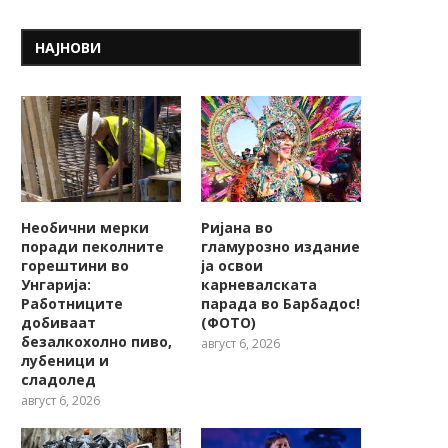
НАЈНОВИ
Необични мерки
Ријана во
поради пеколните
гламурозно издание
горештини во
ја освои
Унгарија:
карневалската
Работниците
парада во Барбадос!
добиваат
(ФОТО)
безалкохолно пиво,
август 6, 2026
лубеници и
сладолед
август 6, 2026