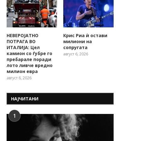
НЕВЕРОЈАТНО
Крис Риа ѝ остави
ПОТРАГА ВО
милиони на
ИТАЛИЈА: Цел
сопругата
камион со ѓубре го
август 6, 2026
пребарале поради
лото ливче вредно
милион евра
август 6, 2026
НАЈЧИТАНИ
1