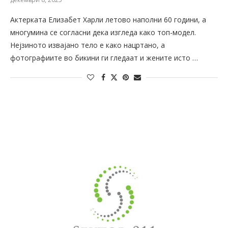
Актерката Елизабет Харли летово наполни 60 години, а
многумина се согласни дека изгледа како топ-модел.
Нејзиното извајано тело е како нацртано, а
фотографиите во бикини ги гледаат и жените исто …