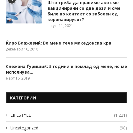
Што треба да правиме ако сме
вакцинирани со две дози и сме
биле во контакт со заболен од
коронавирусот?
август 11, 2021
Ќиро Блажевиќ: Во мене тече македонска крв
декември 10, 2018
Снежана Ѓуришиќ: 5 години е помлад од мене, но ме
исполнува…
март 16, 2019
КАТЕГОРИИ
LIFESTYLE
(1.221)
Uncategorized
(98)