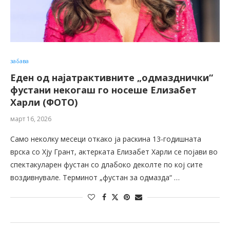
забава
Еден од најатрактивните „одмазднички“
фустани некогаш го носеше Елизабет
Харли (ФОТО)
март 16, 2026
Само неколку месеци откако ја раскина 13-годишната
врска со Хју Грант, актерката Елизабет Харли се појави во
спектакуларен фустан со длабоко деколте по кој сите
воздивнувале. Терминот „фустан за одмазда“ …