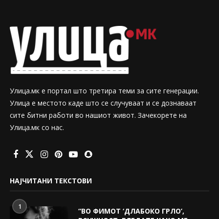
Улица.мк е портал што третира теми за сите генерации.
Улица е местото каде што се случуваат и се дознаваат
сите битни работи во нашиот живот. Зачекорете на
Улица.мк со нас.
НАЈЧИТАНИ ТЕКСТОВИ
1
“ВО ФИМОТ ‘ДЛАБОКО ГРЛО’,