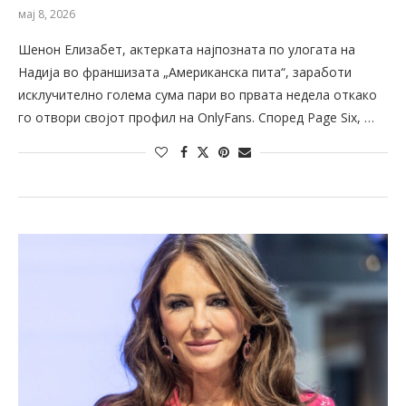
мај 8, 2026
Шенон Елизабет, актерката најпозната по улогата на
Надија во франшизата „Американска пита“, заработи
исклучително голема сума пари во првата недела откако
го отвори својот профил на OnlyFans. Според Page Six, …