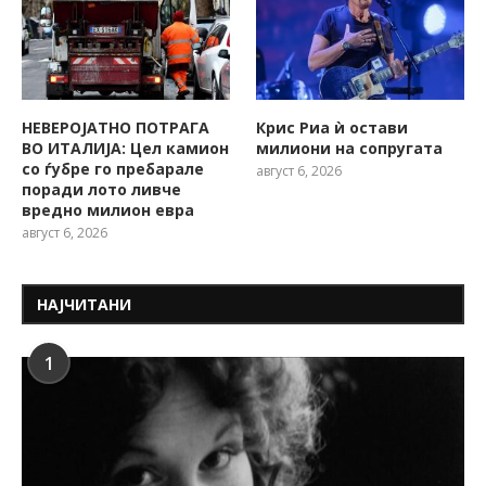
НЕВЕРОЈАТНО ПОТРАГА
Крис Риа ѝ остави
ВО ИТАЛИЈА: Цел камион
милиони на сопругата
со ѓубре го пребарале
август 6, 2026
поради лото ливче
вредно милион евра
август 6, 2026
НАЈЧИТАНИ
1