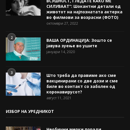
ВСУШНОСТ, ГЛЕДАТЕ КАКО МЕ
СИЛУВААТ“: Шокантни детали од
животот на најпознатата актерка
во филмови за возрасни (ФОТО)
октомври 27, 2022
2
ВАША ОРДИНАЦИЈА: Зошто се
јавува зуење во ушите
јануари 14, 2020
3
Што треба да правиме ако сме
вакцинирани со две дози и сме
биле во контакт со заболен од
коронавирусот?
август 11, 2021
ИЗБОР НА УРЕДНИКОТ
Необични мерки поради