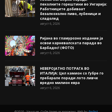
пеколните горештини во Унгарија:
Работниците добиваат
безалкохолно пиво, лубеници и
сладолед
август 6, 2026
Ријана во гламурозно издание ја
освои карневалската парада во
Барбадос! (ФОТО)
август 6, 2026
НЕВЕРОЈАТНО ПОТРАГА ВО
ИТАЛИЈА: Цел камион со ѓубре го
пребарале поради лото ливче
вредно милион евра
август 6, 2026
@2018 - Улица.мк. Сите права се задржани. Web by:
Perfect