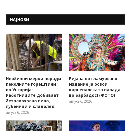
НАЈНОВИ
Необични мерки поради
Ријана во гламурозно
пеколните горештини
издание ја освои
во Унгарија:
карневалската парада
Работниците добиваат
во Барбадос! (ФОТО)
безалкохолно пиво,
август 6, 2026
лубеници и сладолед
август 6, 2026