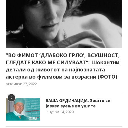
“ВО ФИМОТ ‘ДЛАБОКО ГРЛО’, ВСУШНОСТ,
ГЛЕДАТЕ КАКО МЕ СИЛУВААТ“: Шокантни
детали од животот на најпознатата
актерка во филмови за возрасни (ФОТО)
октомври 27, 2022
2
ВАША ОРДИНАЦИЈА: Зошто се
јавува зуење во ушите
јануари 14, 2020