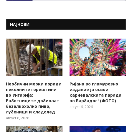
НАЈНОВИ
Необични мерки поради
Ријана во гламурозно
пеколните горештини
издание ја освои
во Унгарија:
карневалската парада
Работниците добиваат
во Барбадос! (ФОТО)
безалкохолно пиво,
август 6, 2026
лубеници и сладолед
август 6, 2026