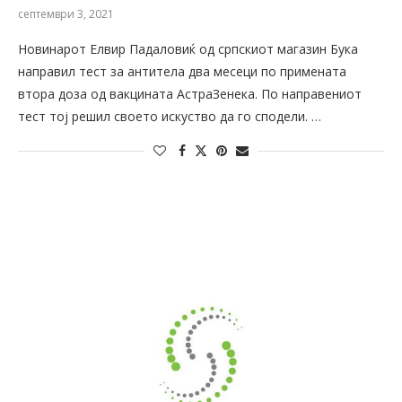
септември 3, 2021
Новинарот Елвир Падаловиќ од српскиот магазин Бука
направил тест за антитела два месеци по примената
втора доза од вакцината АстраЗенека. По направениот
тест тој решил своето искуство да го сподели. …