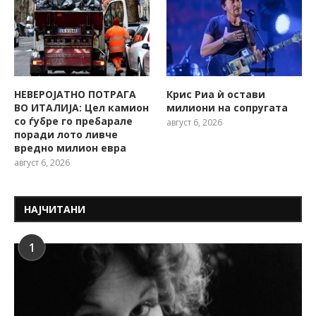
НЕВЕРОЈАТНО ПОТРАГА
Крис Риа ѝ остави
ВО ИТАЛИЈА: Цел камион
милиони на сопругата
со ѓубре го пребарале
август 6, 2026
поради лото ливче
вредно милион евра
август 6, 2026
НАЈЧИТАНИ
1