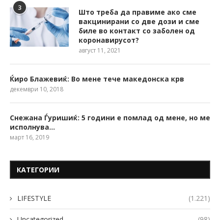
3
Што треба да правиме ако сме
вакцинирани со две дози и сме
биле во контакт со заболен од
коронавирусот?
август 11, 2021
Ќиро Блажевиќ: Во мене тече македонска крв
декември 10, 2018
Снежана Ѓуришиќ: 5 години е помлад од мене, но ме
исполнува…
март 16, 2019
КАТЕГОРИИ
LIFESTYLE
(1.221)
Uncategorized
(98)