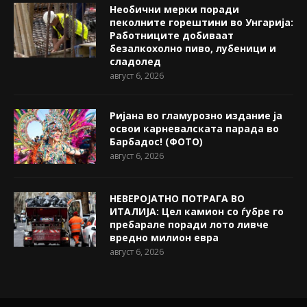
Необични мерки поради
пеколните горештини во Унгарија:
Работниците добиваат
безалкохолно пиво, лубеници и
сладолед
август 6, 2026
Ријана во гламурозно издание ја
освои карневалската парада во
Барбадос! (ФОТО)
август 6, 2026
НЕВЕРОЈАТНО ПОТРАГА ВО
ИТАЛИЈА: Цел камион со ѓубре го
пребарале поради лото ливче
вредно милион евра
август 6, 2026