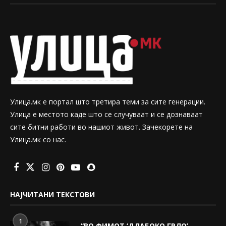
Улица.мк е портал што третира теми за сите генерации.
Улица е местото каде што се случуваат и се дознаваат
сите битни работи во нашиот живот. Зачекорете на
Улица.мк со нас.
НАЈЧИТАНИ ТЕКСТОВИ
1
“ВО ФИМОТ ‘ДЛАБОКО ГРЛО’,