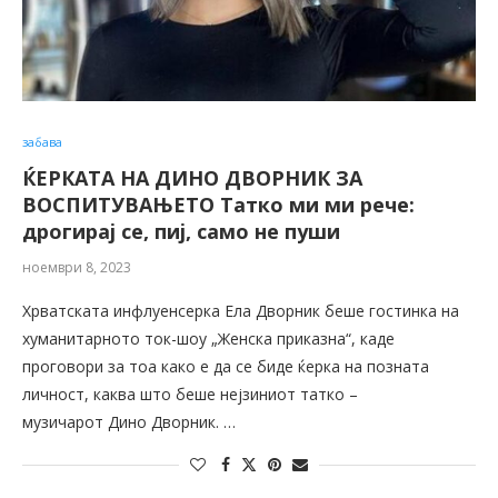
забава
ЌЕРКАТА НА ДИНО ДВОРНИК ЗА
ВОСПИТУВАЊЕТО Татко ми ми рече:
дрогирај се, пиј, само не пуши
ноември 8, 2023
Хрватската инфлуенсерка Ела Дворник беше гостинка на
хуманитарното ток-шоу „Женска приказна“, каде
проговори за тоа како е да се биде ќерка на позната
личност, каква што беше нејзиниот татко –
музичарот Дино Дворник. …