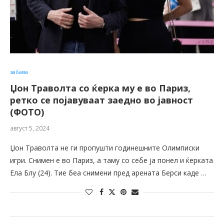
забава
Џон Траволта со ќерка му е во Париз,
ретко се појавуваат заедно во јавност
(ФОТО)
август 5, 2024
Џон Траволта не ги пропушти годинешните Олимписки
игри. Снимен е во Париз, а таму со себе ја понел и ќерката
Ела Блу (24). Тие беа снимени пред арената Берси каде …