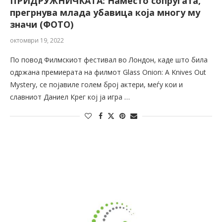
ПРИДРУЖНИЧКАТА: Наместо сопругата,
прегрнува млада убавица која многу му
значи (ФОТО)
октомври 19, 2022
По повод Филмскиот фестивал во Лондон, каде што била
одржана премиерата на филмот Glass Onion: A Knives Out
Mystery, се појавиле голем број актери, меѓу кои и
славниот Даниел Крег кој ја игра …