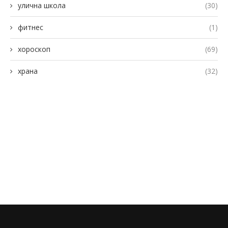
улична школа
(30)
фитнес
(1)
хороскоп
(69)
храна
(32)