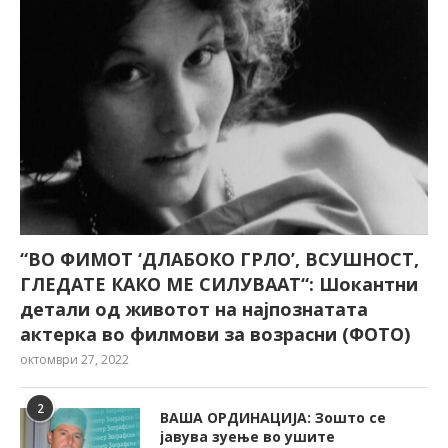
“ВО ФИМОТ ‘ДЛАБОКО ГРЛО’, ВСУШНОСТ,
ГЛЕДАТЕ КАКО МЕ СИЛУВААТ“: Шокантни
детали од животот на најпознатата
актерка во филмови за возрасни (ФОТО)
октомври 27, 2022
2
ВАША ОРДИНАЦИЈА: Зошто се
јавува зуење во ушите