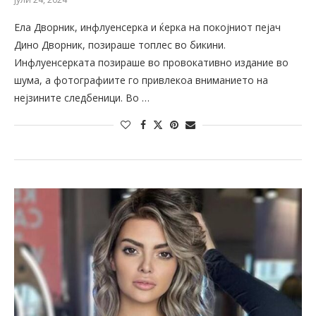
Ела Дворник, инфлуенсерка и ќерка на покојниот пејач
Дино Дворник, позираше топлес во бикини.
Инфлуенсерката позираше во провокативно издание во
шума, а фотографиите го привлекоа вниманието на
нејзините следбеници. Во …