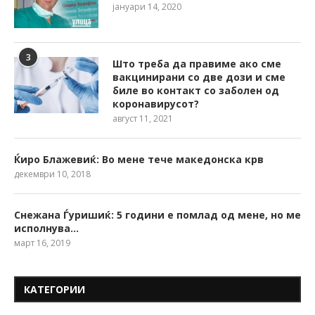
јануари 14, 2020
3
Што треба да правиме ако сме
вакцинирани со две дози и сме
биле во контакт со заболен од
коронавирусот?
август 11, 2021
Ќиро Блажевиќ: Во мене тече македонска крв
декември 10, 2018
Снежана Ѓуришиќ: 5 години е помлад од мене, но ме
исполнува…
март 16, 2019
КАТЕГОРИИ