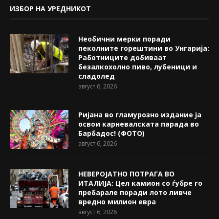
ИЗБОР НА УРЕДНИКОТ
Необични мерки поради
пеколните горештини во Унгарија:
Работниците добиваат
безалкохолно пиво, лубеници и
сладолед
август 6, 2026
Ријана во гламурозно издание ја
освои карневалската парада во
Барбадос! (ФОТО)
август 6, 2026
НЕВЕРОЈАТНО ПОТРАГА ВО
ИТАЛИЈА: Цел камион со ѓубре го
пребарале поради лото ливче
вредно милион евра
август 6, 2026