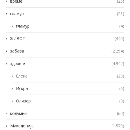
време
(25)
гламур
(21)
гламур
(4)
ЖИВОТ
(440)
забава
(2.254)
здравје
(4.942)
Елена
(23)
Искра
(6)
Оливер
(8)
колумни
(60)
Македонија
(1.579)