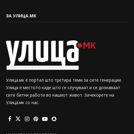
ЗА УЛИЦА.МК
Улица.мк е портал што третира теми за сите генерации.
Улица е местото каде што се случуваат и се дознаваат
сите битни работи во нашиот живот. Зачекорете на
Улица.мк со нас.