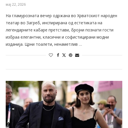
мај 22, 2026
На гламурозната вечер одржана во Хрватскиот народен
театар во Загреб, инспирирана од естетиката на
легендарните кабаре претстави, бројни познати гости
избраа елегантни, класични и софистицирани модни
изданија. Црни тоалети, ненаметлив …