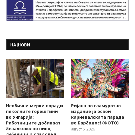
НАЈНОВИ
Необични мерки поради
Ријана во гламурозно
пеколните горештини
издание ја освои
во Унгарија:
карневалската парада
Работниците добиваат
во Барбадос! (ФОТО)
безалкохолно пиво,
август 6, 2026
лубеници и сладолед