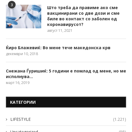
3
Што треба да правиме ако сме
вакцинирани со две дози и сме
биле во контакт со заболен од
коронавирусот?
август 11, 2021
Ќиро Блажевиќ: Во мене тече македонска крв
декември 10, 2018
Снежана Ѓуришиќ: 5 години е помлад од мене, но ме
исполнува…
март 16, 2019
КАТЕГОРИИ
LIFESTYLE
(1.221)
Uncategorized
(98)