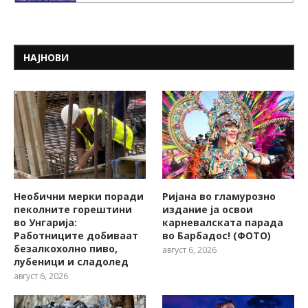
НАЈНОВИ
Необични мерки поради
Ријана во гламурозно
пеколните горештини
издание ја освои
во Унгарија:
карневалската парада
Работниците добиваат
во Барбадос! (ФОТО)
безалкохолно пиво,
август 6, 2026
лубеници и сладолед
август 6, 2026