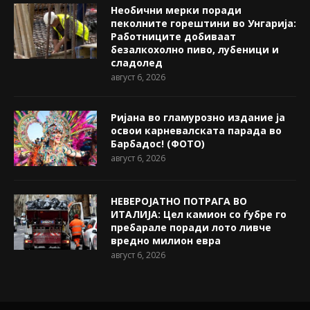
Необични мерки поради
пеколните горештини во Унгарија:
Работниците добиваат
безалкохолно пиво, лубеници и
сладолед
август 6, 2026
Ријана во гламурозно издание ја
освои карневалската парада во
Барбадос! (ФОТО)
август 6, 2026
НЕВЕРОЈАТНО ПОТРАГА ВО
ИТАЛИЈА: Цел камион со ѓубре го
пребарале поради лото ливче
вредно милион евра
август 6, 2026