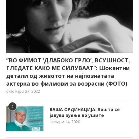
“ВО ФИМОТ ‘ДЛАБОКО ГРЛО’, ВСУШНОСТ,
ГЛЕДАТЕ КАКО МЕ СИЛУВААТ“: Шокантни
детали од животот на најпознатата
актерка во филмови за возрасни (ФОТО)
октомври 27, 2022
2
ВАША ОРДИНАЦИЈА: Зошто се
јавува зуење во ушите
јануари 14, 2020