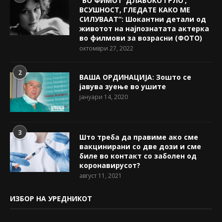
“ВО ФИМОТ ‘ДЛАБОКО ГРЛО’,
ВСУШНОСТ, ГЛЕДАТЕ КАКО МЕ
СИЛУВААТ“: Шокантни детали од
животот на најпознатата актерка
во филмови за возрасни (ФОТО)
октомври 27, 2022
2
ВАША ОРДИНАЦИЈА: Зошто се
јавува зуење во ушите
јануари 14, 2020
3
Што треба да правиме ако сме
вакцинирани со две дози и сме
биле во контакт со заболен од
коронавирусот?
август 11, 2021
ИЗБОР НА УРЕДНИКОТ