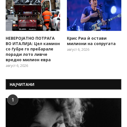
НЕВЕРОЈАТНО ПОТРАГА
Крис Риа ѝ остави
ВО ИТАЛИЈА: Цел камион
милиони на сопругата
со ѓубре го пребарале
август 6, 2026
поради лото ливче
вредно милион евра
август 6, 2026
НАЈЧИТАНИ
1