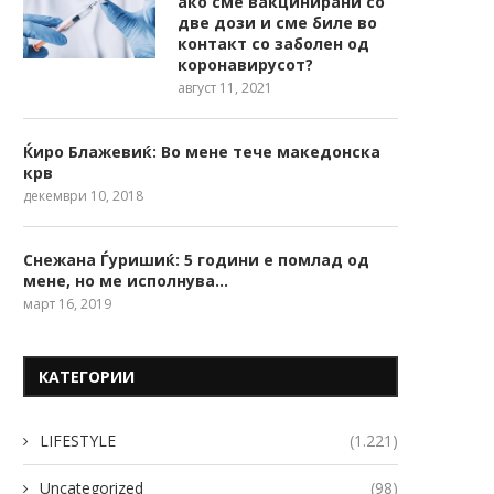
ако сме вакцинирани со
две дози и сме биле во
контакт со заболен од
коронавирусот?
август 11, 2021
Ќиро Блажевиќ: Во мене тече македонска
крв
декември 10, 2018
Снежана Ѓуришиќ: 5 години е помлад од
мене, но ме исполнува…
март 16, 2019
КАТЕГОРИИ
LIFESTYLE
(1.221)
Uncategorized
(98)