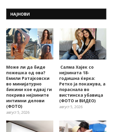
НАЈНОВИ
Може ли да биде
Салма Хајек со
пожешкa од ова?
нејзината 18-
Емили Ратајковски
годишна ќерка:
во минијатурно
Ретко ја покажува, a
бикини кое едвај ги
пораснала во
покрива нејзините
вистинска убавица
интимни делови
(ФОТО и ВИДЕО)
(ФОТО)
август 5, 2026
август 5, 2026