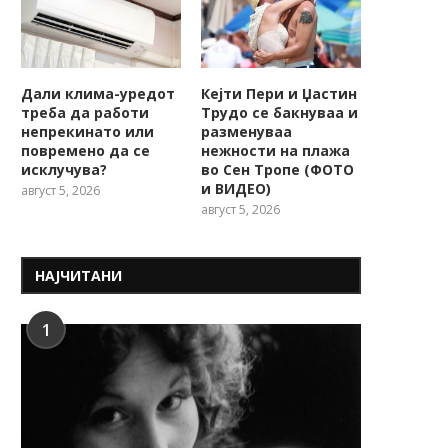
Дали клима-уредот
Кејти Пери и Џастин
треба да работи
Трудо се бакнуваа и
непрекинато или
разменуваа
повремено да се
нежности на плажа
исклучува?
во Сен Тропе (ФОТО
и ВИДЕО)
август 5, 2026
август 5, 2026
НАЈЧИТАНИ
1