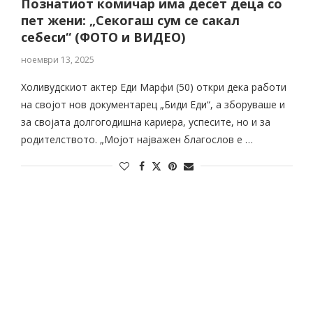
Познатиот комичар има десет деца со
пет жени: „Секогаш сум се сакал
себеси“ (ФОТО и ВИДЕО)
ноември 13, 2025
Холивудскиот актер Еди Марфи (50) откри дека работи
на својот нов документарец „Биди Еди“, а зборуваше и
за својата долгогодишна кариера, успесите, но и за
родителството. „Мојот најважен благослов е …