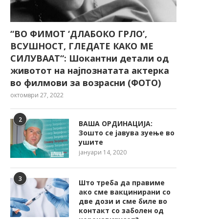
“ВО ФИМОТ ‘ДЛАБОКО ГРЛО’,
ВСУШНОСТ, ГЛЕДАТЕ КАКО МЕ
СИЛУВААТ“: Шокантни детали од
животот на најпознатата актерка
во филмови за возрасни (ФОТО)
октомври 27, 2022
2
ВАША ОРДИНАЦИЈА:
Зошто се јавува зуење во
ушите
јануари 14, 2020
3
Што треба да правиме
ако сме вакцинирани со
две дози и сме биле во
контакт со заболен од