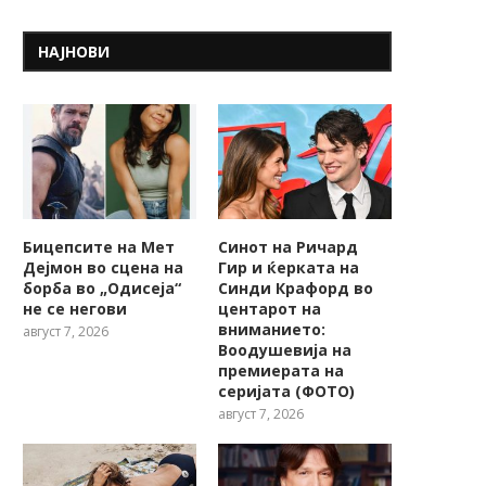
НАЈНОВИ
Бицепсите на Мет
Синот на Ричард
Дејмон во сцена на
Гир и ќерката на
борба во „Одисеја“
Синди Крафорд во
не се негови
центарот на
вниманието:
август 7, 2026
Воодушевија на
премиерата на
серијата (ФОТО)
август 7, 2026