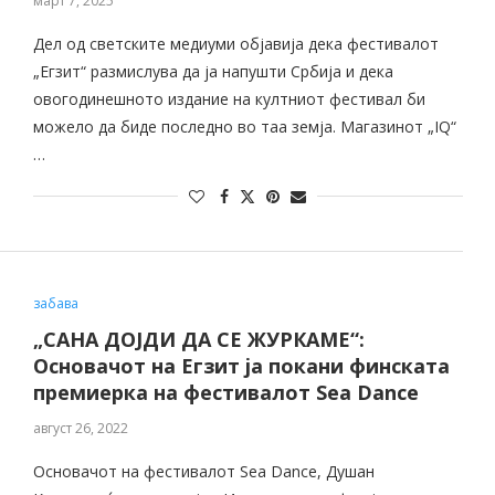
март 7, 2025
Дел од светските медиуми објавија дека фестивалот
„Егзит“ размислува да ја напушти Србија и дека
овогодинешното издание на култниот фестивал би
можело да биде последно во таа земја. Магазинот „IQ“
…
забава
„САНА ДОЈДИ ДА СЕ ЖУРКАМЕ“:
Основачот на Егзит ја покани финската
премиерка на фестивалот Sea Dance
август 26, 2022
Основачот на фестивалот Sea Dance, Душан