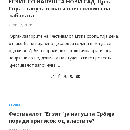
ЕГЗИТ ГО НАПУШТА НОВИ САД: Црна
Гора станува новата престолнина на
забавата
април 8, 2026
Организаторите на Фестивалот Егзит соопштија дека,
откако беше најавено дека оваа година нема да се
одржи во Србија поради низа политички притисоци
поврзани со поддршката на студентските протести,
фестивалот започнува …
забава
Фестивалот “Егзит“ ја напушта Србија
поради притисок од властите?