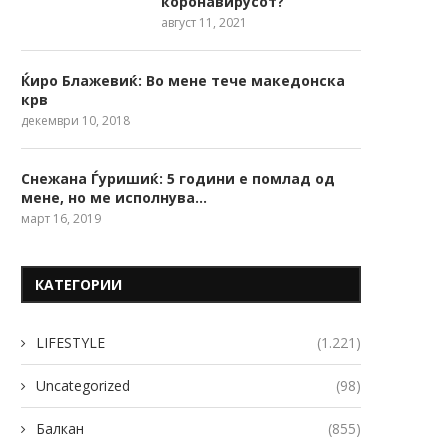
коронавирусот?
август 11, 2021
Ќиро Блажевиќ: Во мене тече македонска
крв
декември 10, 2018
Снежана Ѓуришиќ: 5 години е помлад од
мене, но ме исполнува…
март 16, 2019
КАТЕГОРИИ
LIFESTYLE
(1.221)
Uncategorized
(98)
Балкан
(855)