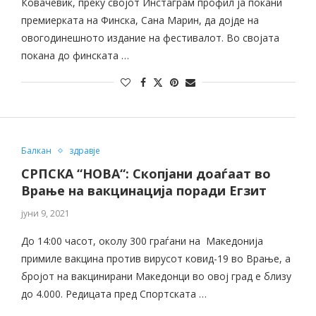
Ковачевиќ, преку својот Инстаграм профил ја покани
премиерката на Финска, Сана Марин, да дојде на
овогодинешното издание на фестивалот. Во својата
покана до финската …
Балкан
здравје
СРПСКА “НОВА“: Скопјани доaѓаат во
Врање на вакцинација поради Егзит
јуни 9, 2021
До 14:00 часот, околу 300 граѓани на Македонија
примиле вакцина против вирусот ковид-19 во Врање, а
бројот на вакцинирани Македонци во овој град е близу
до 4.000. Редицата пред Спортската …