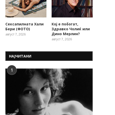
Сексапилната Хали
Кој е побогат,
Бери (ФОТО)
Здравко Чолиќ или
Дино Мерлин?
август 7, 2026
август 7, 2026
НАЈЧИТАНИ
1