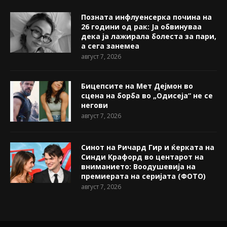
Позната инфлуенсерка почина на
26 години од рак: Ја обвинуваа
дека ја лажирала болеста за пари,
а сега занемеа
август 7, 2026
Бицепсите на Мет Дејмон во
сцена на борба во „Одисеја“ не се
негови
август 7, 2026
Синот на Ричард Гир и ќерката на
Синди Крафорд во центарот на
вниманието: Воодушевија на
премиерата на серијата (ФОТО)
август 7, 2026