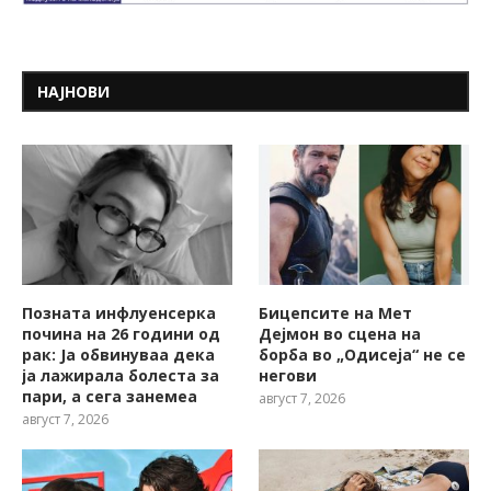
НАЈНОВИ
Позната инфлуенсерка
Бицепсите на Мет
почина на 26 години од
Дејмон во сцена на
рак: Ја обвинуваа дека
борба во „Одисеја“ не се
ја лажирала болеста за
негови
пари, а сега занемеа
август 7, 2026
август 7, 2026