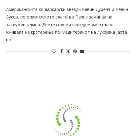
Американските кошаркарски ѕвезди Кевин Дурент и Девин
Букер, по олимпиското злато во Париз заминаа на
заслужен одмор. Двете големи ѕвезди моментално
уживаат на крстарење по Медитеранот на луксузна јахта
во …