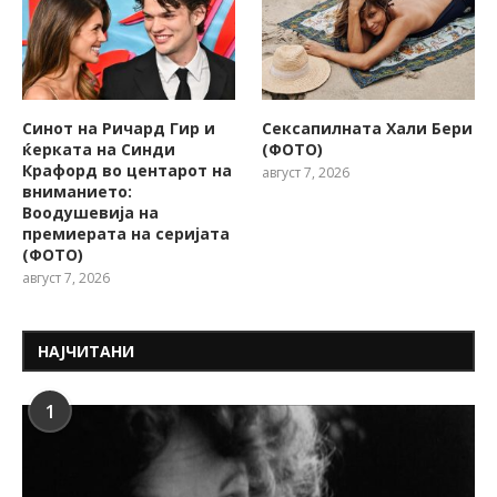
Синот на Ричард Гир и
Сексапилната Хали Бери
ќерката на Синди
(ФОТО)
Крафорд во центарот на
август 7, 2026
вниманието:
Воодушевија на
премиерата на серијата
(ФОТО)
август 7, 2026
НАЈЧИТАНИ
1