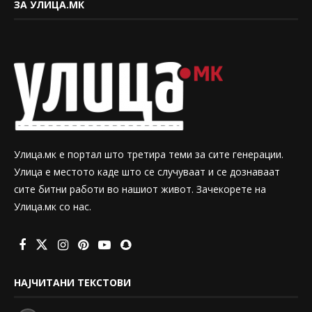
ЗА УЛИЦА.МК
Улица.мк е портал што третира теми за сите генерации.
Улица е местото каде што се случуваат и се дознаваат
сите битни работи во нашиот живот. Зачекорете на
Улица.мк со нас.
НАЈЧИТАНИ ТЕКСТОВИ