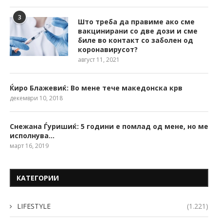
3
Што треба да правиме ако сме
вакцинирани со две дози и сме
биле во контакт со заболен од
коронавирусот?
август 11, 2021
Ќиро Блажевиќ: Во мене тече македонска крв
декември 10, 2018
Снежана Ѓуришиќ: 5 години е помлад од мене, но ме
исполнува…
март 16, 2019
КАТЕГОРИИ
LIFESTYLE
(1.221)