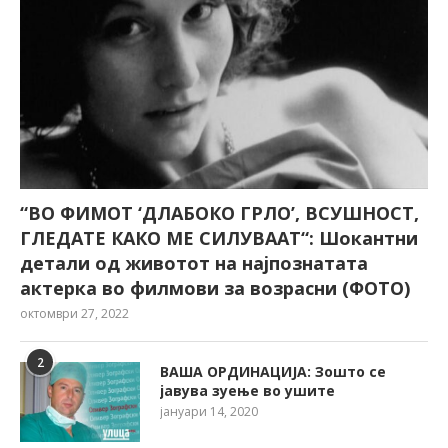
“ВО ФИМОТ ‘ДЛАБОКО ГРЛО’, ВСУШНОСТ,
ГЛЕДАТЕ КАКО МЕ СИЛУВААТ“: Шокантни
детали од животот на најпознатата
актерка во филмови за возрасни (ФОТО)
октомври 27, 2022
2
ВАША ОРДИНАЦИЈА: Зошто се
јавува зуење во ушите
јануари 14, 2020