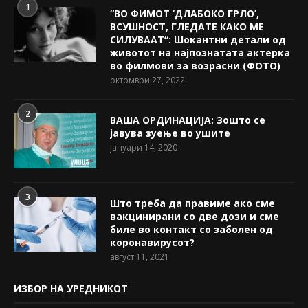
1
“ВО ФИМОТ ‘ДЛАБОКО ГРЛО’,
ВСУШНОСТ, ГЛЕДАТЕ КАКО МЕ
СИЛУВААТ“: Шокантни детали од
животот на најпознатата актерка
во филмови за возрасни (ФОТО)
октомври 27, 2022
2
ВАША ОРДИНАЦИЈА: Зошто се
јавува зуење во ушите
јануари 14, 2020
3
Што треба да правиме ако сме
вакцинирани со две дози и сме
биле во контакт со заболен од
коронавирусот?
август 11, 2021
ИЗБОР НА УРЕДНИКОТ