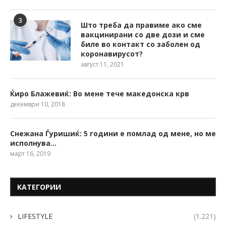
3
Што треба да правиме ако сме
вакцинирани со две дози и сме
биле во контакт со заболен од
коронавирусот?
август 11, 2021
Ќиро Блажевиќ: Во мене тече македонска крв
декември 10, 2018
Снежана Ѓуришиќ: 5 години е помлад од мене, но ме
исполнува…
март 16, 2019
КАТЕГОРИИ
LIFESTYLE
(1.221)