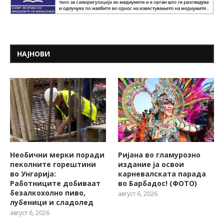
НАЈНОВИ
Необични мерки поради
Ријана во гламурозно
пеколните горештини
издание ја освои
во Унгарија:
карневалската парада
Работниците добиваат
во Барбадос! (ФОТО)
безалкохолно пиво,
август 6, 2026
лубеници и сладолед
август 6, 2026