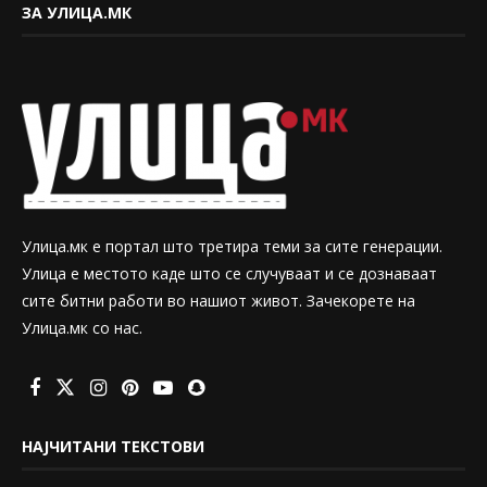
ЗА УЛИЦА.МК
Улица.мк е портал што третира теми за сите генерации.
Улица е местото каде што се случуваат и се дознаваат
сите битни работи во нашиот живот. Зачекорете на
Улица.мк со нас.
НАЈЧИТАНИ ТЕКСТОВИ