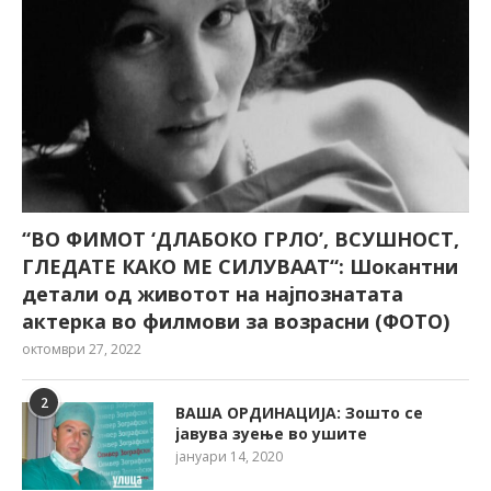
“ВО ФИМОТ ‘ДЛАБОКО ГРЛО’, ВСУШНОСТ,
ГЛЕДАТЕ КАКО МЕ СИЛУВААТ“: Шокантни
детали од животот на најпознатата
актерка во филмови за возрасни (ФОТО)
октомври 27, 2022
2
ВАША ОРДИНАЦИЈА: Зошто се
јавува зуење во ушите
јануари 14, 2020