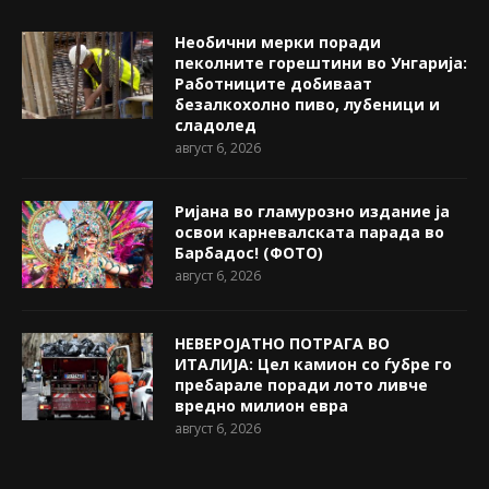
Необични мерки поради
пеколните горештини во Унгарија:
Работниците добиваат
безалкохолно пиво, лубеници и
сладолед
август 6, 2026
Ријана во гламурозно издание ја
освои карневалската парада во
Барбадос! (ФОТО)
август 6, 2026
НЕВЕРОЈАТНО ПОТРАГА ВО
ИТАЛИЈА: Цел камион со ѓубре го
пребарале поради лото ливче
вредно милион евра
август 6, 2026