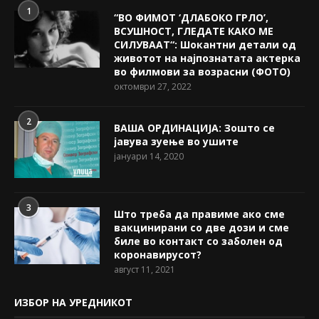
1
“ВО ФИМОТ ‘ДЛАБОКО ГРЛО’,
ВСУШНОСТ, ГЛЕДАТЕ КАКО МЕ
СИЛУВААТ“: Шокантни детали од
животот на најпознатата актерка
во филмови за возрасни (ФОТО)
октомври 27, 2022
2
ВАША ОРДИНАЦИЈА: Зошто се
јавува зуење во ушите
јануари 14, 2020
3
Што треба да правиме ако сме
вакцинирани со две дози и сме
биле во контакт со заболен од
коронавирусот?
август 11, 2021
ИЗБОР НА УРЕДНИКОТ