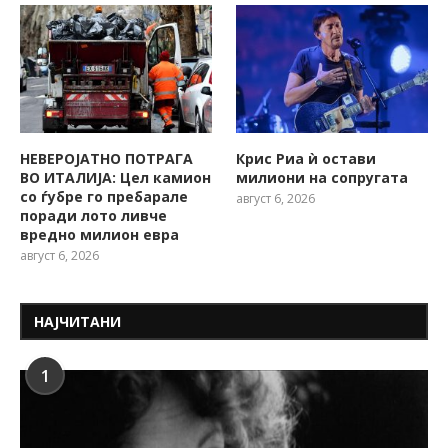
НЕВЕРОЈАТНО ПОТРАГА
Крис Риа ѝ остави
ВО ИТАЛИЈА: Цел камион
милиони на сопругата
со ѓубре го пребарале
август 6, 2026
поради лото ливче
вредно милион евра
август 6, 2026
НАЈЧИТАНИ
1