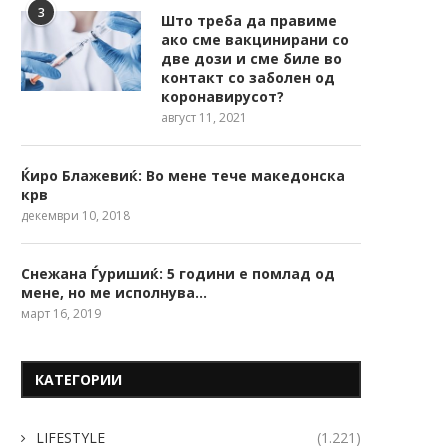
3
Што треба да правиме
ако сме вакцинирани со
две дози и сме биле во
контакт со заболен од
коронавирусот?
август 11, 2021
Ќиро Блажевиќ: Во мене тече македонска
крв
декември 10, 2018
Снежана Ѓуришиќ: 5 години е помлад од
мене, но ме исполнува…
март 16, 2019
КАТЕГОРИИ
LIFESTYLE
(1.221)