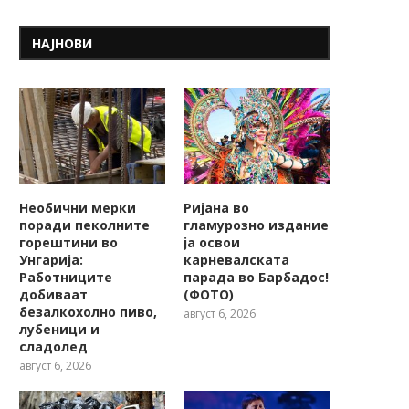
НАЈНОВИ
Необични мерки
Ријана во
поради пеколните
гламурозно издание
горештини во
ја освои
Унгарија:
карневалската
Работниците
парада во Барбадос!
добиваат
(ФОТО)
безалкохолно пиво,
август 6, 2026
лубеници и
сладолед
август 6, 2026