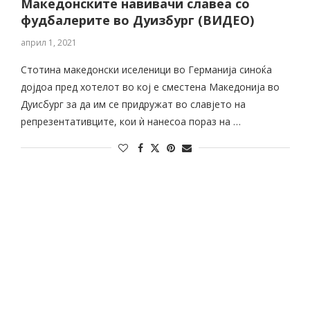
Македонските навивачи славеа со
фудбалерите во Дуизбург (ВИДЕО)
април 1, 2021
Стотина македонски иселеници во Германија синоќа
дојдоа пред хотелот во кој е сместена Македонија во
Дуисбург за да им се придружат во славјето на
репрезентативците, кои ѝ нанесоа пораз на …