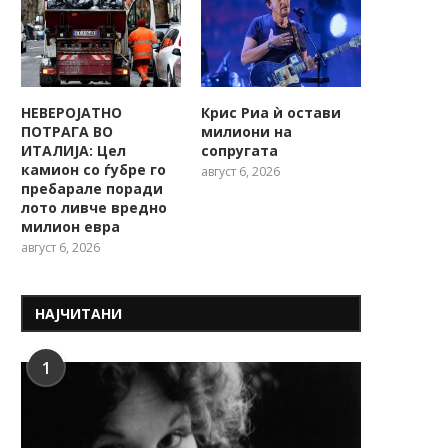
НЕВЕРОЈАТНО
Крис Риа ѝ остави
ПОТРАГА ВО
милиони на
ИТАЛИЈА: Цел
сопругата
камион со ѓубре го
август 6, 2026
пребарале поради
лото ливче вредно
милион евра
август 6, 2026
НАЈЧИТАНИ
1