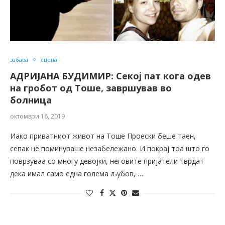
забава
сцена
АДРИЈАНА БУДИМИР: Секој пат кога одев
на гробот од Тоше, завршував во
болница
октомври 16, 2019
Иако приватниот живот на Тоше Проески беше таен,
сепак не поминуваше незабележано. И покрај тоа што го
поврзуваа со многу девојки, неговите пријатели тврдат
дека имал само една голема љубов, …