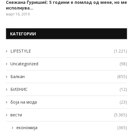
Снежана Ѓуришиќ: 5 години е помлад од мене, но ме
исполнува…
март 16, 2019
КАТЕГОРИИ
LIFESTYLE
(1.221)
Uncategorized
(98)
Балкан
(855)
БИЗНИС
(12)
боја на мода
(23)
вести
(5.365)
економија
(365)