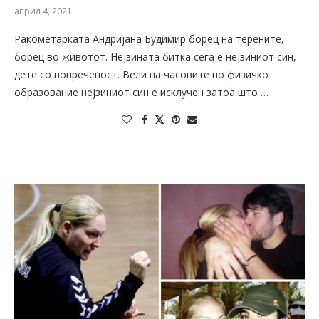
април 4, 2021
Ракометарката Андријана Будимир борец на терените,
борец во животот. Нејзината битка сега е нејзиниот син,
дете со попреченост. Вели на часовите по физичко
образование нејзиниот син е исклучен затоа што …