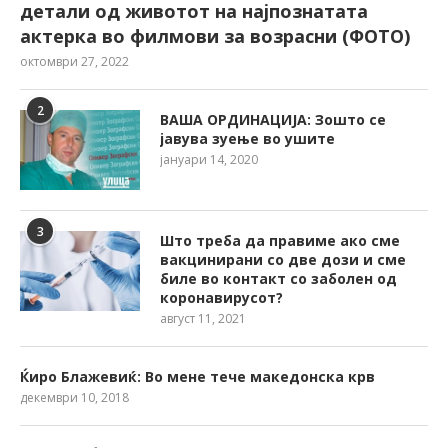
детали од животот на најпознатата
актерка во филмови за возрасни (ФОТО)
октомври 27, 2022
2
ВАША ОРДИНАЦИЈА: Зошто се
јавува зуење во ушите
јануари 14, 2020
3
Што треба да правиме ако сме
вакцинирани со две дози и сме
биле во контакт со заболен од
коронавирусот?
август 11, 2021
Ќиро Блажевиќ: Во мене тече македонска крв
декември 10, 2018