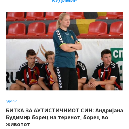
БУДИМИР
здравје
БИТКА ЗА АУТИСТИЧНИОТ СИН: Андријана
Будимир борец на теренот, борец во
животот