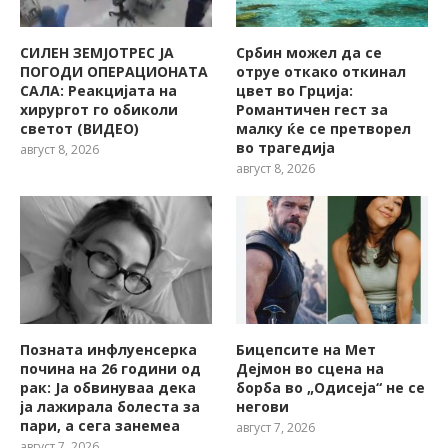
СИЛЕН ЗЕМЈОТРЕС ЈА
Србин можел да се
ПОГОДИ ОПЕРАЦИОНАТА
отруе откако откинал
САЛА: Реакцијата на
цвет во Грција:
хирургот го обиколи
Романтичен гест за
светот (ВИДЕО)
малку ќе се претворел
во трагедија
август 8, 2026
август 8, 2026
Позната инфлуенсерка
Бицепсите на Мет
почина на 26 години од
Дејмон во сцена на
рак: Ја обвинуваа дека
борба во „Одисеја“ не се
ја лажирала болеста за
негови
пари, а сега занемеа
август 7, 2026
август 7, 2026