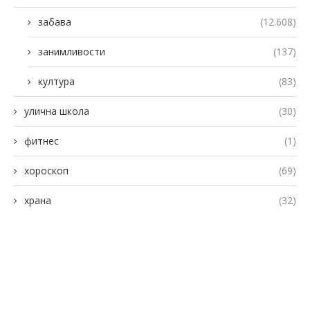
забава
(12.608)
занимливости
(137)
култура
(83)
улична школа
(30)
фитнес
(1)
хороскоп
(69)
храна
(32)