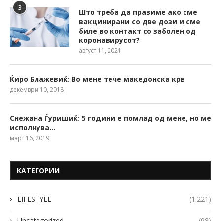
3
Што треба да правиме ако сме
вакцинирани со две дози и сме
биле во контакт со заболен од
коронавирусот?
август 11, 2021
Ќиро Блажевиќ: Во мене тече македонска крв
декември 10, 2018
Снежана Ѓуришиќ: 5 години е помлад од мене, но ме
исполнува…
март 16, 2019
КАТЕГОРИИ
LIFESTYLE
(1.221)
Uncategorized
(98)