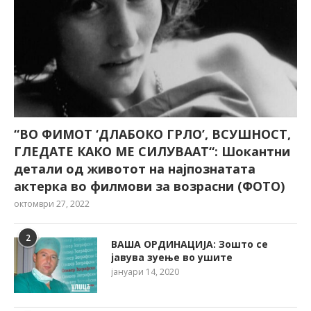
“ВО ФИМОТ ‘ДЛАБОКО ГРЛО’, ВСУШНОСТ,
ГЛЕДАТЕ КАКО МЕ СИЛУВААТ“: Шокантни
детали од животот на најпознатата
актерка во филмови за возрасни (ФОТО)
октомври 27, 2022
2
ВАША ОРДИНАЦИЈА: Зошто се
јавува зуење во ушите
јануари 14, 2020