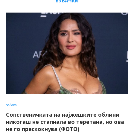
БУБАЧКИ
забава
Сопственичката на најжешките облини
никогаш не стапнала во теретана, но ова
не го прескокнува (ФОТО)