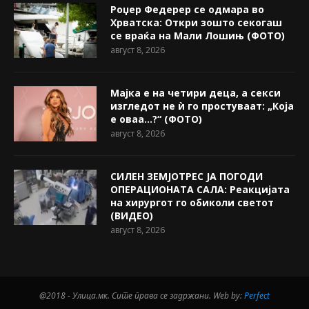
Роџер Федерер се одмара во
Хрватска: Откри зошто секогаш
се враќа на Мали Лошињ (ФОТО)
август 8, 2026
Мајка е на четири деца, а секси
изгледот не ѝ го простуваат: „Која
е оваа…?“ (ФОТО)
август 8, 2026
СИЛЕН ЗЕМЈОТРЕС ЈА ПОГОДИ
ОПЕРАЦИОНАТА САЛА: Реакцијата
на хирургот го обиколи светот
(ВИДЕО)
август 8, 2026
@2018 - Улица.мк. Сите права се задржани. Web by:
Perfect