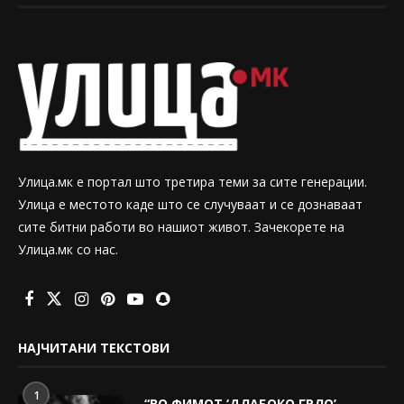
Улица.мк е портал што третира теми за сите генерации.
Улица е местото каде што се случуваат и се дознаваат
сите битни работи во нашиот живот. Зачекорете на
Улица.мк со нас.
НАЈЧИТАНИ ТЕКСТОВИ
1
“ВО ФИМОТ ‘ДЛАБОКО ГРЛО’,