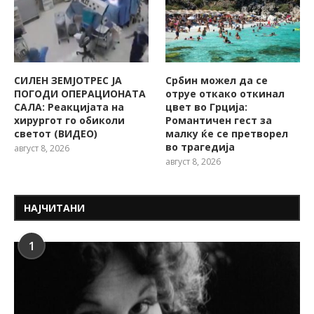
СИЛЕН ЗЕМЈОТРЕС ЈА
Србин можел да се
ПОГОДИ ОПЕРАЦИОНАТА
отруе откако откинал
САЛА: Реакцијата на
цвет во Грција:
хирургот го обиколи
Романтичен гест за
светот (ВИДЕО)
малку ќе се претворел
во трагедија
август 8, 2026
август 8, 2026
НАЈЧИТАНИ
1