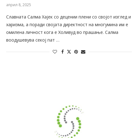
април 8, 2025
Славната Салма Хајек со децении плени со својот изглед и
харизма, а поради својата директност на многумина им е
омилена личност кога е Холивуд во прашање. Салма
воодушевува секој пат …