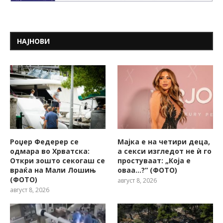
НАЈНОВИ
Роџер Федерер се
Мајка е на четири деца,
одмара во Хрватска:
а секси изгледот не ѝ го
Откри зошто секогаш се
простуваат: „Која е
враќа на Мали Лошињ
оваа…?“ (ФОТО)
(ФОТО)
август 8, 2026
август 8, 2026