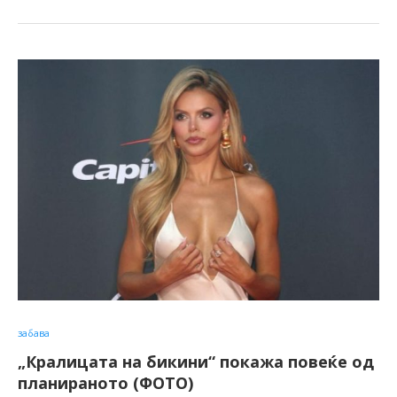
забава
„Кралицата на бикини“ покажа повеќе од
планираното (ФОТО)