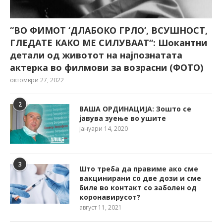
“ВО ФИМОТ ‘ДЛАБОКО ГРЛО’, ВСУШНОСТ,
ГЛЕДАТЕ КАКО МЕ СИЛУВААТ“: Шокантни
детали од животот на најпознатата
актерка во филмови за возрасни (ФОТО)
октомври 27, 2022
2
ВАША ОРДИНАЦИЈА: Зошто се
јавува зуење во ушите
јануари 14, 2020
3
Што треба да правиме ако сме
вакцинирани со две дози и сме
биле во контакт со заболен од
коронавирусот?
август 11, 2021