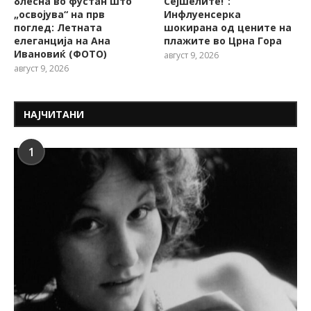
блесна во фустан што
Сејшелите!“:
„освојува“ на прв
Инфлуенсерка
поглед: Летната
шокирана од цените на
елеганција на Ана
плажите во Црна Гора
Ивановиќ (ФОТО)
август 9, 2026
август 9, 2026
НАЈЧИТАНИ
1