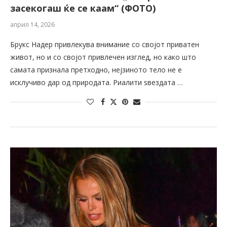
засекогаш ќе се каам“ (ФОТО)
април 14, 2026
Брукс Надер привлекува внимание со својот приватен
живот, но и со својот привлечен изглед, но како што
самата признала претходно, нејзиното тело не е
исклучиво дар од природата. Риалити ѕвездата …