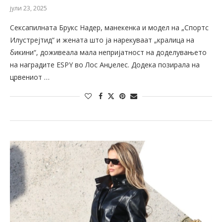
јули 23, 2025
Сексапилната Брукс Надер, манекенка и модел на „Спортс
Илустрејтид“ и жената што ја нарекуваат „кралица на
бикини“, доживеала мала непријатност на доделувањето
на наградите ESPY во Лос Анџелес. Додека позирала на
црвениот …