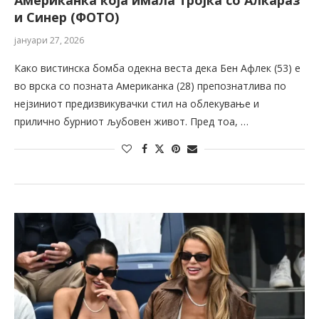
Американка која имала тројка со Алкараз
и Синер (ФОТО)
јануари 27, 2026
Како вистинска бомба одекна веста дека Бен Афлек (53) е
во врска со позната Американка (28) препознатлива по
нејзиниот предизвикувачки стил на облекување и
прилично бурниот љубовен живот. Пред тоа, …