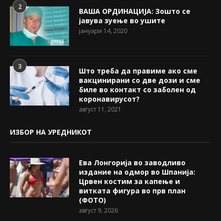
2
ВАША ОРДИНАЦИЈА: Зошто се
јавува зуење во ушите
јануари 14, 2020
3
Што треба да правиме ако сме
вакцинирани со две дози и сме
биле во контакт со заболен од
коронавирусот?
август 11, 2021
ИЗБОР НА УРЕДНИКОТ
Ева Лонгорија во заводливо
издание на одмор во Шпанија:
Црвен костим за капење и
витката фигура во прв план
(ФОТО)
август 9, 2026