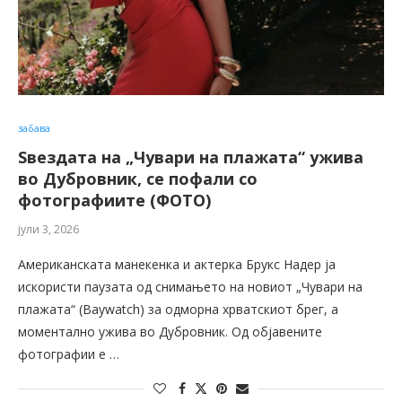
забава
Ѕвездата на „Чувари на плажата“ ужива
во Дубровник, се пофали со
фотографиите (ФОТО)
јули 3, 2026
Американската манекенка и актерка Брукс Надер ја
искористи паузата од снимањето на новиот „Чувари на
плажата“ (Baywatch) за одморна хрватскиот брег, а
моментално ужива во Дубровник. Од објавените
фотографии е …