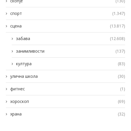
скопје
(130)
спорт
(1.347)
сцена
(13.817)
забава
(12.608)
занимливости
(137)
култура
(83)
улична школа
(30)
фитнес
(1)
хороскоп
(69)
храна
(32)