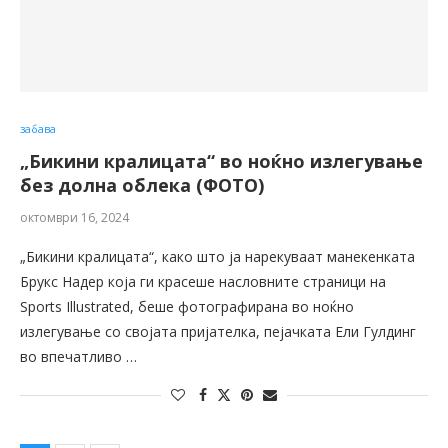
забава
„Бикини кралицата“ во ноќно излегување
без долна облека (ФОТО)
октомври 16, 2024
„Бикини кралицата“, како што ја нарекуваат манекенката
Брукс Надер која ги красеше насловните страници на
Sports Illustrated, беше фотографирана во ноќно
излегување со својата пријателка, пејачката Ели Гулдинг
во впечатливо …