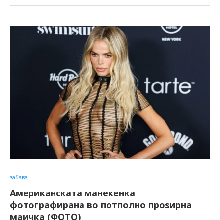
забава
Американската манекенка
фотографирана во потполно проѕирна
маичка (ФОТО)