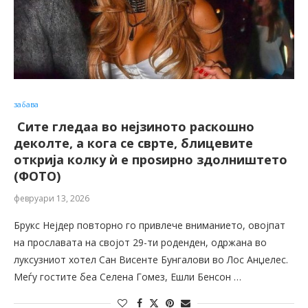
забава
Сите гледаа во нејзиното раскошно
деколте, а кога се сврте, блицевите
открија колку ѝ е проѕирно здолништето
(ФОТО)
февруари 13, 2026
Брукс Нејдер повторно го привлече вниманието, овојпат
на прославата на својот 29-ти роденден, одржана во
луксузниот хотел Сан Висенте Бунгалови во Лос Анџелес.
Меѓу гостите беа Селена Гомез, Ешли Бенсон …