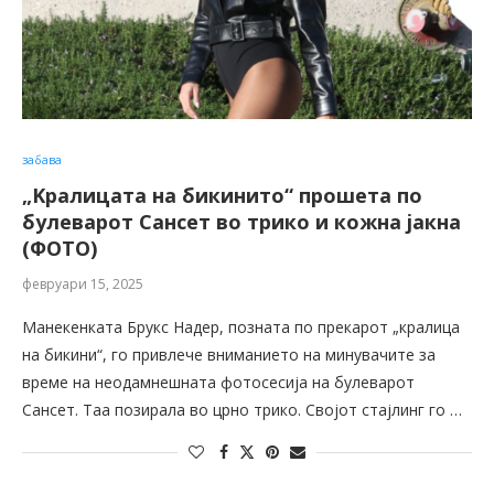
забава
„Kралицата на бикинито“ прошета по
булеварот Сансет во трико и кожна јакна
(ФОТО)
февруари 15, 2025
Манекенката Брукс Надер, позната по прекарот „кралица
на бикини“, го привлече вниманието на минувачите за
време на неодамнешната фотосесија на булеварот
Сансет. Таа позирала во црно трико. Својот стајлинг го …