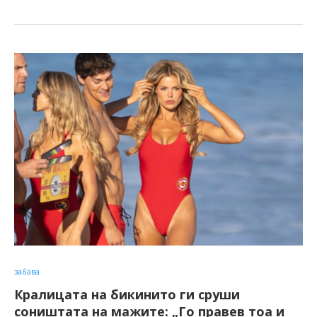
забава
Кралицата на бикинито ги сруши
соништата на мажите: „Го правев тоа и