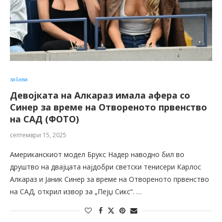
забава
Девојката на Алкараз имала афера со
Синер за време на Отвореното првенство
на САД (ФОТО)
септември 15, 2025
Американскиот модел Брукс Надер наводно бил во
друштво на двајцата најдобри светски тенисери Карлос
Алкараз и Јаник Синер за време на Отвореното првенство
на САД, открил извор за „Пејџ Сикс“. …