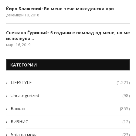
Ќиро Блажевиќ: Во мене тече македонска крв
декември 10, 2018
Снежана Ѓуришиќ: 5 години е помлад од мене, но ме
исполнува…
март 16, 2019
КАТЕГОРИИ
LIFESTYLE
(1.221)
Uncategorized
(98)
Балкан
(855)
БИЗНИС
(12)
боја на мода
(23)