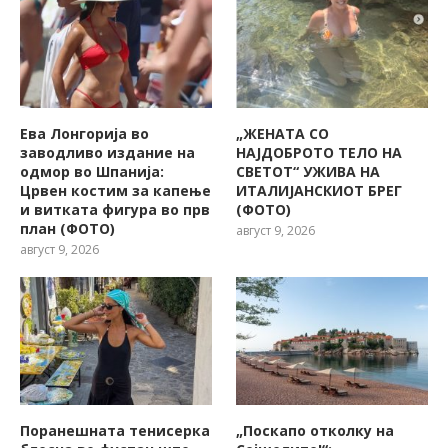
Ева Лонгорија во
„ЖЕНАТА СО
заводливо издание на
НАЈДОБРОТО ТЕЛО НА
одмор во Шпанија:
СВЕТОТ“ УЖИВА НА
Црвен костим за капење
ИТАЛИЈАНСКИОТ БРЕГ
и витката фигура во прв
(ФОТО)
план (ФОТО)
август 9, 2026
август 9, 2026
Поранешната тенисерка
„Поскапо отколку на