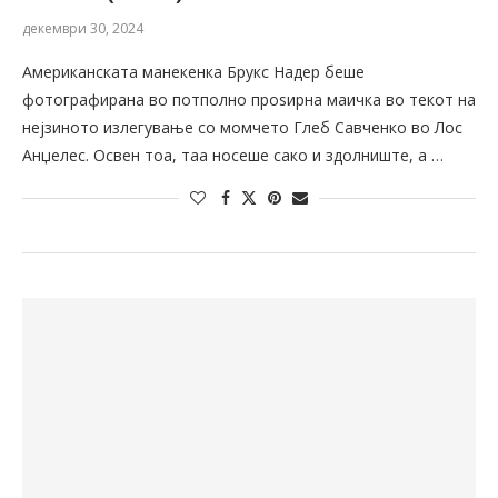
декември 30, 2024
Американската манекенка Брукс Надер беше
фотографирана во потполно проѕирна маичка во текот на
нејзиното излегување со момчето Глеб Савченко во Лос
Анџелес. Освен тоа, таа носеше сако и здолниште, а …