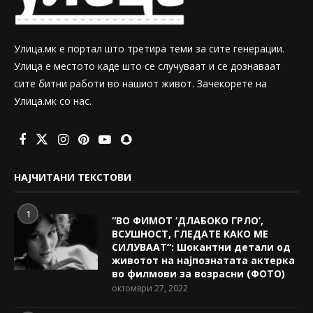
Улица.мк е портал што третира теми за сите генерации.
Улица е местото каде што се случуваат и се дознаваат
сите битни работи во нашиот живот. Зачекорете на
Улица.мк со нас.
НАЈЧИТАНИ ТЕКСТОВИ
1
“ВО ФИМОТ ‘ДЛАБОКО ГРЛО’,
ВСУШНОСТ, ГЛЕДАТЕ КАКО МЕ
СИЛУВААТ“: Шокантни детали од
животот на најпознатата актерка
во филмови за возрасни (ФОТО)
октомври 27, 2022