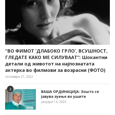
“ВО ФИМОТ ‘ДЛАБОКО ГРЛО’, ВСУШНОСТ,
ГЛЕДАТЕ КАКО МЕ СИЛУВААТ“: Шокантни
детали од животот на најпознатата
актерка во филмови за возрасни (ФОТО)
октомври 27, 2022
2
ВАША ОРДИНАЦИЈА: Зошто се
јавува зуење во ушите
јануари 14, 2020