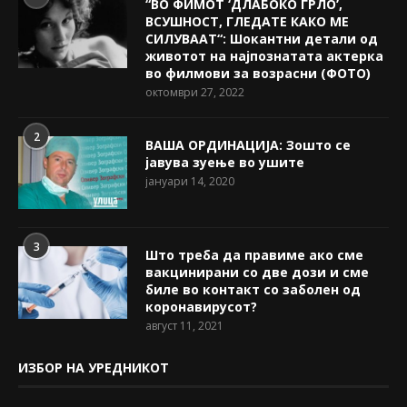
“ВО ФИМОТ ‘ДЛАБОКО ГРЛО’,
ВСУШНОСТ, ГЛЕДАТЕ КАКО МЕ
СИЛУВААТ“: Шокантни детали од
животот на најпознатата актерка
во филмови за возрасни (ФОТО)
октомври 27, 2022
2
ВАША ОРДИНАЦИЈА: Зошто се
јавува зуење во ушите
јануари 14, 2020
3
Што треба да правиме ако сме
вакцинирани со две дози и сме
биле во контакт со заболен од
коронавирусот?
август 11, 2021
ИЗБОР НА УРЕДНИКОТ