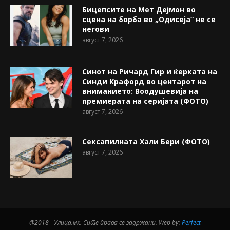
Бицепсите на Мет Дејмон во
сцена на борба во „Одисеја“ не се
негови
август 7, 2026
Синот на Ричард Гир и ќерката на
Синди Крафорд во центарот на
вниманието: Воодушевија на
премиерата на серијата (ФОТО)
август 7, 2026
Сексапилната Хали Бери (ФОТО)
август 7, 2026
@2018 - Улица.мк. Сите права се задржани. Web by:
Perfect