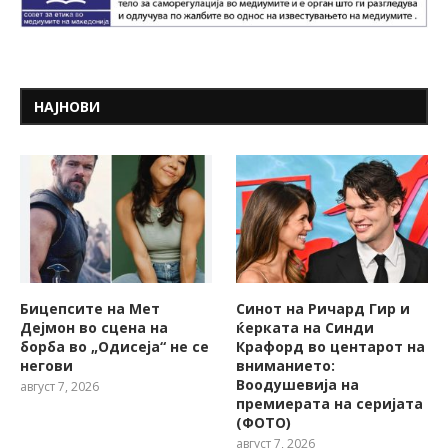
НАЈНОВИ
Бицепсите на Мет
Синот на Ричард Гир и
Дејмон во сцена на
ќерката на Синди
борба во „Одисеја“ не се
Крафорд во центарот на
негови
вниманието:
Воодушевија на
август 7, 2026
премиерата на серијата
(ФОТО)
август 7, 2026