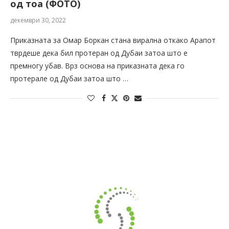
од тоа (ФОТО)
декември 30, 2022
Приказната за Омар Боркан стана вирална откако Арапот
тврдеше дека бил протеран од Дубаи затоа што е
премногу убав. Врз основа на приказната дека го
протерале од Дубаи затоа што …