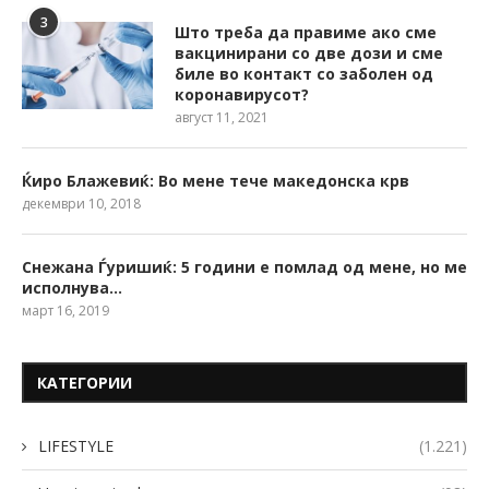
3
Што треба да правиме ако сме
вакцинирани со две дози и сме
биле во контакт со заболен од
коронавирусот?
август 11, 2021
Ќиро Блажевиќ: Во мене тече македонска крв
декември 10, 2018
Снежана Ѓуришиќ: 5 години е помлад од мене, но ме
исполнува…
март 16, 2019
КАТЕГОРИИ
LIFESTYLE
(1.221)