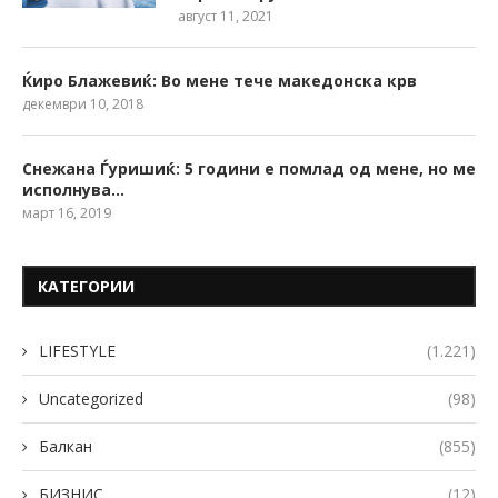
август 11, 2021
Ќиро Блажевиќ: Во мене тече македонска крв
декември 10, 2018
Снежана Ѓуришиќ: 5 години е помлад од мене, но ме
исполнува…
март 16, 2019
КАТЕГОРИИ
LIFESTYLE
(1.221)
Uncategorized
(98)
Балкан
(855)
БИЗНИС
(12)