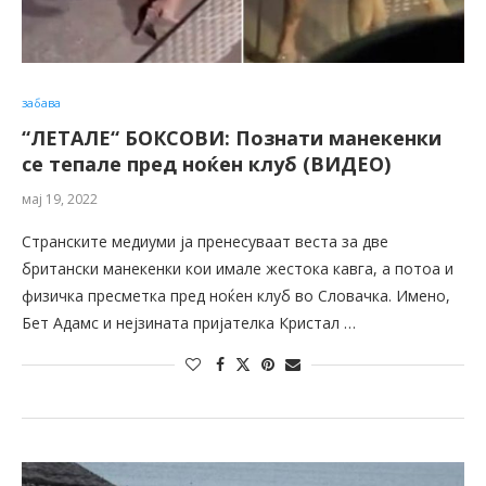
забава
“ЛЕТАЛЕ“ БОКСОВИ: Познати манекенки
се тепале пред ноќен клуб (ВИДЕО)
мај 19, 2022
Странските медиуми ја пренесуваат веста за две
британски манекенки кои имале жестока кавга, а потоа и
физичка пресметка пред ноќен клуб во Словачка. Имено,
Бет Адамс и нејзината пријателка Кристал …