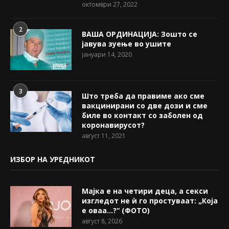
октомври 27, 2022
2
ВАША ОРДИНАЦИЈА: Зошто се
јавува зуење во ушите
јануари 14, 2020
3
Што треба да правиме ако сме
вакцинирани со две дози и сме
биле во контакт со заболен од
коронавирусот?
август 11, 2021
ИЗБОР НА УРЕДНИКОТ
Мајка е на четири деца, а секси
изгледот не ѝ го простуваат: „Која
е оваа…?“ (ФОТО)
август 8, 2026