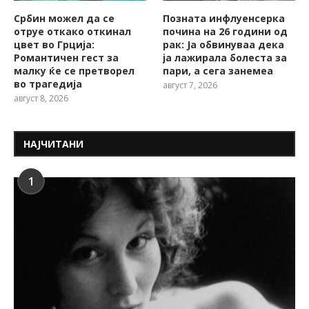
Србин можел да се
Позната инфлуенсерка
отруе откако откинал
почина на 26 години од
цвет во Грција:
рак: Ја обвинуваа дека
Романтичен гест за
ја лажирала болеста за
малку ќе се претворел
пари, а сега занемеа
во трагедија
август 7, 2026
август 8, 2026
НАЈЧИТАНИ
1