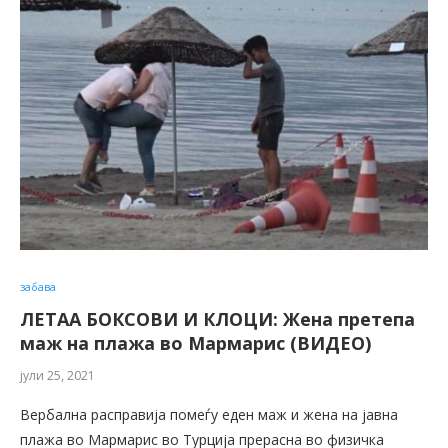
забава
ЛЕТАА БОКСОВИ И КЛОЦИ: Жена претепа
маж на плажа во Мармарис (ВИДЕО)
јули 25, 2021
Вербална расправија помеѓу еден маж и жена на јавна
плажа во Мармарис во Турција прерасна во физичка