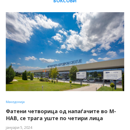
БОКСОВИ
Македонија
Фатени четворица од напаѓачите во М-
НАВ, се трага уште по четири лица
јануари 5, 2024