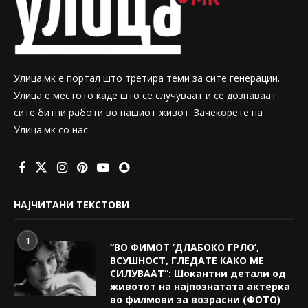
Улица.мк е портал што третира теми за сите генерации.
Улица е местото каде што се случуваат и се дознаваат
сите битни работи во нашиот живот. Зачекорете на
Улица.мк со нас.
НАЈЧИТАНИ ТЕКСТОВИ
1
“ВО ФИМОТ ‘ДЛАБОКО ГРЛО’,
ВСУШНОСТ, ГЛЕДАТЕ КАКО МЕ
СИЛУВААТ“: Шокантни детали од
животот на најпознатата актерка
во филмови за возрасни (ФОТО)