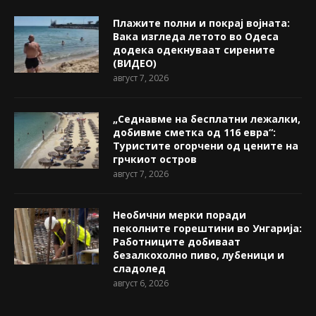
Плажите полни и покрај војната:
Вака изгледа летото во Одеса
додека одекнуваат сирените
(ВИДЕО)
август 7, 2026
„Седнавме на бесплатни лежалки,
добивме сметка од 116 евра“:
Туристите огорчени од цените на
грчкиот остров
август 7, 2026
Необични мерки поради
пеколните горештини во Унгарија:
Работниците добиваат
безалкохолно пиво, лубеници и
сладолед
август 6, 2026