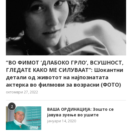
“ВО ФИМОТ ‘ДЛАБОКО ГРЛО’, ВСУШНОСТ,
ГЛЕДАТЕ КАКО МЕ СИЛУВААТ“: Шокантни
детали од животот на најпознатата
актерка во филмови за возрасни (ФОТО)
октомври 27, 2022
2
ВАША ОРДИНАЦИЈА: Зошто се
јавува зуење во ушите
јануари 14, 2020