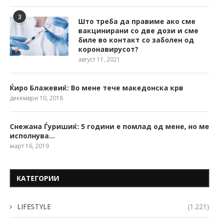
3
Што треба да правиме ако сме
вакцинирани со две дози и сме
биле во контакт со заболен од
коронавирусот?
август 11, 2021
Ќиро Блажевиќ: Во мене тече македонска крв
декември 10, 2018
Снежана Ѓуришиќ: 5 години е помлад од мене, но ме
исполнува…
март 16, 2019
КАТЕГОРИИ
LIFESTYLE
(1.221)