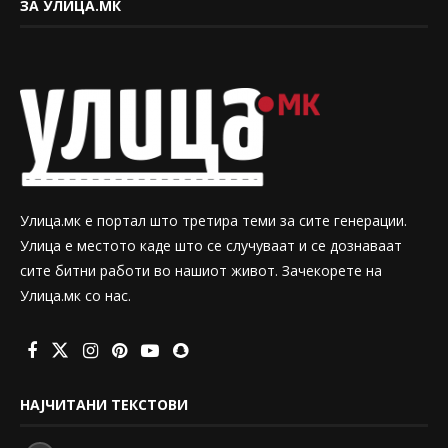
ЗА УЛИЦА.МК
Улица.мк е портал што третира теми за сите генерации.
Улица е местото каде што се случуваат и се дознаваат
сите битни работи во нашиот живот. Зачекорете на
Улица.мк со нас.
НАЈЧИТАНИ ТЕКСТОВИ