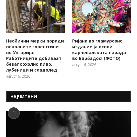
Необични мерки поради
Ријана во гламурозно
пеколните горештини
издание ја освои
во Унгарија:
карневалската парада
Работниците добиваат
во Барбадос! (ФОТО)
безалкохолно пиво,
август 6, 2026
лубеници и сладолед
август 6, 2026
НАЈЧИТАНИ
1