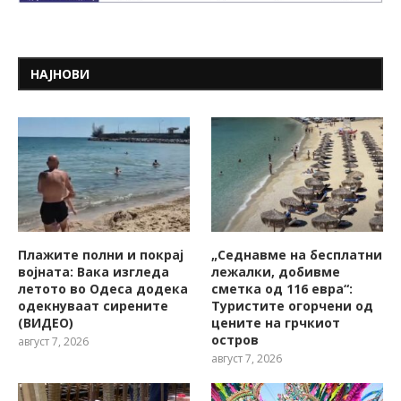
НАЈНОВИ
Плажите полни и покрај
„Седнавме на бесплатни
војната: Вака изгледа
лежалки, добивме
летото во Одеса додека
сметка од 116 евра“:
одекнуваат сирените
Туристите огорчени од
(ВИДЕО)
цените на грчкиот
остров
август 7, 2026
август 7, 2026