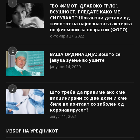
1
“ВО ФИМОТ ‘ДЛАБОКО ГРЛО’,
ВСУШНОСТ, ГЛЕДАТЕ КАКО МЕ
СИЛУВААТ“: Шокантни детали од
животот на најпознатата актерка
во филмови за возрасни (ФОТО)
октомври 27, 2022
2
ВАША ОРДИНАЦИЈА: Зошто се
јавува зуење во ушите
јануари 14, 2020
3
Што треба да правиме ако сме
вакцинирани со две дози и сме
биле во контакт со заболен од
коронавирусот?
август 11, 2021
ИЗБОР НА УРЕДНИКОТ