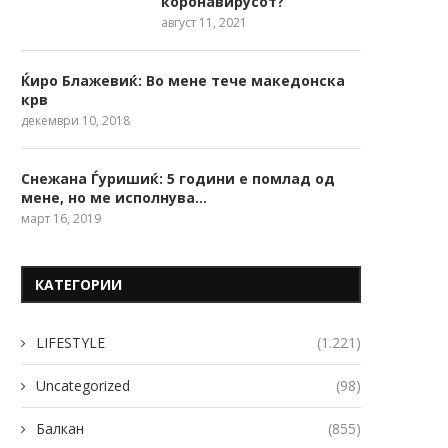
коронавирусот?
август 11, 2021
Ќиро Блажевиќ: Во мене тече македонска
крв
декември 10, 2018
Снежана Ѓуришиќ: 5 години е помлад од
мене, но ме исполнува…
март 16, 2019
КАТЕГОРИИ
LIFESTYLE
(1.221)
Uncategorized
(98)
Балкан
(855)