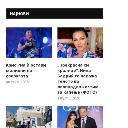
НАЈНОВИ
Крис Риа ѝ остави
„Прекрасна си
милиони на
кралице“: Нина
сопругата
Бадриќ го покажа
телото во
август 6, 2026
леопардов костим
за капење (ФОТО)
август 6, 2026