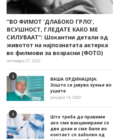
“ВО ФИМОТ ‘ДЛАБОКО ГРЛО’,
ВСУШНОСТ, ГЛЕДАТЕ КАКО МЕ
СИЛУВААТ“: Шокантни детали од
животот на најпознатата актерка
во филмови за возрасни (ФОТО)
октомври 27, 2022
2
ВАША ОРДИНАЦИЈА:
Зошто се јавува зуење во
ушите
јануари 14, 2020
3
Што треба да правиме
ако сме вакцинирани со
две дози и сме биле во
контакт со заболен од