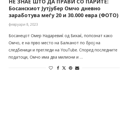
НЕ ЗНАЕ ШТО ДА ПРАВИ СО ПAРИТЕ:
Босанскиот Јутјубер Омчо дневно
заработува меѓу 20 и 30.000 евра (ФОТО)
февруари 8, 2023
Босанецот Омер Надаревиќ од Бихаќ, попознат како
Омчо, е на прво место на Балканот по број на
следбеници и прегледи на YouTube. Според последните
податоци, Омчо има два милиони и …