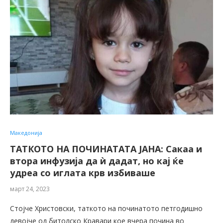
Македонија
ТАТКОТО НА ПОЧИНАТАТА ЈАНА: Сакаа и
втора инфузија да ѝ дадат, но кај ќе
удреа со иглата крв избиваше
март 24, 2023
Стојче Христовски, таткото на починатото петгодишно
девојче од битолско Кравари кое вчера почина во