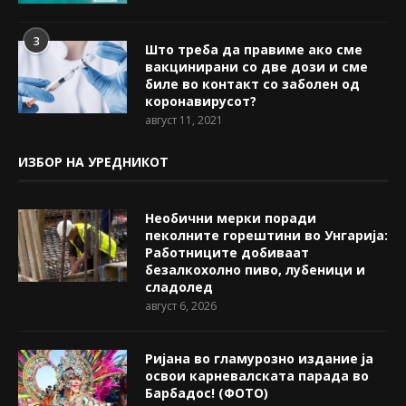
3
Што треба да правиме ако сме
вакцинирани со две дози и сме
биле во контакт со заболен од
коронавирусот?
август 11, 2021
ИЗБОР НА УРЕДНИКОТ
Необични мерки поради
пеколните горештини во Унгарија:
Работниците добиваат
безалкохолно пиво, лубеници и
сладолед
август 6, 2026
Ријана во гламурозно издание ја
освои карневалската парада во
Барбадос! (ФОТО)