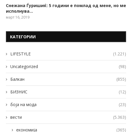
Снежана Ѓуришиќ: 5 години е помлад од мене, но ме
исполнува…
март 16, 2019
КАТЕГОРИИ
LIFESTYLE
(1.221)
Uncategorized
(98)
Балкан
(855)
БИЗНИС
(12)
боја на мода
(23)
вести
(5.363)
економија
(365)