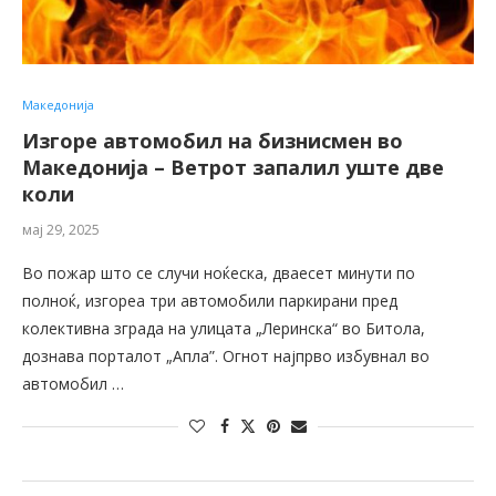
Македонија
Изгоре автомобил на бизнисмен во
Македонија – Ветрот запалил уште две
коли
мај 29, 2025
Во пожар што се случи ноќеска, дваесет минути по
полноќ, изгореа три автомобили паркирани пред
колективна зграда на улицата „Леринска“ во Битола,
дознава порталот „Апла”. Огнот најпрво избувнал во
автомобил …