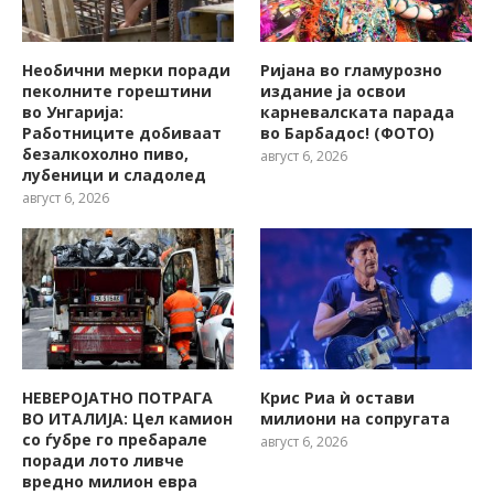
Необични мерки поради
Ријана во гламурозно
пеколните горештини
издание ја освои
во Унгарија:
карневалската парада
Работниците добиваат
во Барбадос! (ФОТО)
безалкохолно пиво,
август 6, 2026
лубеници и сладолед
август 6, 2026
НЕВЕРОЈАТНО ПОТРАГА
Крис Риа ѝ остави
ВО ИТАЛИЈА: Цел камион
милиони на сопругата
со ѓубре го пребарале
август 6, 2026
поради лото ливче
вредно милион евра