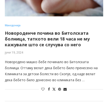
Македонија
Новороденче почина во Битолската
болница, таткото вели 18 часа не му
кажувале што се случува со него
јуни 19, 2024
Новородено машко бебе починало во Битолската
болница. Оттаму велат дека бебето било пренесено на
Клиниката за детски болести во Скопје, од каде велат
дека бебето било донесено во клиниката без …