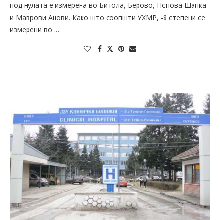
под нулата е измерена во Битола, Берово, Попова Шапка
и Маврови Анови. Како што соопшти УХМР, -8 степени се
измерени во …