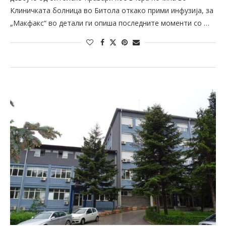
Клиничката болница во Битола откако прими инфузија, за
„Макфакс“ во детали ги опиша последните моменти со …