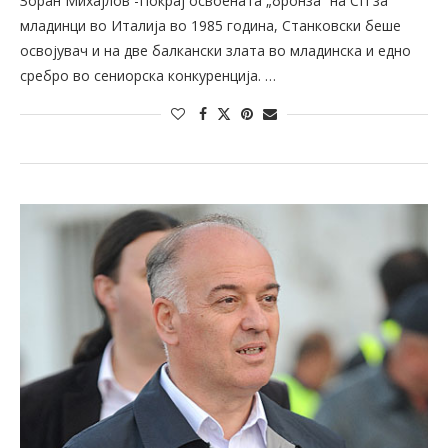
Зоран Михајлов -Покрај освоената „бронза“ на СП за
младинци во Италија во 1985 година, Станковски беше
освојувач и на две балкански злата во младинска и едно
сребро во сениорска конкуренција. …