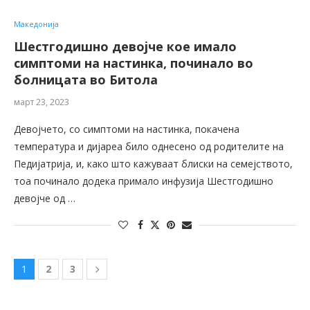
Македонија
Шестгодишно девојче кое имало
симптоми на настинка, починало во
болницата во Битола
март 23, 2023
Девојчето, со симптоми на настинка, покачена
температура и дијареа било однесено од родителите на
Педијатрија, и, како што кажуваат блиски на семејството,
тоа починало додека примало инфузија Шестгодишно
девојче од …
1
2
3