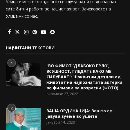
Улица е местото каде што се случуваат и се дознаваат
сите битни работи во нашиот живот. Зачекорете на
Улица.мк со нас.
НАЈЧИТАНИ ТЕКСТОВИ
1
“ВО ФИМОТ ‘ДЛАБОКО ГРЛО’,
ВСУШНОСТ, ГЛЕДАТЕ КАКО МЕ
СИЛУВААТ“: Шокантни детали од
животот на најпознатата актерка
во филмови за возрасни (ФОТО)
октомври 27, 2022
2
ВАША ОРДИНАЦИЈА: Зошто се
јавува зуење во ушите
јануари 14, 2020