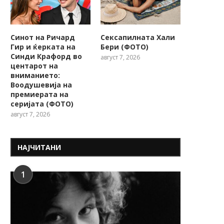
Синот на Ричард
Сексапилната Хали
Гир и ќерката на
Бери (ФОТО)
Синди Крафорд во
август 7, 2026
центарот на
вниманието:
Воодушевија на
премиерата на
серијата (ФОТО)
август 7, 2026
НАЈЧИТАНИ
1