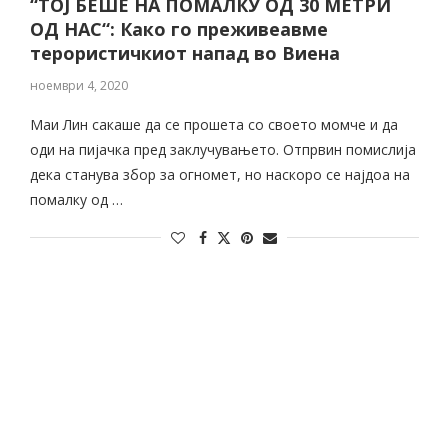
“ТОЈ БЕШЕ НА ПОМАЛКУ ОД 30 МЕТРИ
ОД НАС“: Како го преживеавме
терористичкиот напад во Виена
ноември 4, 2020
Маи Лин сакаше да се прошета со своето момче и да
оди на пијачка пред заклучувањето. Отпрвин помислија
дека станува збор за огномет, но наскоро се најдоа на
помалку од …