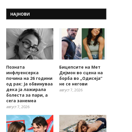
НАЈНОВИ
Позната
Бицепсите на Мет
инфлуенсерка
Дејмон во сцена на
почина на 26 години
борба во „Одисеја“
од рак: Ја обвинуваа
не се негови
дека ја лажирала
август 7, 2026
болеста за пари, а
сега занемеа
август 7, 2026