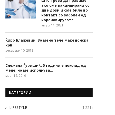
Што треба да правиме
ако сме вакцинирани со
две дози и сме биле во
контакт со заболен од
коронавирусот?
август 11, 2021
Ќиро Блажевиќ: Во мене тече македонска
крв
декември 10, 2018
Снежана Ѓуришиќ: 5 години е помлад од
мене, но ме исполнува…
март 16, 2019
КАТЕГОРИИ
LIFESTYLE
(1.221)