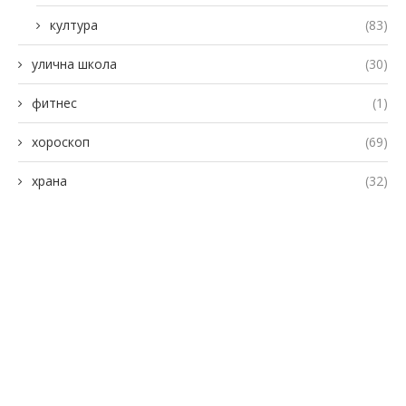
култура
(83)
улична школа
(30)
фитнес
(1)
хороскоп
(69)
храна
(32)