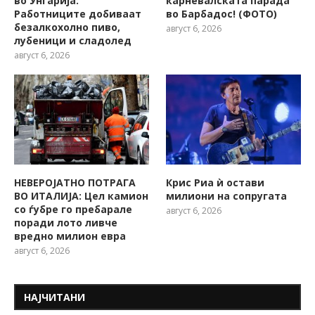
во Унгарија:
карневалската парада
Работниците добиваат
во Барбадос! (ФОТО)
безалкохолно пиво,
август 6, 2026
лубеници и сладолед
август 6, 2026
НЕВЕРОЈАТНО ПОТРАГА
Крис Риа ѝ остави
ВО ИТАЛИЈА: Цел камион
милиони на сопругата
со ѓубре го пребарале
август 6, 2026
поради лото ливче
вредно милион евра
август 6, 2026
НАЈЧИТАНИ