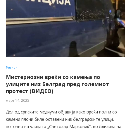
Регион
Мистериозни вреќи со камења по
улиците низ Белград пред големиот
протест (ВИДЕО)
март 14, 2025
Дел од српските медиуми објавија како вреќи полни со
камени плочи биле оставени низ белградските улици,
поточно на улицата „Светозар Марковиќ“, во близина на