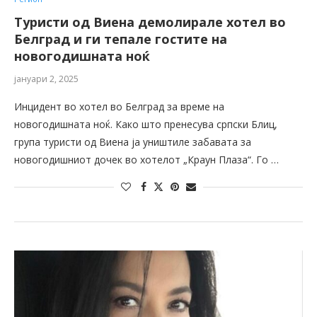
Туристи од Виена демолирале хотел во
Белград и ги тепале гостите на
новогодишната ноќ
јануари 2, 2025
Инцидент во хотел во Белград за време на
новогодишната ноќ. Како што пренесува српски Блиц,
група туристи од Виена ја уништиле забавата за
новогодишниот дочек во хотелот „Краун Плаза“. Го …