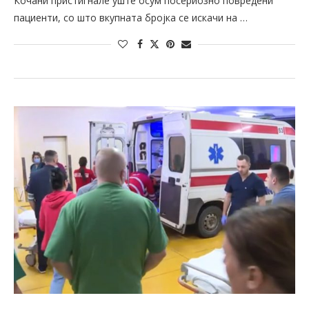
Кочани пристигнале уште осум посериозно повредени
пациенти, со што вкупната бројка се искачи на …