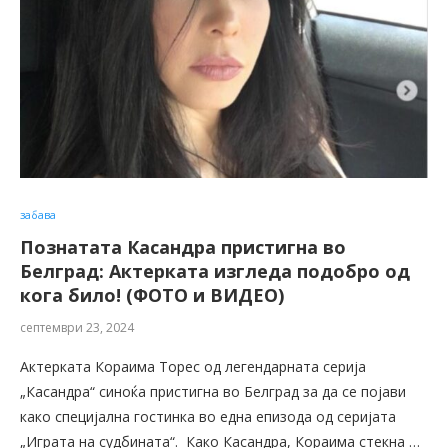
забава
Познатата Касандра пристигна во
Белград: Актерката изгледа подобро од
кога било! (ФОТО и ВИДЕО)
септември 23, 2024
Актерката Кораима Торес од легендарната серија
„Касандра“ синоќа пристигна во Белград за да се појави
како специјална гостинка во една епизода од серијата
„Играта на судбината“. Како Касандра, Кораима стекна …