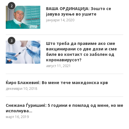
2
ВАША ОРДИНАЦИЈА: Зошто се
јавува зуење во ушите
јануари 14, 2020
3
Што треба да правиме ако сме
вакцинирани со две дози и сме
биле во контакт со заболен од
коронавирусот?
август 11, 2021
Ќиро Блажевиќ: Во мене тече македонска крв
декември 10, 2018
Снежана Ѓуришиќ: 5 години е помлад од мене, но ме
исполнува…
март 16, 2019