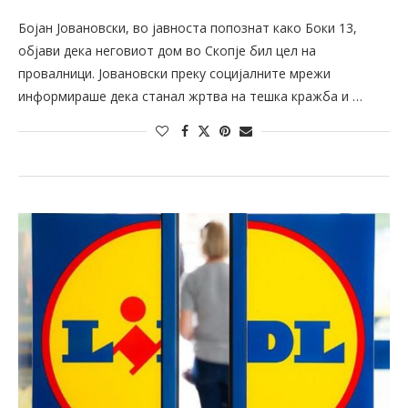
Бојан Јовановски, во јавноста попознат како Боки 13,
објави дека неговиот дом во Скопје бил цел на
провалници. Јовановски преку социјалните мрежи
информираше дека станал жртва на тешка кражба и …