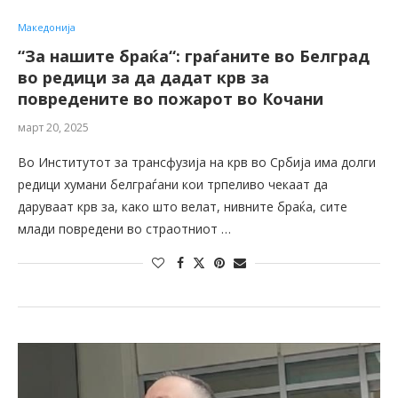
Македонија
“За нашите браќа“: граѓаните во Белград
во редици за да дадат крв за
повредените во пожарот во Кочани
март 20, 2025
Во Институтот за трансфузија на крв во Србија има долги
редици хумани белграѓани кои трпеливо чекаат да
даруваат крв за, како што велат, нивните браќа, сите
млади повредени во страотниот …