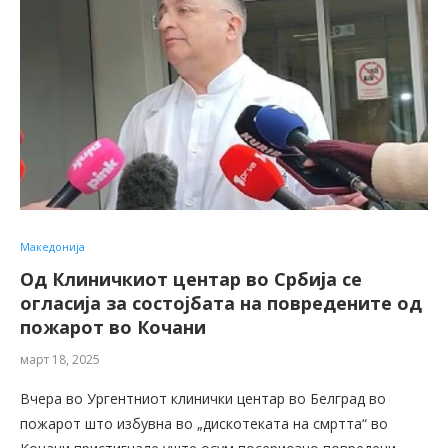
Македонија
Од Клиничкиот центар во Србија се
огласија за состојбата на повредените од
пожарот во Кочани
март 18, 2025
Вчера во Ургентниот клинички центар во Белград во
пожарот што избувна во „дискотеката на смртта“ во