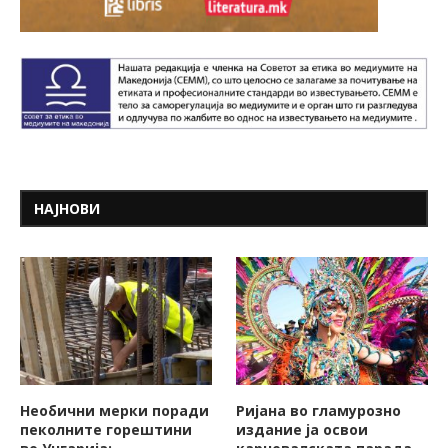
НАЈНОВИ
Необични мерки поради
Ријана во гламурозно
пеколните горештини
издание ја освои