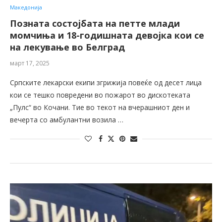
Македонија
Позната состојбата на петте млади
момчиња и 18-годишната девојка кои се
на лекување во Белград
март 17, 2025
Српските лекарски екипи згрижија повеќе од десет лица
кои се тешко повредени во пожарот во дискотеката
„Пулс“ во Кочани. Тие во текот на вчерашниот ден и
вечерта со амбулантни возила …