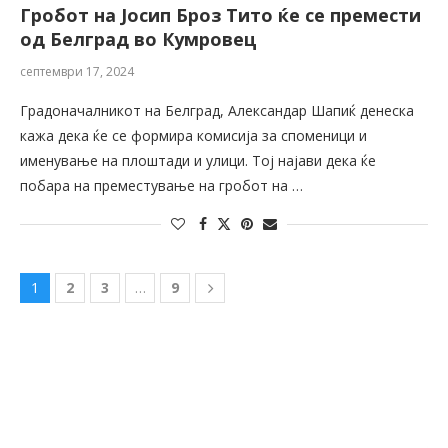
Гробот на Јосип Броз Тито ќе се премести
од Белград во Кумровец
септември 17, 2024
Градоначалникот на Белград, Александар Шапиќ денеска
кажа дека ќе се формира комисија за споменици и
именување на плоштади и улици. Тој најави дека ќе
побара на преместување на гробот на …
1
2
3
…
9