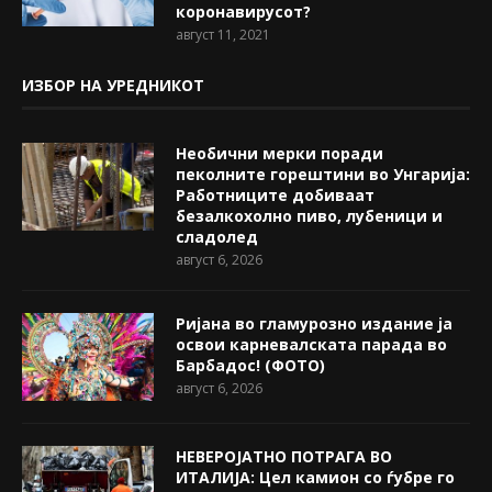
коронавирусот?
август 11, 2021
ИЗБОР НА УРЕДНИКОТ
Необични мерки поради
пеколните горештини во Унгарија:
Работниците добиваат
безалкохолно пиво, лубеници и
сладолед
август 6, 2026
Ријана во гламурозно издание ја
освои карневалската парада во
Барбадос! (ФОТО)
август 6, 2026
НЕВЕРОЈАТНО ПОТРАГА ВО
ИТАЛИЈА: Цел камион со ѓубре го